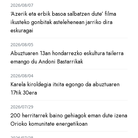
2026/08/07
‘Azerik eta erbik basoa salbatzen dute’ filma
ikusteko gonbitak astelehenean jarriko dira
eskuragai
2026/08/05
Abuztuaren 13an hondarrezko eskultura tailerra
emango du Andoni Bastarrikak
2026/08/04
Karela kiroldegia itxita egongo da abuztuaren
17tik 30era
2026/07/29
200 herritarrek baino gehiagok eman dute izena
Orioko komunitate energetikoan
2026/07/28