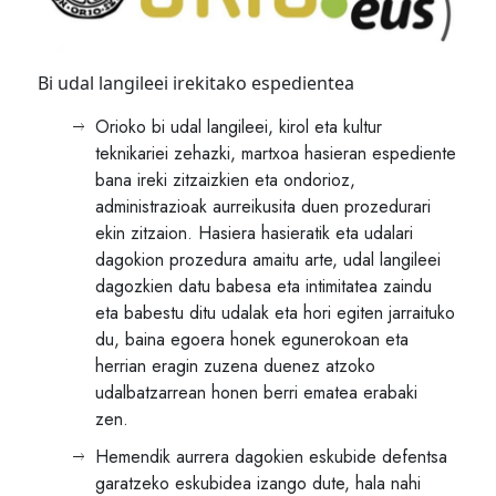
Bi udal langileei irekitako espedientea
Orioko bi udal langileei, kirol eta kultur
teknikariei zehazki, martxoa hasieran espediente
bana ireki zitzaizkien eta ondorioz,
administrazioak aurreikusita duen prozedurari
ekin zitzaion. Hasiera hasieratik eta udalari
dagokion prozedura amaitu arte, udal langileei
dagozkien datu babesa eta intimitatea zaindu
eta babestu ditu udalak eta hori egiten jarraituko
du, baina egoera honek egunerokoan eta
herrian eragin zuzena duenez atzoko
udalbatzarrean honen berri ematea erabaki
zen.
Hemendik aurrera dagokien eskubide defentsa
garatzeko eskubidea izango dute, hala nahi