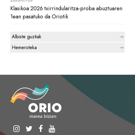
Klasikoa 2026 txirrindularitza-proba abuztuaren
1ean pasatuko da Oriotik
Albiste guztiak
Hemeroteka