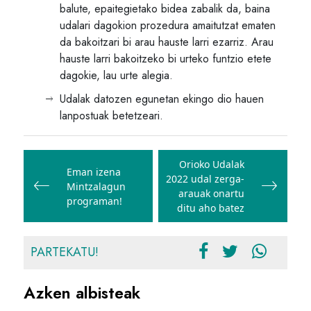
balute, epaitegietako bidea zabalik da, baina
udalari dagokion prozedura amaitutzat ematen
da bakoitzari bi arau hauste larri ezarriz. Arau
hauste larri bakoitzeko bi urteko funtzio etete
dagokie, lau urte alegia.
Udalak datozen egunetan ekingo dio hauen
lanpostuak betetzeari.
Bidalketetan
zehar
Orioko Udalak
Eman izena
2022 udal zerga-
nabigatu
Mintzalagun
arauak onartu
programan!
ditu aho batez
PARTEKATU!
Azken albisteak