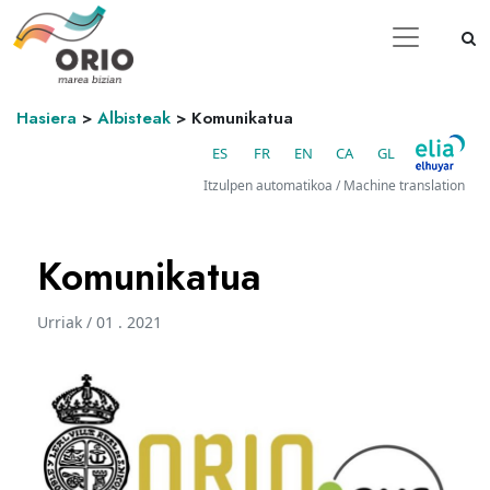
Hasiera
>
Albisteak
>
Komunikatua
ES
FR
EN
CA
GL
Itzulpen automatikoa / Machine translation
Komunikatua
Urriak / 01 . 2021