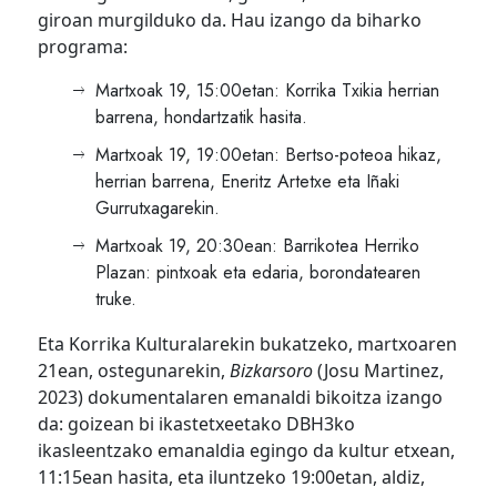
giroan murgilduko da. Hau izango da biharko
programa:
Martxoak 19, 15:00etan: Korrika Txikia herrian
barrena, hondartzatik hasita.
Martxoak 19, 19:00etan: Bertso-poteoa hikaz,
herrian barrena, Eneritz Artetxe eta Iñaki
Gurrutxagarekin.
Martxoak 19, 20:30ean: Barrikotea Herriko
Plazan: pintxoak eta edaria, borondatearen
truke.
Eta Korrika Kulturalarekin bukatzeko, martxoaren
21ean, ostegunarekin,
Bizkarsoro
(Josu Martinez,
2023) dokumentalaren emanaldi bikoitza izango
da: goizean bi ikastetxeetako DBH3ko
ikasleentzako emanaldia egingo da kultur etxean,
11:15ean hasita, eta iluntzeko 19:00etan, aldiz,