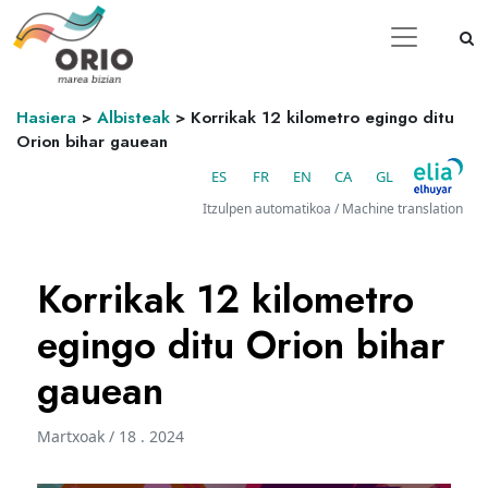
Hasiera
>
Albisteak
>
Korrikak 12 kilometro egingo ditu
Orion bihar gauean
ES
FR
EN
CA
GL
Itzulpen automatikoa / Machine translation
Korrikak 12 kilometro
egingo ditu Orion bihar
gauean
Martxoak / 18 . 2024