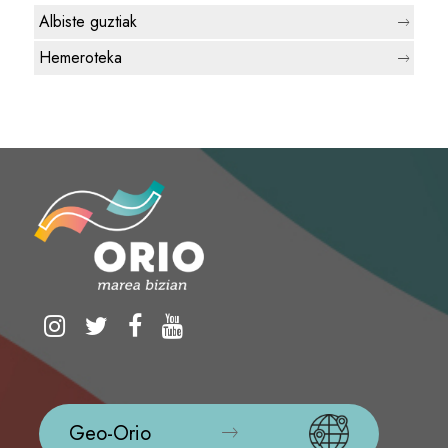
Albiste guztiak
Hemeroteka
Geo-Orio