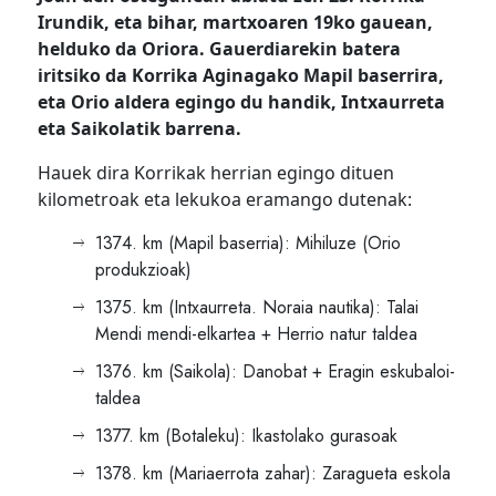
Irundik, eta bihar, martxoaren 19ko gauean,
helduko da Oriora. Gauerdiarekin batera
iritsiko da Korrika Aginagako Mapil baserrira,
eta Orio aldera egingo du handik, Intxaurreta
eta Saikolatik barrena.
Hauek dira Korrikak herrian egingo dituen
kilometroak eta lekukoa eramango dutenak:
1374. km (Mapil baserria): Mihiluze (Orio
produkzioak)
1375. km (Intxaurreta. Noraia nautika): Talai
Mendi mendi-elkartea + Herrio natur taldea
1376. km (Saikola): Danobat + Eragin eskubaloi-
taldea
1377. km (Botaleku): Ikastolako gurasoak
1378. km (Mariaerrota zahar): Zaragueta eskola