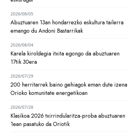
2026/08/05
Abuztuaren 13an hondarrezko eskultura tailerra
emango du Andoni Bastarrikak
2026/08/04
Karela kiroldegia itxita egongo da abuztuaren
17tik 30era
2026/07/29
200 herritarrek baino gehiagok eman dute izena
Orioko komunitate energetikoan
2026/07/28
Klasikoa 2026 txirrindularitza-proba abuztuaren
1ean pasatuko da Oriotik