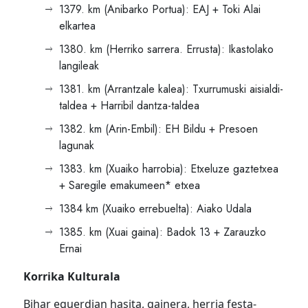
1379. km (Anibarko Portua): EAJ + Toki Alai
elkartea
1380. km (Herriko sarrera. Errusta): Ikastolako
langileak
1381. km (Arrantzale kalea): Txurrumuski aisialdi-
taldea + Harribil dantza-taldea
1382. km (Arin-Embil): EH Bildu + Presoen
lagunak
1383. km (Xuaiko harrobia): Etxeluze gaztetxea
+ Saregile emakumeen* etxea
1384 km (Xuaiko errebuelta): Aiako Udala
1385. km (Xuai gaina): Badok 13 + Zarauzko
Ernai
Korrika Kulturala
Bihar eguerdian hasita, gainera, herria festa-