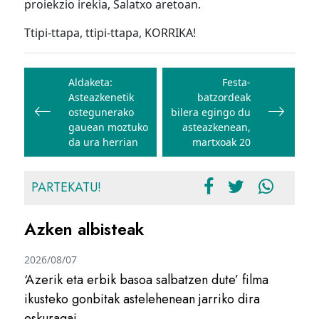
proiekzio irekia, Salatxo aretoan.
Ttipi-ttapa, ttipi-ttapa, KORRIKA!
Bidalketetan
zehar
Aldaketa:
Festa-
Asteazkenetik
batzordeak
nabigatu
ostegunerako
bilera egingo du
gauean moztuko
asteazkenean,
da ura herrian
martxoak 20
PARTEKATU!
Azken albisteak
2026/08/07
‘Azerik eta erbik basoa salbatzen dute’ filma
ikusteko gonbitak astelehenean jarriko dira
eskuragai