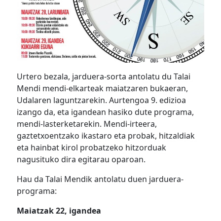
Urtero bezala, jarduera-sorta antolatu du Talai
Mendi mendi-elkarteak maiatzaren bukaeran,
Udalaren laguntzarekin. Aurtengoa 9. edizioa
izango da, eta igandean hasiko dute programa,
mendi-lasterketarekin. Mendi-irteera,
gaztetxoentzako ikastaro eta probak, hitzaldiak
eta hainbat kirol probatzeko hitzorduak
nagusituko dira egitarau oparoan.
Hau da Talai Mendik antolatu duen jarduera-
programa:
Maiatzak 22, igandea