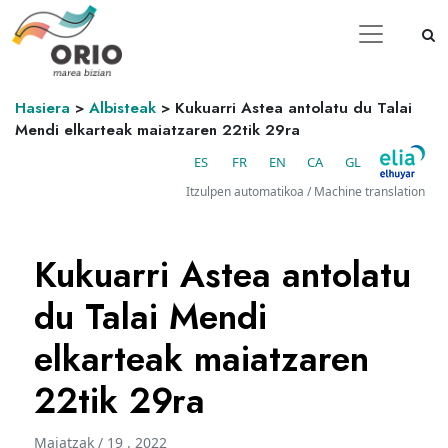
Hasiera
>
Albisteak
>
Kukuarri Astea antolatu du Talai
Mendi elkarteak maiatzaren 22tik 29ra
ES
FR
EN
CA
GL
Itzulpen automatikoa / Machine translation
Kukuarri Astea antolatu
du Talai Mendi
elkarteak maiatzaren
22tik 29ra
Maiatzak / 19 . 2022