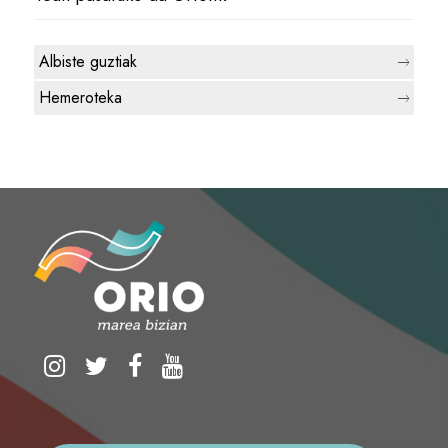
Albiste guztiak
Hemeroteka