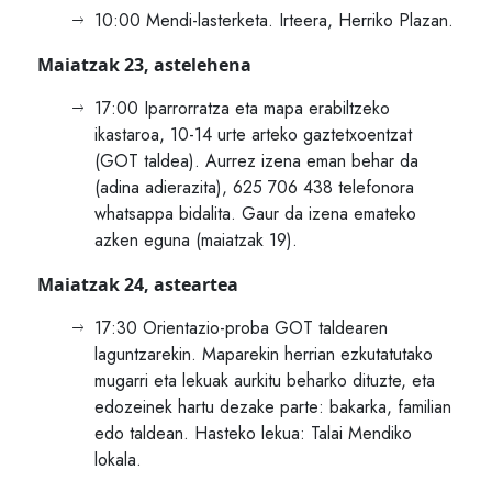
10:00 Mendi-lasterketa. Irteera, Herriko Plazan.
Maiatzak 23, astelehena
17:00 Iparrorratza eta mapa erabiltzeko
ikastaroa, 10-14 urte arteko gaztetxoentzat
(GOT taldea). Aurrez izena eman behar da
(adina adierazita), 625 706 438 telefonora
whatsappa bidalita. Gaur da izena emateko
azken eguna (maiatzak 19).
Maiatzak 24, asteartea
17:30 Orientazio-proba GOT taldearen
laguntzarekin. Maparekin herrian ezkutatutako
mugarri eta lekuak aurkitu beharko dituzte, eta
edozeinek hartu dezake parte: bakarka, familian
edo taldean. Hasteko lekua: Talai Mendiko
lokala.