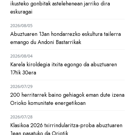
ikusteko gonbitak astelehenean jarriko dira
eskuragai
2026/08/05
Abuztuaren 13an hondarrezko eskultura tailerra
emango du Andoni Bastarrikak
2026/08/04
Karela kiroldegia itxita egongo da abuztuaren
17tik 30era
2026/07/29
200 herritarrek baino gehiagok eman dute izena
Orioko komunitate energetikoan
2026/07/28
Klasikoa 2026 txirrindularitza-proba abuztuaren
1ean pasatuko da Oriotik