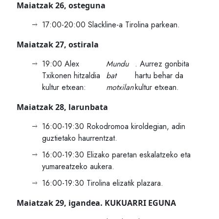
Maiatzak 26, osteguna
17:00-20:00 Slackline-a Tirolina parkean.
Maiatzak 27, ostirala
19:00 Alex
Mundu
. Aurrez gonbita
Txikonen hitzaldia
bat
hartu behar da
kultur etxean:
motxilan
kultur etxean.
Maiatzak 28, larunbata
16:00-19:30 Rokodromoa kiroldegian, adin
guztietako haurrentzat.
16:00-19:30 Elizako paretan eskalatzeko eta
yumareatzeko aukera.
16:00-19:30 Tirolina elizatik plazara.
Maiatzak 29, igandea. KUKUARRI EGUNA