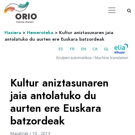
Hasiera
>
Hemeroteka
>
Kultur aniztasunaren jaia
antolatuko du aurten ere Euskara batzordeak
ES
FR
EN
CA
GL
Itzulpen automatikoa / Machine translation
Kultur aniztasunaren
jaia antolatuko du
aurten ere Euskara
batzordeak
Maiatzak / 10 . 2013