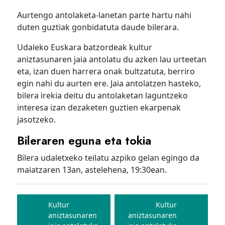
Aurtengo antolaketa-lanetan parte hartu nahi
duten guztiak gonbidatuta daude bilerara.
Udaleko Euskara batzordeak kultur
aniztasunaren jaia antolatu du azken lau urteetan
eta, izan duen harrera onak bultzatuta, berriro
egin nahi du aurten ere. Jaia antolatzen hasteko,
bilera irekia deitu du antolaketan laguntzeko
interesa izan dezaketen guztien ekarpenak
jasotzeko.
Bileraren eguna eta tokia
Bilera udaletxeko teilatu azpiko gelan egingo da
maiatzaren 13an, astelehena, 19:30ean.
Bidalketetan
zehar
Kultur
Kultur
aniztasunaren
aniztasunaren
nabigatu