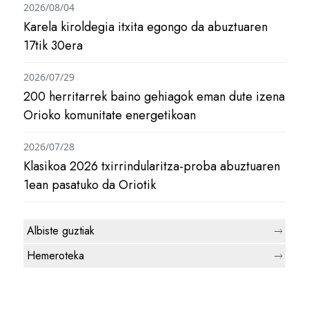
2026/08/04
Karela kiroldegia itxita egongo da abuztuaren
17tik 30era
2026/07/29
200 herritarrek baino gehiagok eman dute izena
Orioko komunitate energetikoan
2026/07/28
Klasikoa 2026 txirrindularitza-proba abuztuaren
1ean pasatuko da Oriotik
Albiste guztiak
Hemeroteka