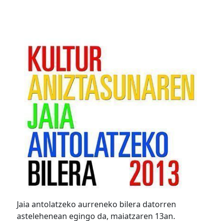
Jaia antolatzeko aurreneko bilera datorren
astelehenean egingo da, maiatzaren 13an.