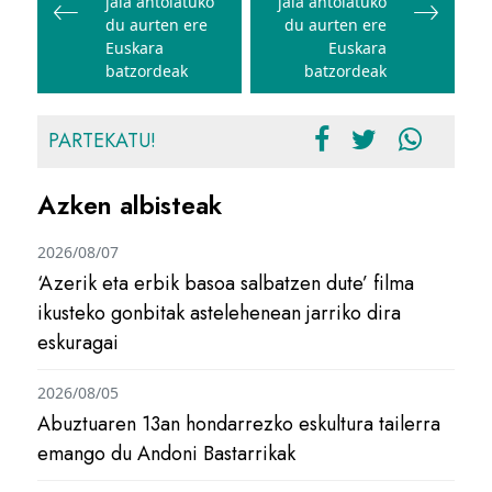
jaia antolatuko
jaia antolatuko
du aurten ere
du aurten ere
Euskara
Euskara
batzordeak
batzordeak
PARTEKATU!
Azken albisteak
2026/08/07
‘Azerik eta erbik basoa salbatzen dute’ filma
ikusteko gonbitak astelehenean jarriko dira
eskuragai
2026/08/05
Abuztuaren 13an hondarrezko eskultura tailerra
emango du Andoni Bastarrikak