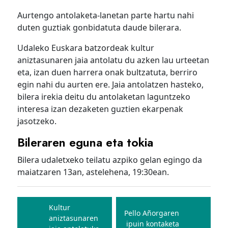
Aurtengo antolaketa-lanetan parte hartu nahi
duten guztiak gonbidatuta daude bilerara.
Udaleko Euskara batzordeak kultur
aniztasunaren jaia antolatu du azken lau urteetan
eta, izan duen harrera onak bultzatuta, berriro
egin nahi du aurten ere. Jaia antolatzen hasteko,
bilera irekia deitu du antolaketan laguntzeko
interesa izan dezaketen guztien ekarpenak
jasotzeko.
Bileraren eguna eta tokia
Bilera udaletxeko teilatu azpiko gelan egingo da
maiatzaren 13an, astelehena, 19:30ean.
Bidalketetan
zehar
Kultur
Pello Añorgaren
aniztasunaren
nabigatu
ipuin kontaketa