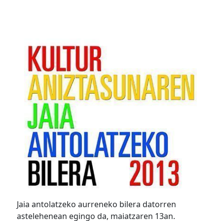
Jaia antolatzeko aurreneko bilera datorren
astelehenean egingo da, maiatzaren 13an.