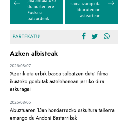
jaia antolatuko
saioa izango da
du aurten ere
liburutegian
Euskara
asteartean
batzordeak
PARTEKATU!
Azken albisteak
2026/08/07
‘Azerik eta erbik basoa salbatzen dute’ filma
ikusteko gonbitak astelehenean jarriko dira
eskuragai
2026/08/05
Abuztuaren 13an hondarrezko eskultura tailerra
emango du Andoni Bastarrikak