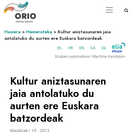
Hasiera
>
Hemeroteka
>
Kultur aniztasunaren jaia
antolatuko du aurten ere Euskara batzordeak
ES
FR
EN
CA
GL
Itzulpen automatikoa / Machine translation
Kultur aniztasunaren
jaia antolatuko du
aurten ere Euskara
batzordeak
Maiatzak / 10 . 2013