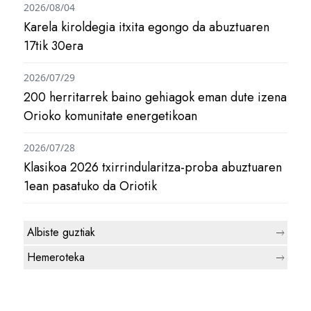
2026/08/04
Karela kiroldegia itxita egongo da abuztuaren
17tik 30era
2026/07/29
200 herritarrek baino gehiagok eman dute izena
Orioko komunitate energetikoan
2026/07/28
Klasikoa 2026 txirrindularitza-proba abuztuaren
1ean pasatuko da Oriotik
Albiste guztiak
Hemeroteka