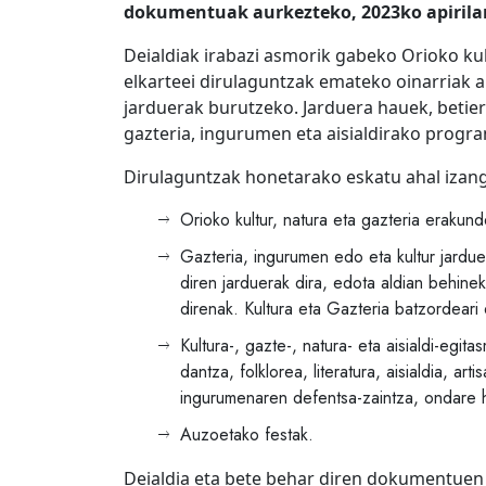
dokumentuak aurkezteko, 2023ko apirilar
Deialdiak irabazi asmorik gabeko Orioko kult
elkarteei dirulaguntzak emateko oinarriak 
jarduerak burutzeko. Jarduera hauek, betier
gazteria, ingurumen eta aisialdirako progr
Dirulaguntzak honetarako eskatu ahal izang
Orioko kultur, natura eta gazteria erakund
Gazteria, ingurumen edo eta kultur jardue
diren jarduerak dira, edota aldian behine
direnak. Kultura eta Gazteria batzordear
Kultura-, gazte-, natura- eta aisialdi-egit
dantza, folklorea, literatura, aisialdia, art
ingurumenaren defentsa-zaintza, ondare hi
Auzoetako festak.
Deialdia eta bete behar diren dokumentue