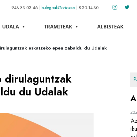
943 83 03 46
|
bulegoak@orio.eus
|
8:30-14:30
UDALA
TRAMITEAK
ALBISTEAK
dirulaguntzak eskatzeko epea zabaldu du Udalak
o dirulaguntzak
P
ldu du Udalak
A
20
‘A
ik