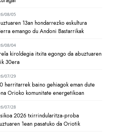
kuragai
26/08/05
uztuaren 13an hondarrezko eskultura
ilerra emango du Andoni Bastarrikak
26/08/04
rela kiroldegia itxita egongo da abuztuaren
tik 30era
26/07/29
0 herritarrek baino gehiagok eman dute
ena Orioko komunitate energetikoan
26/07/28
asikoa 2026 txirrindularitza-proba
uztuaren 1ean pasatuko da Oriotik