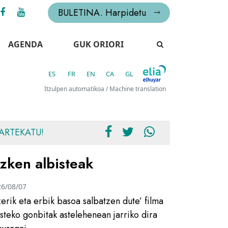
BULETINA. Harpidetu
AGENDA
GUK ORIORI
ES
FR
EN
CA
GL
Itzulpen automatikoa / Machine translation
ARTEKATU!
zken albisteak
26/08/07
zerik eta erbik basoa salbatzen dute’ filma
usteko gonbitak astelehenean jarriko dira