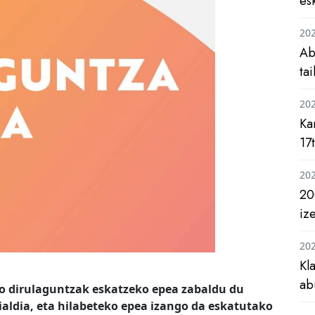
es
20
Ab
ta
20
Ka
17
20
20
iz
20
Kl
ab
ko dirulaguntzak eskatzeko epea zabaldu du
aldia, eta hilabeteko epea izango da eskatutako