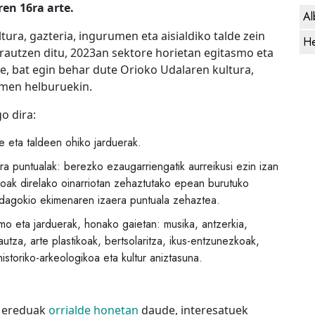
en 16ra arte.
Al
ura, gazteria, ingurumen eta aisialdiko talde zein
He
arautzen ditu, 2023an sektore horietan egitasmo eta
e, bat egin behar dute Orioko Udalaren kultura,
amen helburuekin.
o dira:
e eta taldeen ohiko jarduerak.
ra puntualak: berezko ezaugarriengatik aurreikusi ezin izan
koak direlako oinarriotan zehaztutako epean burutuko
i dagokio ekimenaren izaera puntuala zehaztea.
asmo eta jarduerak, honako gaietan: musika, antzerkia,
isautza, arte plastikoak, bertsolaritza, ikus-entzunezkoak,
storiko-arkeologikoa eta kultur aniztasuna.
n ereduak
orrialde honetan
daude, interesatuek