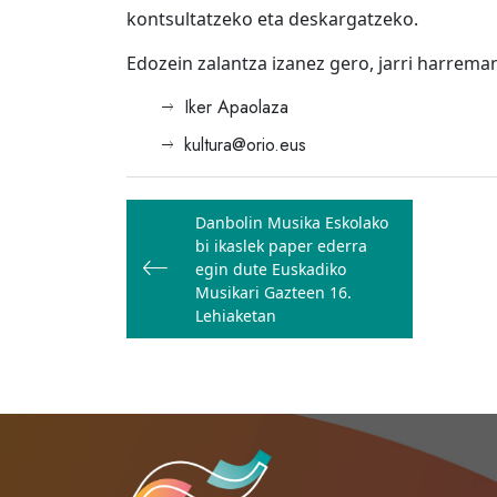
kontsultatzeko eta deskargatzeko.
Edozein zalantza izanez gero, jarri harrema
Iker Apaolaza
kultura@orio.eus
Bidalketetan
Danbolin Musika Eskolako
zehar
bi ikaslek paper ederra
nabigatu
egin dute Euskadiko
Musikari Gazteen 16.
Lehiaketan