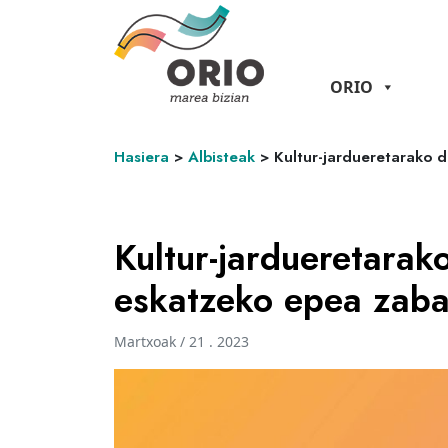
ORIO
Hasiera
>
Albisteak
>
Kultur-jardueretarako 
Kultur-jardueretarak
eskatzeko epea zaba
Martxoak / 21 . 2023