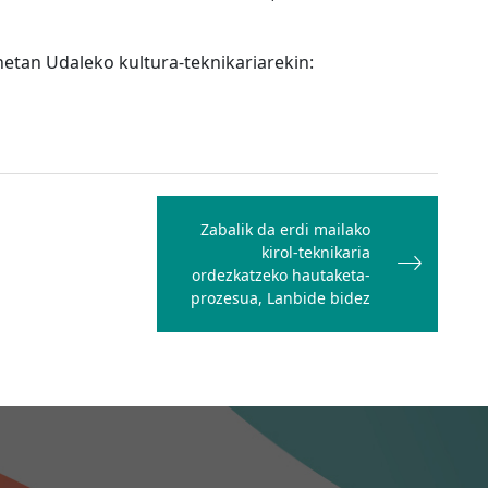
netan Udaleko kultura-teknikariarekin:
Zabalik da erdi mailako
kirol-teknikaria
ordezkatzeko hautaketa-
prozesua, Lanbide bidez