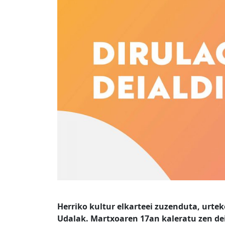
Herriko kultur elkarteei zuzenduta, urte
Udalak. Martxoaren 17an kaleratu zen dei