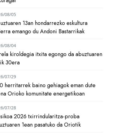
kuragai
26/08/05
uztuaren 13an hondarrezko eskultura
ilerra emango du Andoni Bastarrikak
26/08/04
rela kiroldegia itxita egongo da abuztuaren
tik 30era
26/07/29
0 herritarrek baino gehiagok eman dute
ena Orioko komunitate energetikoan
26/07/28
asikoa 2026 txirrindularitza-proba
uztuaren 1ean pasatuko da Oriotik