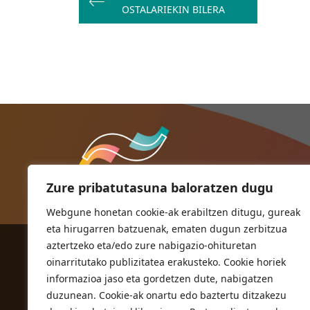
zehar
OSTALARIEKIN BILERA
nabigatu
Zure pribatutasuna baloratzen dugu
Webgune honetan cookie-ak erabiltzen ditugu, gureak
eta hirugarren batzuenak, ematen dugun zerbitzua
aztertzeko eta/edo zure nabigazio-ohituretan
ORIOKO UDALA
oinarritutako publizitatea erakusteko. Cookie horiek
Herriko plaza,1
informazioa jaso eta gordetzen dute, nabigatzen
20810 Orio (Gipuzkoa)
duzunean. Cookie-ak onartu edo baztertu ditzakezu
T. 943 83 03 46