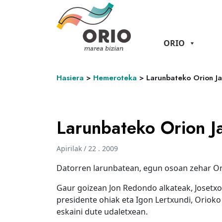
ORIO
Hasiera
>
Hemeroteka
>
Larunbateko Orion Ja
Larunbateko Orion Ja
Apirilak / 22 . 2009
Datorren larunbatean, egun osoan zehar Ori
Gaur goizean Jon Redondo alkateak, Josetx
presidente ohiak eta Igon Lertxundi, Oriok
eskaini dute udaletxean.