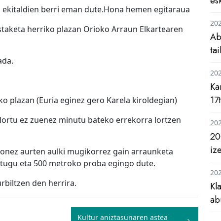
es
n ekitaldien berri eman dute.Hona hemen egitaraua
20
astaketa herriko plazan Orioko Arraun Elkartearen
Ab
ta
ada.
20
Ka
17
ko plazan (Euria eginez gero Karela kiroldegian)
 lortu ez zuenez minutu bateko errekorra lortzen
20
20
iz
ionez aurten aulki mugikorrez gain arraunketa
ditugu eta 500 metroko proba egingo dute.
20
rbiltzen den herrira.
Kl
ab
Kultur aniztasunaren astea