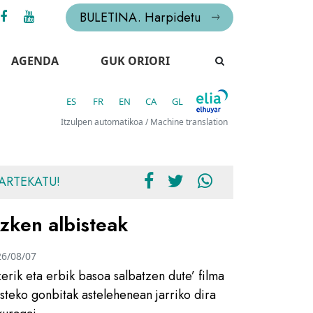
BULETINA. Harpidetu
AGENDA
GUK ORIORI
ES
FR
EN
CA
GL
Itzulpen automatikoa / Machine translation
ARTEKATU!
zken albisteak
26/08/07
zerik eta erbik basoa salbatzen dute’ filma
usteko gonbitak astelehenean jarriko dira