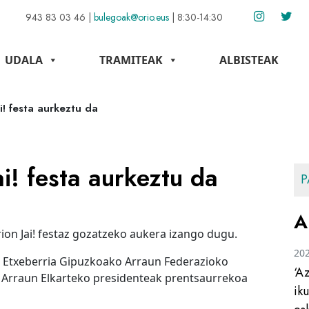
943 83 03 46
|
bulegoak@orio.eus
|
8:30-14:30
UDALA
TRAMITEAK
ALBISTEAK
i! festa aurkeztu da
i! festa aurkeztu da
P
A
on Jai! festaz gozatzeko aukera izango dugu.
20
o Etxeberria Gipuzkoako Arraun Federazioko
‘A
o Arraun Elkarteko presidenteak prentsaurrekoa
ik