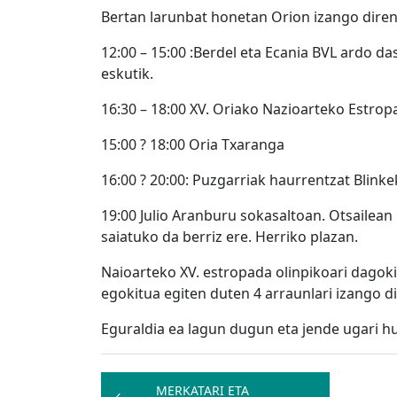
Bertan larunbat honetan Orion izango dire
12:00 – 15:00 :Berdel eta Ecania BVL ardo d
eskutik.
16:30 – 18:00 XV. Oriako Nazioarteko Estrop
15:00 ? 18:00 Oria Txaranga
16:00 ? 20:00: Puzgarriak haurrentzat Blinke
19:00 Julio Aranburu sokasaltoan. Otsailean
saiatuko da berriz ere. Herriko plazan.
Naioarteko XV. estropada olinpikoari dagok
egokitua egiten duten 4 arraunlari izango 
Eguraldia ea lagun dugun eta jende ugari hu
Bidalketetan
MERKATARI ETA