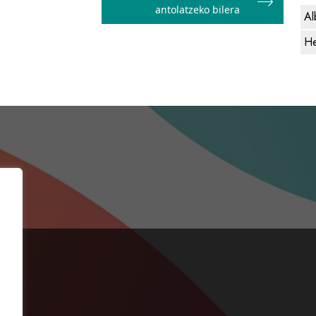
antolatzeko bilera
Al
He