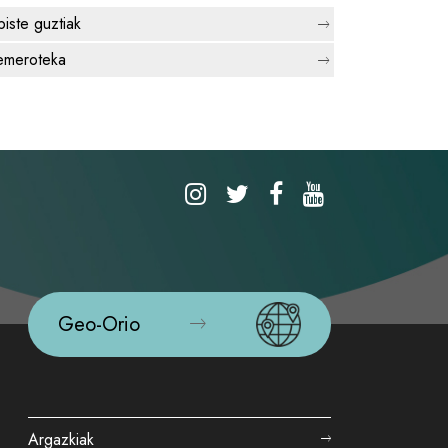
biste guztiak
meroteka
Geo-Orio
Argazkiak