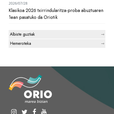
2026/07/28
Klasikoa 2026 txirrindularitza-proba abuztuaren
1ean pasatuko da Oriotik
Albiste guztiak
Hemeroteka