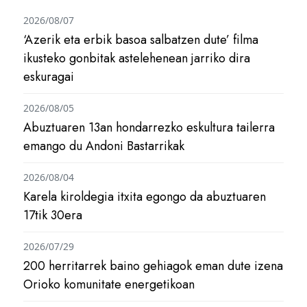
2026/08/07
‘Azerik eta erbik basoa salbatzen dute’ filma
ikusteko gonbitak astelehenean jarriko dira
eskuragai
2026/08/05
Abuztuaren 13an hondarrezko eskultura tailerra
emango du Andoni Bastarrikak
2026/08/04
Karela kiroldegia itxita egongo da abuztuaren
17tik 30era
2026/07/29
200 herritarrek baino gehiagok eman dute izena
Orioko komunitate energetikoan