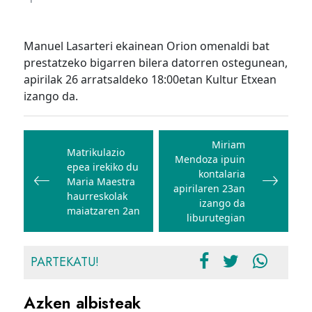
Manuel Lasarteri ekainean Orion omenaldi bat
prestatzeko bigarren bilera datorren ostegunean,
apirilak 26 arratsaldeko 18:00etan Kultur Etxean
izango da.
Bidalketetan
zehar
Miriam
Matrikulazio
Mendoza ipuin
nabigatu
epea irekiko du
kontalaria
Maria Maestra
apirilaren 23an
haurreskolak
izango da
maiatzaren 2an
liburutegian
PARTEKATU!
Azken albisteak