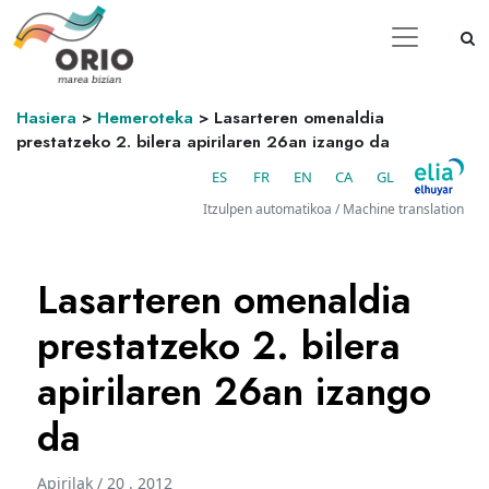
Hasiera
>
Hemeroteka
>
Lasarteren omenaldia
prestatzeko 2. bilera apirilaren 26an izango da
ES
FR
EN
CA
GL
Itzulpen automatikoa / Machine translation
Lasarteren omenaldia
prestatzeko 2. bilera
apirilaren 26an izango
da
Apirilak / 20 . 2012