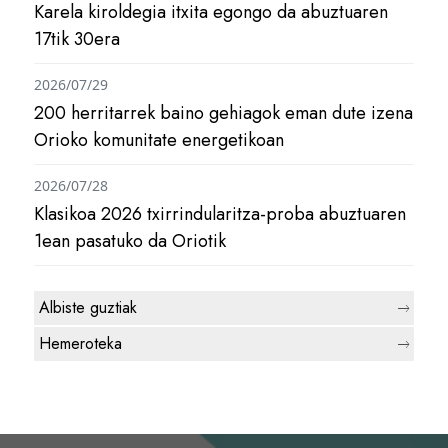
Karela kiroldegia itxita egongo da abuztuaren
17tik 30era
2026/07/29
200 herritarrek baino gehiagok eman dute izena
Orioko komunitate energetikoan
2026/07/28
Klasikoa 2026 txirrindularitza-proba abuztuaren
1ean pasatuko da Oriotik
Albiste guztiak
Hemeroteka