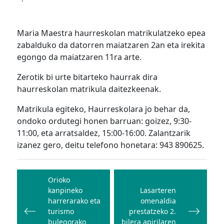
Maria Maestra haurreskolan matrikulatzeko epea
zabalduko da datorren maiatzaren 2an eta irekita
egongo da maiatzaren 11ra arte.
Zerotik bi urte bitarteko haurrak dira
haurreskolan matrikula daitezkeenak.
Matrikula egiteko, Haurreskolara jo behar da,
ondoko ordutegi honen barruan: goizez, 9:30-
11:00, eta arratsaldez, 15:00-16:00. Zalantzarik
izanez gero, deitu telefono honetara: 943 890625.
Bidalketetan
zehar
Orioko
kanpineko
Lasarteren
nabigatu
harrerarako eta
omenaldia
turismo
prestatzeko 2.
bulegorako
bilera apirilaren