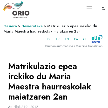
Hasiera
>
Hemeroteka
>
Matrikulazio epea irekiko du
Maria Maestra haurreskolak maiatzaren 2an
ES
FR
EN
CA
GL
Itzulpen automatikoa / Machine translation
Matrikulazio epea
irekiko du Maria
Maestra haurreskolak
maiatzaren 2an
Apirilak / 19 . 2012