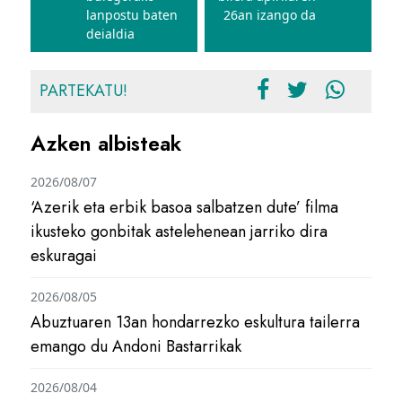
lanpostu baten
26an izango da
deialdia
PARTEKATU!
Azken albisteak
2026/08/07
‘Azerik eta erbik basoa salbatzen dute’ filma
ikusteko gonbitak astelehenean jarriko dira
eskuragai
2026/08/05
Abuztuaren 13an hondarrezko eskultura tailerra
emango du Andoni Bastarrikak
2026/08/04