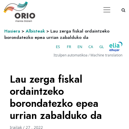
Hasiera
>
Albisteak
>
Lau zerga fiskal ordaintzeko
borondatezko epea urrian zabalduko da
ES
FR
EN
CA
GL
Itzulpen automatikoa / Machine translation
Lau zerga fiskal
ordaintzeko
borondatezko epea
urrian zabalduko da
Irailak / 27 . 2022