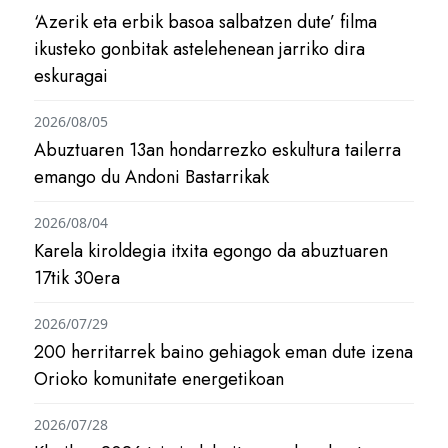
‘Azerik eta erbik basoa salbatzen dute’ filma
ikusteko gonbitak astelehenean jarriko dira
eskuragai
2026/08/05
Abuztuaren 13an hondarrezko eskultura tailerra
emango du Andoni Bastarrikak
2026/08/04
Karela kiroldegia itxita egongo da abuztuaren
17tik 30era
2026/07/29
200 herritarrek baino gehiagok eman dute izena
Orioko komunitate energetikoan
2026/07/28