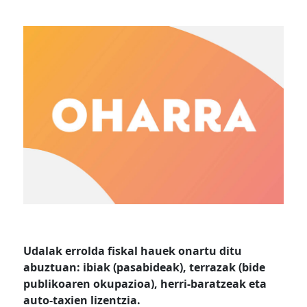
Udalak errolda fiskal hauek onartu ditu
abuztuan: ibiak (pasabideak), terrazak (bide
publikoaren okupazioa), herri-baratzeak eta
auto-taxien lizentzia.