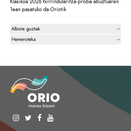
Klasikoa 2026 txirrindularitza-proba abuztuaren
1ean pasatuko da Oriotik
Albiste guztiak
Hemeroteka