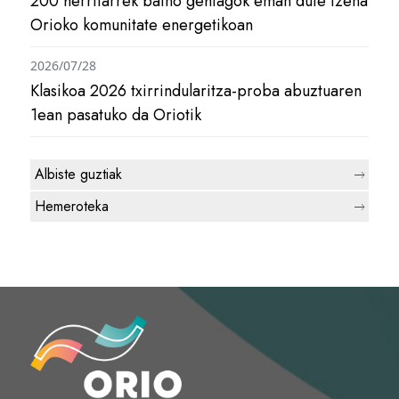
200 herritarrek baino gehiagok eman dute izena
Orioko komunitate energetikoan
2026/07/28
Klasikoa 2026 txirrindularitza-proba abuztuaren
1ean pasatuko da Oriotik
Albiste guztiak
Hemeroteka