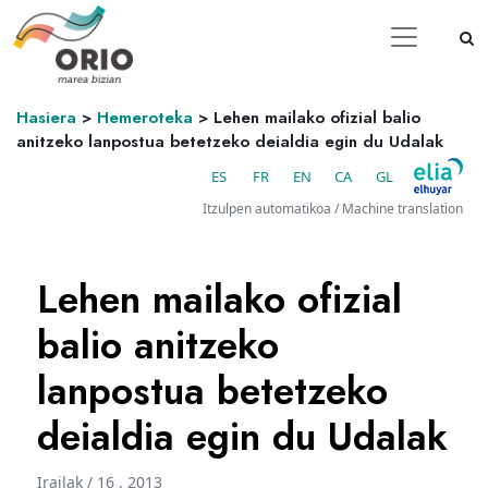
Hasiera
>
Hemeroteka
>
Lehen mailako ofizial balio
anitzeko lanpostua betetzeko deialdia egin du Udalak
ES
FR
EN
CA
GL
Itzulpen automatikoa / Machine translation
Lehen mailako ofizial
balio anitzeko
lanpostua betetzeko
deialdia egin du Udalak
Irailak / 16 . 2013