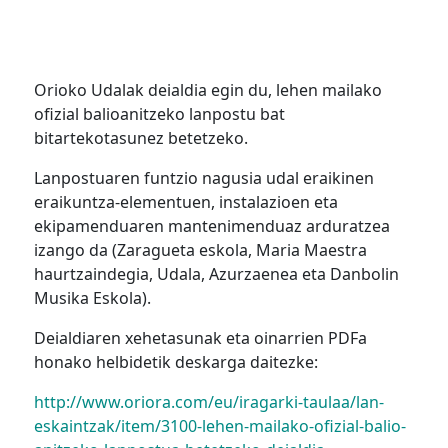
Orioko Udalak deialdia egin du, lehen mailako
ofizial balioanitzeko lanpostu bat
bitartekotasunez betetzeko.
Lanpostuaren funtzio nagusia udal eraikinen
eraikuntza-elementuen, instalazioen eta
ekipamenduaren mantenimenduaz arduratzea
izango da (Zaragueta eskola, Maria Maestra
haurtzaindegia, Udala, Azurzaenea eta Danbolin
Musika Eskola).
Deialdiaren xehetasunak eta oinarrien PDFa
honako helbidetik deskarga daitezke:
http://www.oriora.com/eu/iragarki-taulaa/lan-
eskaintzak/item/3100-lehen-mailako-ofizial-balio-