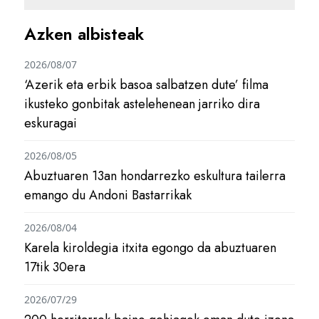
Azken albisteak
2026/08/07
‘Azerik eta erbik basoa salbatzen dute’ filma
ikusteko gonbitak astelehenean jarriko dira
eskuragai
2026/08/05
Abuztuaren 13an hondarrezko eskultura tailerra
emango du Andoni Bastarrikak
2026/08/04
Karela kiroldegia itxita egongo da abuztuaren
17tik 30era
2026/07/29