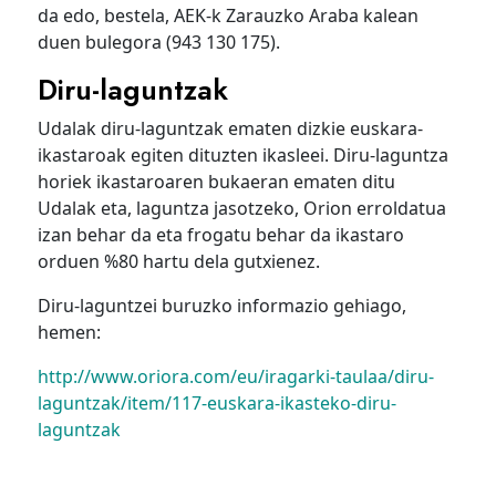
da edo, bestela, AEK-k Zarauzko Araba kalean
duen bulegora (943 130 175).
Diru-laguntzak
Udalak diru-laguntzak ematen dizkie euskara-
ikastaroak egiten dituzten ikasleei. Diru-laguntza
horiek ikastaroaren bukaeran ematen ditu
Udalak eta, laguntza jasotzeko, Orion erroldatua
izan behar da eta frogatu behar da ikastaro
orduen %80 hartu dela gutxienez.
Diru-laguntzei buruzko informazio gehiago,
hemen:
http://www.oriora.com/eu/iragarki-taulaa/diru-
laguntzak/item/117-euskara-ikasteko-diru-
laguntzak