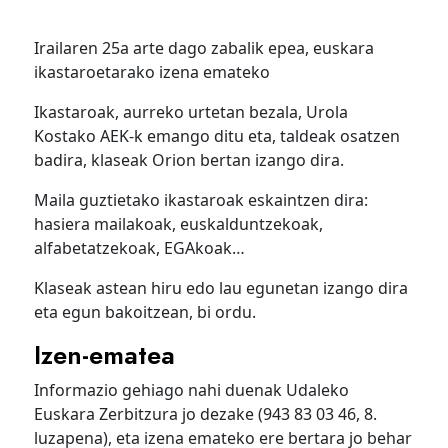
Irailaren 25a arte dago zabalik epea, euskara
ikastaroetarako izena emateko
Ikastaroak, aurreko urtetan bezala, Urola
Kostako AEK-k emango ditu eta, taldeak osatzen
badira, klaseak Orion bertan izango dira.
Maila guztietako ikastaroak eskaintzen dira:
hasiera mailakoak, euskalduntzekoak,
alfabetatzekoak, EGAkoak…
Klaseak astean hiru edo lau egunetan izango dira
eta egun bakoitzean, bi ordu.
Izen-ematea
Informazio gehiago nahi duenak Udaleko
Euskara Zerbitzura jo dezake (943 83 03 46, 8.
luzapena), eta izena emateko ere bertara jo behar