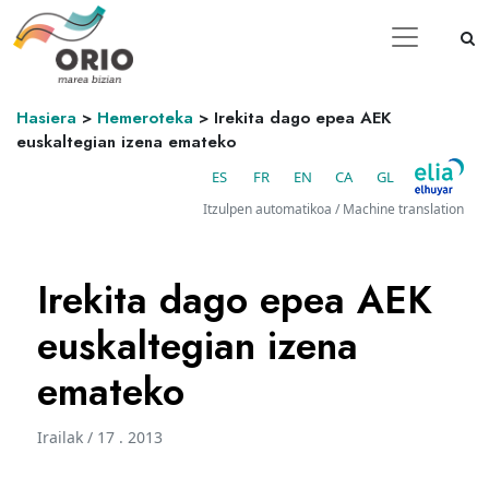
Hasiera
>
Hemeroteka
>
Irekita dago epea AEK
euskaltegian izena emateko
ES
FR
EN
CA
GL
Itzulpen automatikoa / Machine translation
Irekita dago epea AEK
euskaltegian izena
emateko
Irailak / 17 . 2013