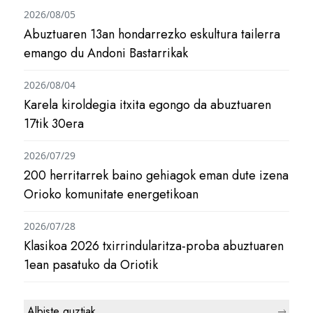
2026/08/05
Abuztuaren 13an hondarrezko eskultura tailerra
emango du Andoni Bastarrikak
2026/08/04
Karela kiroldegia itxita egongo da abuztuaren
17tik 30era
2026/07/29
200 herritarrek baino gehiagok eman dute izena
Orioko komunitate energetikoan
2026/07/28
Klasikoa 2026 txirrindularitza-proba abuztuaren
1ean pasatuko da Oriotik
Albiste guztiak