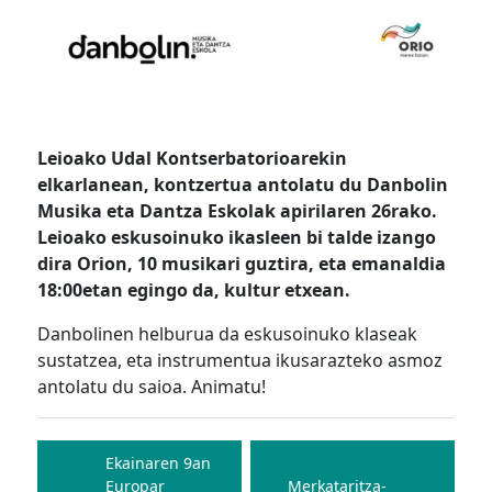
Leioako Udal Kontserbatorioarekin
elkarlanean, kontzertua antolatu du Danbolin
Musika eta Dantza Eskolak apirilaren 26rako.
Leioako eskusoinuko ikasleen bi talde izango
dira Orion, 10 musikari guztira, eta emanaldia
18:00etan egingo da, kultur etxean.
Danbolinen helburua da eskusoinuko klaseak
sustatzea, eta instrumentua ikusarazteko asmoz
antolatu du saioa. Animatu!
Bidalketetan
zehar
Ekainaren 9an
Europar
Merkataritza-