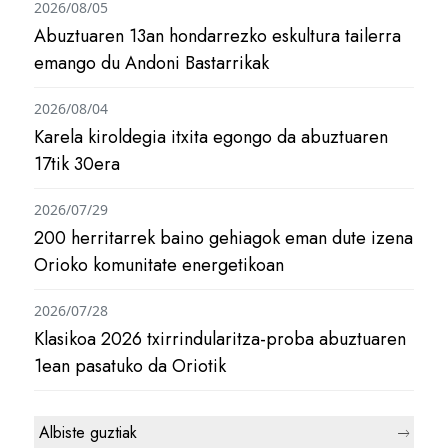
2026/08/05
Abuztuaren 13an hondarrezko eskultura tailerra
emango du Andoni Bastarrikak
2026/08/04
Karela kiroldegia itxita egongo da abuztuaren
17tik 30era
2026/07/29
200 herritarrek baino gehiagok eman dute izena
Orioko komunitate energetikoan
2026/07/28
Klasikoa 2026 txirrindularitza-proba abuztuaren
1ean pasatuko da Oriotik
Albiste guztiak