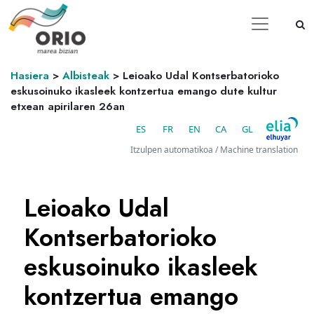
Hasiera
>
Albisteak
>
Leioako Udal Kontserbatorioko
eskusoinuko ikasleek kontzertua emango dute kultur
etxean apirilaren 26an
ES
FR
EN
CA
GL
Itzulpen automatikoa / Machine translation
Leioako Udal
Kontserbatorioko
eskusoinuko ikasleek
kontzertua emango