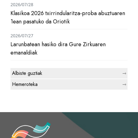
2026/07/28
Klasikoa 2026 txirrindularitza-proba abuztuaren
1ean pasatuko da Oriotik
2026/07/27
Larunbatean hasiko dira Gure Zirkuaren
emanaldiak
Albiste guztiak
Hemeroteka