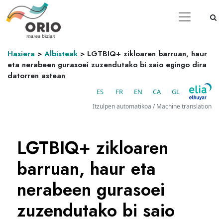
Hasiera
>
Albisteak
>
LGTBIQ+ zikloaren barruan, haur
eta nerabeen gurasoei zuzendutako bi saio egingo dira
datorren astean
ES
FR
EN
CA
GL
Itzulpen automatikoa / Machine translation
LGTBIQ+ zikloaren
barruan, haur eta
nerabeen gurasoei
zuzendutako bi saio