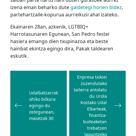
izena eman beharko dute
galdetegi honen bidez
,
partehartzaile-kopurua aurreikusi ahal izateko.
Ekainaren 28an, azkenik, LGTBIQ+
Harrotasunaren Egunean, San Pedro festei
hasiera emango dien txupinazoa eta beste
hainbat ekintza egingo dira, Pakak taldearen
eskutik.
Bidalketetan
zehar
Enpresa txikiei
zuzendutako
nabigatu
tailerra antolatu
Udalbatzarrak
du Urola
ohiko bilkura
Kostako Udal
egingo du
Elkarteak,
ostegunean,
finantza-
maiatzak 30
kudeaketan
trebatzen
laguntzeko