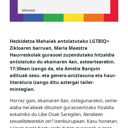
Hezkidetza Mahaiak antolatutako LGTBIQ+
Zikloaren barruan, Maria Maestra
Haurreskolak gurasoei zuzendutako hitzaldia
antolatuko du ekainaren 4an, asteartearekin.
17:30ean izango da, eta Amelia Barquin
adituak sexu- eta genero-aniztasuna eta haur-
literatura izango ditu aztergai tailer-
mintegian.
Horrez gain, ekainaren 6an, ostegunarekin, seme-
alaba nerabeak dituzten gurasoentzako hizaldia
eskainiko du Libe Osak Saregilen,
Nerabeen
sexualitatearekin zer?
izenburupean. Kasu honetan,
saioan parte hartu nahi duten gurasoek aurrez