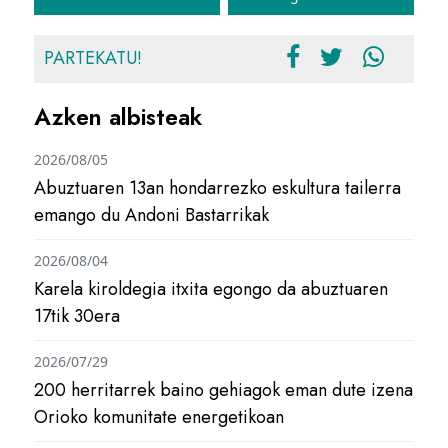
PARTEKATU!
Azken albisteak
2026/08/05
Abuztuaren 13an hondarrezko eskultura tailerra
emango du Andoni Bastarrikak
2026/08/04
Karela kiroldegia itxita egongo da abuztuaren
17tik 30era
2026/07/29
200 herritarrek baino gehiagok eman dute izena
Orioko komunitate energetikoan