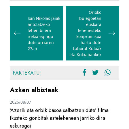
Bidalketetan
zehar
Orioko
San Nikolas jaiak
bulegoetan
nabigatu
antolatzeko
euskara
lehen bilera
lehenesteko
irekia egingo
konpromisoa
dute urriaren
hartu dute
27an
Laboral Kutxak
eta Kutxabankek
PARTEKATU!
Azken albisteak
2026/08/07
‘Azerik eta erbik basoa salbatzen dute’ filma
ikusteko gonbitak astelehenean jarriko dira
eskuragai