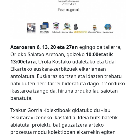
Azaroaren 6, 13, 20 eta 27an
egingo da tailerra,
Orioko Salatxo Aretoan, goizeko
10:00etatik
13:00etara
, Urola Kostako udaletako eta Udal
Elkarteko euskara-zerbitzuek elkarlanean
antolatuta. Euskaraz sortzen eta idazten trebatu
nahi duten herritarrei bideratuta dago. 12 orduko
ikastaroa izango da, hiruna orduko lau saiotan
banatuta.
Txakur Gorria Kolektiboak gidatuko du «lau
eskutara» izeneko ikastaldia. Ideia huts batetik
abiatuta, proiektu bat gauzatzera arteko
prozesua modu kolektiboan elkarrekin egiten