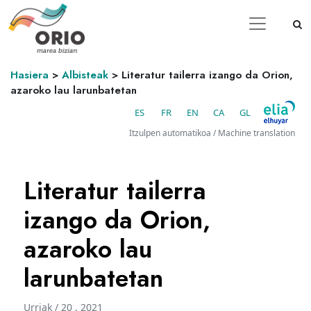
Hasiera
>
Albisteak
>
Literatur tailerra izango da Orion,
azaroko lau larunbatetan
ES
FR
EN
CA
GL
Itzulpen automatikoa / Machine translation
Literatur tailerra
izango da Orion,
azaroko lau
larunbatetan
Urriak / 20 . 2021