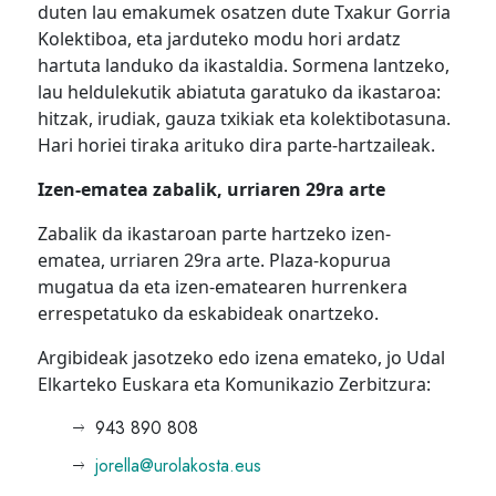
duten lau emakumek osatzen dute Txakur Gorria
Kolektiboa, eta jarduteko modu hori ardatz
hartuta landuko da ikastaldia. Sormena lantzeko,
lau heldulekutik abiatuta garatuko da ikastaroa:
hitzak, irudiak, gauza txikiak eta kolektibotasuna.
Hari horiei tiraka arituko dira parte-hartzaileak.
Izen-ematea zabalik, urriaren 29ra arte
Zabalik da ikastaroan parte hartzeko izen-
ematea, urriaren 29ra arte. Plaza-kopurua
mugatua da eta izen-ematearen hurrenkera
errespetatuko da eskabideak onartzeko.
Argibideak jasotzeko edo izena emateko, jo Udal
Elkarteko Euskara eta Komunikazio Zerbitzura:
943 890 808
jorella@urolakosta.eus