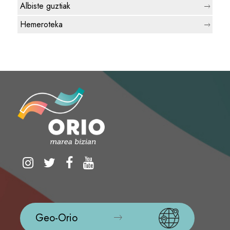
Albiste guztiak
Hemeroteka
Geo-Orio