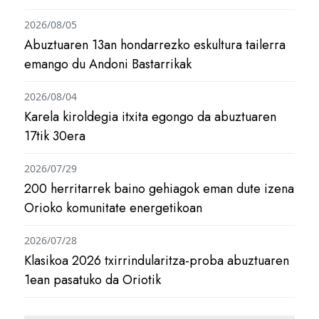
2026/08/05
Abuztuaren 13an hondarrezko eskultura tailerra
emango du Andoni Bastarrikak
2026/08/04
Karela kiroldegia itxita egongo da abuztuaren
17tik 30era
2026/07/29
200 herritarrek baino gehiagok eman dute izena
Orioko komunitate energetikoan
2026/07/28
Klasikoa 2026 txirrindularitza-proba abuztuaren
1ean pasatuko da Oriotik