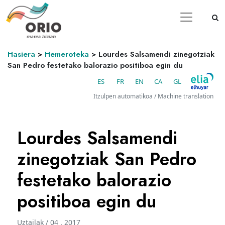
Hasiera
>
Hemeroteka
>
Lourdes Salsamendi zinegotziak
San Pedro festetako balorazio positiboa egin du
ES
FR
EN
CA
GL
Itzulpen automatikoa / Machine translation
Lourdes Salsamendi
zinegotziak San Pedro
festetako balorazio
positiboa egin du
Uztailak / 04 . 2017