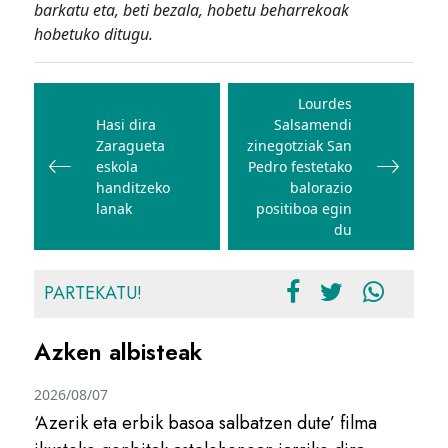
barkatu eta, beti bezala, hobetu beharrekoak
hobetuko ditugu.
Bidalketetan
zehar
Lourdes
Hasi dira
Salsamendi
nabigatu
Zaragueta
zinegotziak San
eskola
Pedro festetako
handitzeko
balorazio
lanak
positiboa egin
du
PARTEKATU!
Azken albisteak
2026/08/07
‘Azerik eta erbik basoa salbatzen dute’ filma