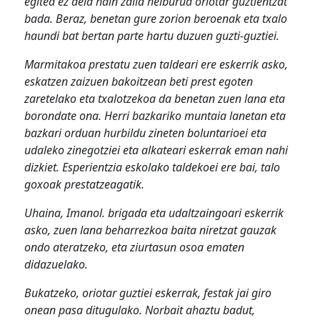
egitea ez dela hain zaila helburua oriotar guztientzat
bada. Beraz, benetan gure zorion beroenak eta txalo
haundi bat bertan parte hartu duzuen guzti-guztiei.
Marmitakoa prestatu zuen taldeari ere eskerrik asko,
eskatzen zaizuen bakoitzean beti prest egoten
zaretelako eta txalotzekoa da benetan zuen lana eta
borondate ona. Herri bazkariko muntaia lanetan eta
bazkari orduan hurbildu zineten boluntarioei eta
udaleko zinegotziei eta alkateari eskerrak eman nahi
dizkiet. Esperientzia eskolako taldekoei ere bai, talo
goxoak prestatzeagatik.
Uhaina, Imanol. brigada eta udaltzaingoari eskerrik
asko, zuen lana beharrezkoa baita niretzat gauzak
ondo ateratzeko, eta ziurtasun osoa ematen
didazuelako.
Bukatzeko, oriotar guztiei eskerrak, festak jai giro
onean pasa ditugulako. Norbait ahaztu badut,