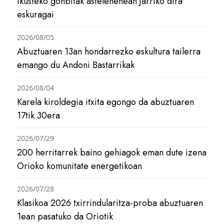
ikusteko gonbitak astelehenean jarriko dira
eskuragai
2026/08/05
Abuztuaren 13an hondarrezko eskultura tailerra
emango du Andoni Bastarrikak
2026/08/04
Karela kiroldegia itxita egongo da abuztuaren
17tik 30era
2026/07/29
200 herritarrek baino gehiagok eman dute izena
Orioko komunitate energetikoan
2026/07/28
Klasikoa 2026 txirrindularitza-proba abuztuaren
1ean pasatuko da Oriotik