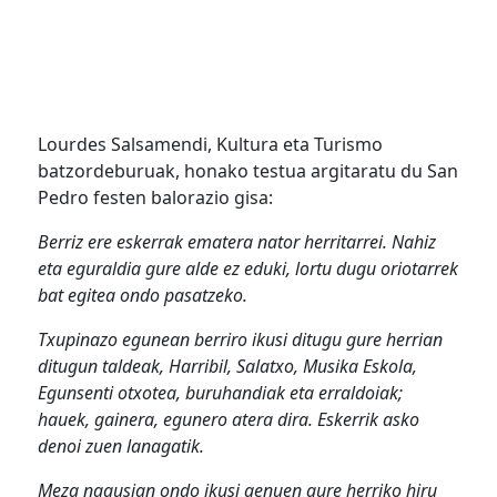
Lourdes Salsamendi, Kultura eta Turismo
batzordeburuak, honako testua argitaratu du San
Pedro festen balorazio gisa:
Berriz ere eskerrak ematera nator herritarrei. Nahiz
eta eguraldia gure alde ez eduki, lortu dugu oriotarrek
bat egitea ondo pasatzeko.
Txupinazo egunean berriro ikusi ditugu gure herrian
ditugun taldeak, Harribil, Salatxo, Musika Eskola,
Egunsenti otxotea, buruhandiak eta erraldoiak;
hauek, gainera, egunero atera dira. Eskerrik asko
denoi zuen lanagatik.
Meza nagusian ondo ikusi genuen gure herriko hiru