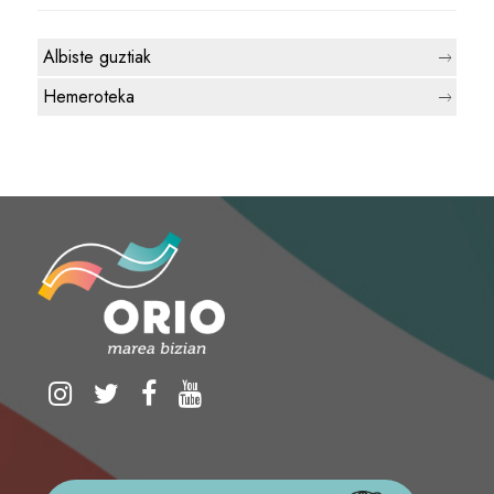
Albiste guztiak
Hemeroteka