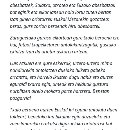
abesbatzek, Salatxo, otxotea eta Elizako abesbatzak
bat eginik eta elkar lanean nola lortu zuten bertan
izan ginen oriotarrek euskal Mezarekin gozatzea;
beraz, gure zorion beroenak hiru abesbatzei.
Zaraguetako guraso elkarteari gure txalo beroena ere
bai, futbol txapelketaren antolakuntzagatik; gustuko
ekintza izan da oriotar askoren artean.
Luis Azkueri ere gure eskerrak, urtero-urtero mimo
handiarekin antolatzen duelako hilketa gabeko
arrantza, eta horrela ikusten dugu nahiz eta aurten
eguraldi txarra egin, umeak eta helduak gustura
hurbiltzen direla moilara parte hartzera. Benetan
pozgarria!
Txalo beroena aurten Euskal Jai eguna antolatu duen
taldeari, benetako lan bikaina egin duzuelako eta
zuen lanarekin erakutsi diguzuelako oriotarrek bat