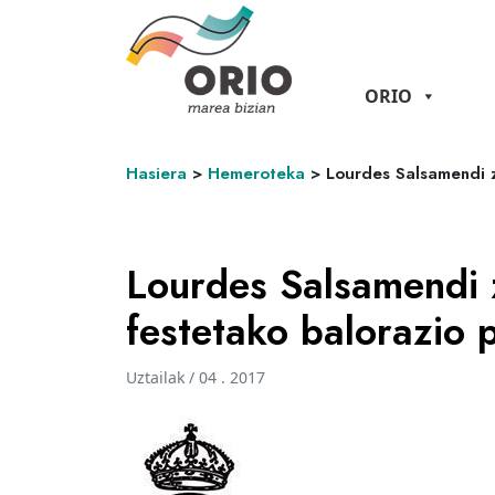
ORIO
Hasiera
>
Hemeroteka
>
Lourdes Salsamendi z
Lourdes Salsamendi 
festetako balorazio 
Uztailak / 04 . 2017