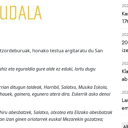
20
Ka
17
20
20
iz
atzordeburuak, honako testua argitaratu du San
20
ahiz eta eguraldia gure alde ez eduki, lortu dugu
Kl
ab
rian ditugun taldeak, Harribil, Salatxo, Musika Eskola,
20
hauek, gainera, egunero atera dira. Eskerrik asko denoi
La
em
iru abesbatzek, Salatxo, otxotea eta Elizako abesbatzak
rtan izan ginen oriotarrek euskal Mezarekin gozatzea;
Al