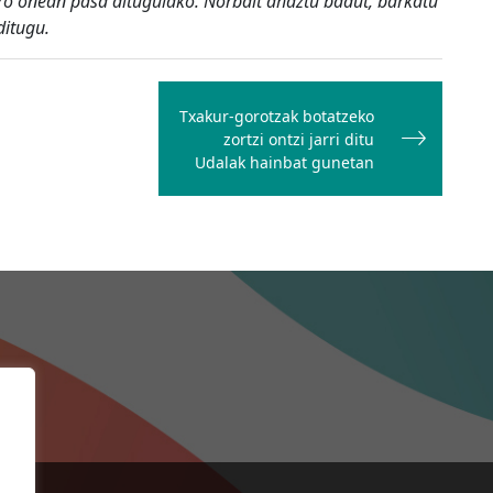
 giro onean pasa ditugulako. Norbait ahaztu badut, barkatu
ditugu.
Txakur-gorotzak botatzeko
zortzi ontzi jarri ditu
Udalak hainbat gunetan