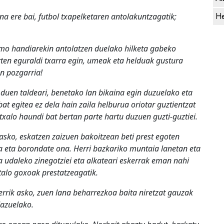
He
a ere bai, futbol txapelketaren antolakuntzagatik;
mimo handiarekin antolatzen duelako hilketa gabeko
rten eguraldi txarra egin, umeak eta helduak gustura
an pozgarria!
 duen taldeari, benetako lan bikaina egin duzuelako eta
at egitea ez dela hain zaila helburua oriotar guztientzat
xalo haundi bat bertan parte hartu duzuen guzti-guztiei.
asko, eskatzen zaizuen bakoitzean beti prest egoten
a eta borondate ona. Herri bazkariko muntaia lanetan eta
a udaleko zinegotziei eta alkateari eskerrak eman nahi
 talo goxoak prestatzeagatik.
errik asko, zuen lana beharrezkoa baita niretzat gauzak
dazuelako.