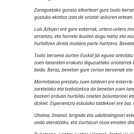
Zaraguetako guraso elkarteari gure txalo beroen
gustuko ekintza izan da oriotar askoren artean.
Luis Azkueri ere gure eskerrak, urtero-urtero 
arrantza, eta horrela ikusten dugu nahiz eta au
hurbiltzen direla moilara parte hartzera. Benet
Txalo beroena aurten Euskal Jai eguna antolatu
zuen lanarekin erakutsi diguzuelako oriotarrek b
bada. Beraz, benetan gure zorion beroenak eta t
Marmitakoa prestatu zuen taldeari ere eskerrik 
zaretelako eta txalotzekoa da benetan zuen lan
bazkari orduan hurbildu zineten boluntarioei et
dizkiet. Esperientzia eskolako taldekoei ere bai,
Uhaina, Imanol. brigada eta udaltzaingoari esk
ondo ateratzeko, eta ziurtasun osoa ematen di