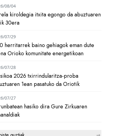
26/08/04
rela kiroldegia itxita egongo da abuztuaren
tik 30era
26/07/29
0 herritarrek baino gehiagok eman dute
ena Orioko komunitate energetikoan
26/07/28
asikoa 2026 txirrindularitza-proba
uztuaren 1ean pasatuko da Oriotik
26/07/27
runbatean hasiko dira Gure Zirkuaren
analdiak
biste guztiak