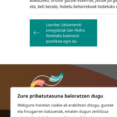
Bukatzeko, oriotar guztiei eskerrak, festak jai
eta, beti bezala, hobetu beharrekoak hobetuko 
Bidalketetan
Lourdes Salsamendi
zehar
zinegotziak San Pedro
nabigatu
festetako balorazio
positiboa egin du
Zure pribatutasuna baloratzen dugu
Webgune honetan cookie-ak erabiltzen ditugu, gureak
eta hirugarren batzuenak, ematen dugun zerbitzua