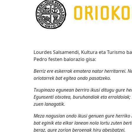
Lourdes Salsamendi, Kultura eta Turismo b
Pedro festen balorazio gisa:
Berriz ere eskerrak ematera nator herritarrei. N
oriotarrek bat egitea ondo pasatzeko.
Txupinazo egunean berriro ikusi ditugu gure her
Egunsenti otxotea, buruhandiak eta erraldoiak; 
zuen lanagatik.
Meza nagusian ondo ikusi genuen gure herriko h
bat eginik eta elkar lanean nola lortu zuten be
beraz, gure zorion beroenak hiru abesbatzei.