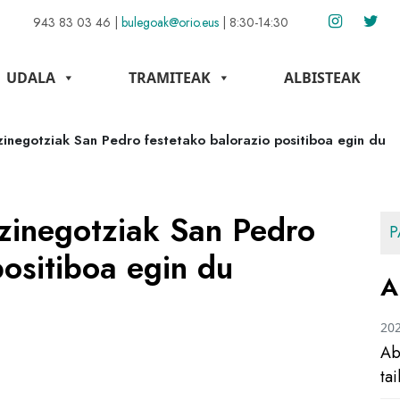
943 83 03 46
|
bulegoak@orio.eus
|
8:30-14:30
UDALA
TRAMITEAK
ALBISTEAK
inegotziak San Pedro festetako balorazio positiboa egin du
zinegotziak San Pedro
P
positiboa egin du
A
20
Ab
ta