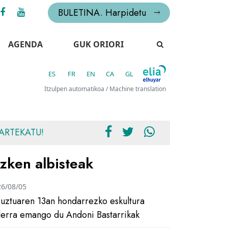
BULETINA. Harpidetu
AGENDA
GUK ORIORI
ES
FR
EN
CA
GL
Itzulpen automatikoa / Machine translation
ARTEKATU!
zken albisteak
26/08/05
uztuaren 13an hondarrezko eskultura
ilerra emango du Andoni Bastarrikak