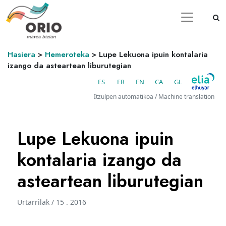
Hasiera
>
Hemeroteka
>
Lupe Lekuona ipuin kontalaria
izango da asteartean liburutegian
ES
FR
EN
CA
GL
Itzulpen automatikoa / Machine translation
Lupe Lekuona ipuin
kontalaria izango da
asteartean liburutegian
Urtarrilak / 15 . 2016