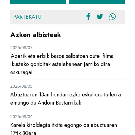
PARTEKATU!
Azken albisteak
2026/08/07
‘Azerik eta erbik basoa salbatzen dute’ filma
ikusteko gonbitak astelehenean jarriko dira
eskuragai
2026/08/05
Abuztuaren 13an hondarrezko eskultura tailerra
emango du Andoni Bastarrikak
2026/08/04
Karela kiroldegia itxita egongo da abuztuaren
17tik 30era