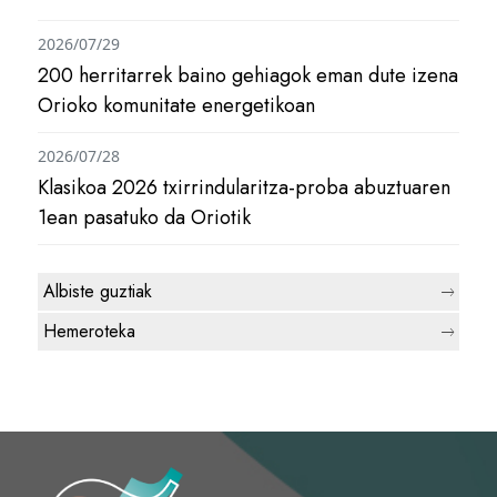
2026/07/29
200 herritarrek baino gehiagok eman dute izena
Orioko komunitate energetikoan
2026/07/28
Klasikoa 2026 txirrindularitza-proba abuztuaren
1ean pasatuko da Oriotik
Albiste guztiak
Hemeroteka