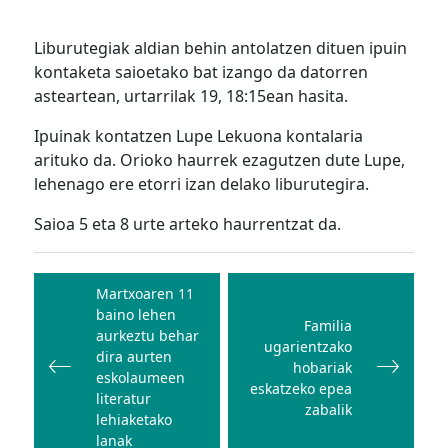
Liburutegiak aldian behin antolatzen dituen ipuin
kontaketa saioetako bat izango da datorren
asteartean, urtarrilak 19, 18:15ean hasita.
Ipuinak kontatzen Lupe Lekuona kontalaria
arituko da. Orioko haurrek ezagutzen dute Lupe,
lehenago ere etorri izan delako liburutegira.
Saioa 5 eta 8 urte arteko haurrentzat da.
Bidalketetan
zehar
Martxoaren 11
baino lehen
nabigatu
Familia
aurkeztu behar
ugarientzako
dira aurten
hobariak
eskolaumeen
eskatzeko epea
literatur
zabalik
lehiaketako
lanak