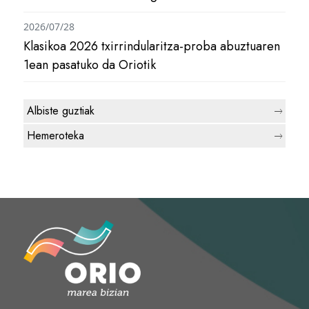
2026/07/28
Klasikoa 2026 txirrindularitza-proba abuztuaren
1ean pasatuko da Oriotik
Albiste guztiak
Hemeroteka