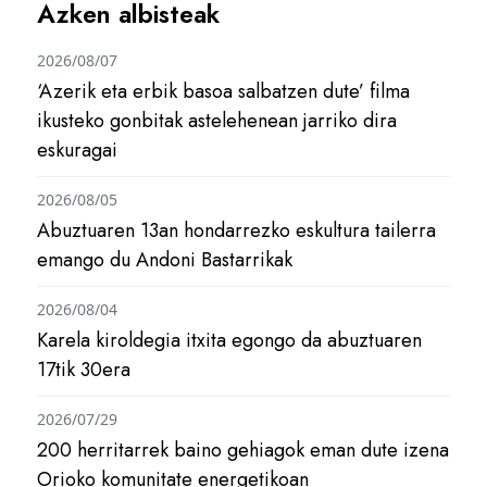
Azken albisteak
2026/08/07
‘Azerik eta erbik basoa salbatzen dute’ filma
ikusteko gonbitak astelehenean jarriko dira
eskuragai
2026/08/05
Abuztuaren 13an hondarrezko eskultura tailerra
emango du Andoni Bastarrikak
2026/08/04
Karela kiroldegia itxita egongo da abuztuaren
17tik 30era
2026/07/29
200 herritarrek baino gehiagok eman dute izena
Orioko komunitate energetikoan