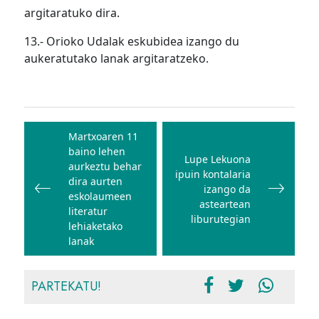
argitaratuko dira.
13.- Orioko Udalak eskubidea izango du
aukeratutako lanak argitaratzeko.
Bidalketetan
zehar
Martxoaren 11
baino lehen
nabigatu
Lupe Lekuona
aurkeztu behar
ipuin kontalaria
dira aurten
izango da
eskolaumeen
asteartean
literatur
liburutegian
lehiaketako
lanak
PARTEKATU!