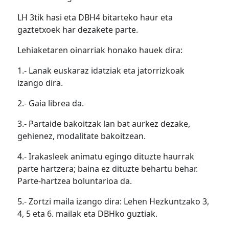
LH 3tik hasi eta DBH4 bitarteko haur eta
gaztetxoek har dezakete parte.
Lehiaketaren oinarriak honako hauek dira:
1.- Lanak euskaraz idatziak eta jatorrizkoak
izango dira.
2.- Gaia librea da.
3.- Partaide bakoitzak lan bat aurkez dezake,
gehienez, modalitate bakoitzean.
4.- Irakasleek animatu egingo dituzte haurrak
parte hartzera; baina ez dituzte behartu behar.
Parte-hartzea boluntarioa da.
5.- Zortzi maila izango dira: Lehen Hezkuntzako 3,
4, 5 eta 6. mailak eta DBHko guztiak.