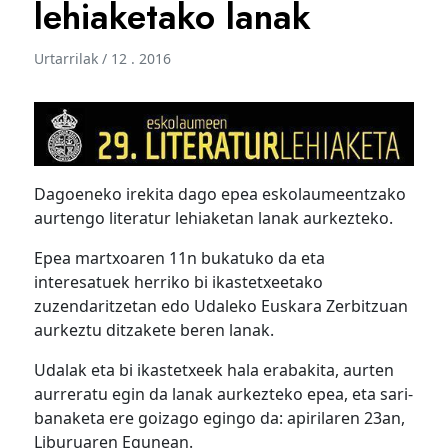
lehiaketako lanak
Urtarrilak / 12 . 2016
Dagoeneko irekita dago epea eskolaumeentzako
aurtengo literatur lehiaketan lanak aurkezteko.
Epea martxoaren 11n bukatuko da eta
interesatuek herriko bi ikastetxeetako
zuzendaritzetan edo Udaleko Euskara Zerbitzuan
aurkeztu ditzakete beren lanak.
Udalak eta bi ikastetxeek hala erabakita, aurten
aurreratu egin da lanak aurkezteko epea, eta sari-
banaketa ere goizago egingo da: apirilaren 23an,
Liburuaren Egunean.