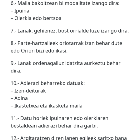
6.- Maila bakoitzean bi modalitate izango dira:
– Ipuina
– Olerkia edo bertsoa
7.- Lanak, gehienez, bost orrialde luze izango dira.
8.- Parte-hartzaileek oriotarrak izan behar dute
edo Orion bizi edo ikasi.
9.- Lanak ordenagailuz idatzita aurkeztu behar
dira.
10.- Adierazi beharreko datuak:
– Izen-deiturak
– Adina
– Ikastetxea eta ikasketa maila
11.- Datu horiek ipuinaren edo olerkiaren
bestaldean adierazi behar dira garbi.
12.- Argitaratzen diren lanen egileek saritxo bana