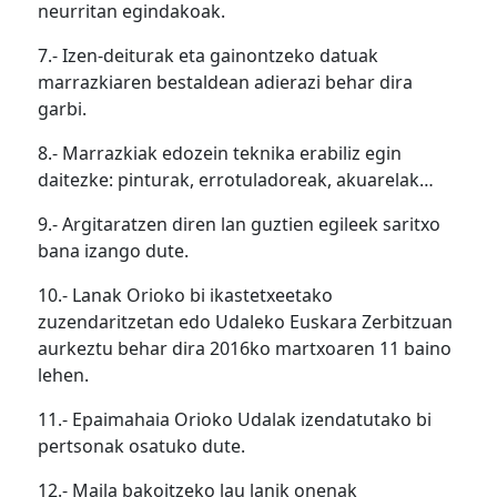
neurritan egindakoak.
7.- Izen-deiturak eta gainontzeko datuak
marrazkiaren bestaldean adierazi behar dira
garbi.
8.- Marrazkiak edozein teknika erabiliz egin
daitezke: pinturak, errotuladoreak, akuarelak…
9.- Argitaratzen diren lan guztien egileek saritxo
bana izango dute.
10.- Lanak Orioko bi ikastetxeetako
zuzendaritzetan edo Udaleko Euskara Zerbitzuan
aurkeztu behar dira 2016ko martxoaren 11 baino
lehen.
11.- Epaimahaia Orioko Udalak izendatutako bi
pertsonak osatuko dute.
12.- Maila bakoitzeko lau lanik onenak