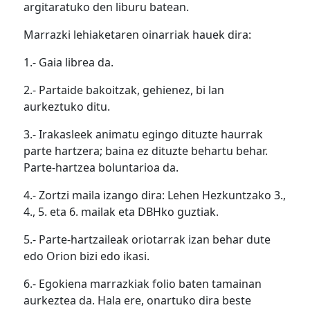
argitaratuko den liburu batean.
Marrazki lehiaketaren oinarriak hauek dira:
1.- Gaia librea da.
2.- Partaide bakoitzak, gehienez, bi lan
aurkeztuko ditu.
3.- Irakasleek animatu egingo dituzte haurrak
parte hartzera; baina ez dituzte behartu behar.
Parte-hartzea boluntarioa da.
4.- Zortzi maila izango dira: Lehen Hezkuntzako 3.,
4., 5. eta 6. mailak eta DBHko guztiak.
5.- Parte-hartzaileak oriotarrak izan behar dute
edo Orion bizi edo ikasi.
6.- Egokiena marrazkiak folio baten tamainan
aurkeztea da. Hala ere, onartuko dira beste