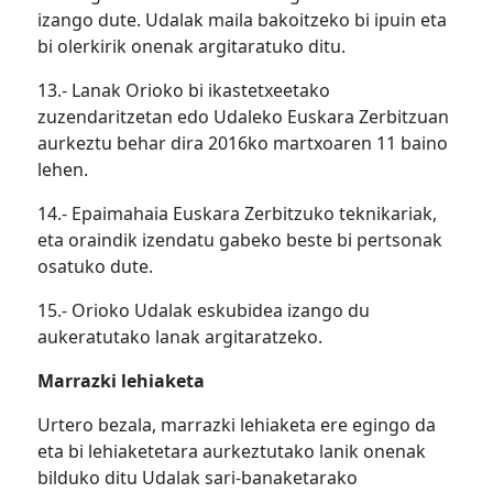
izango dute. Udalak maila bakoitzeko bi ipuin eta
bi olerkirik onenak argitaratuko ditu.
13.- Lanak Orioko bi ikastetxeetako
zuzendaritzetan edo Udaleko Euskara Zerbitzuan
aurkeztu behar dira 2016ko martxoaren 11 baino
lehen.
14.- Epaimahaia Euskara Zerbitzuko teknikariak,
eta oraindik izendatu gabeko beste bi pertsonak
osatuko dute.
15.- Orioko Udalak eskubidea izango du
aukeratutako lanak argitaratzeko.
Marrazki lehiaketa
Urtero bezala, marrazki lehiaketa ere egingo da
eta bi lehiaketetara aurkeztutako lanik onenak
bilduko ditu Udalak sari-banaketarako