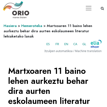
Hasiera
>
Hemeroteka
>
Martxoaren 11 baino lehen
aurkeztu behar dira aurten eskolaumeen literatur
lehiaketako lanak
ES
FR
EN
CA
GL
Itzulpen automatikoa / Machine translation
Martxoaren 11 baino
lehen aurkeztu behar
dira aurten
eskolaumeen literatur