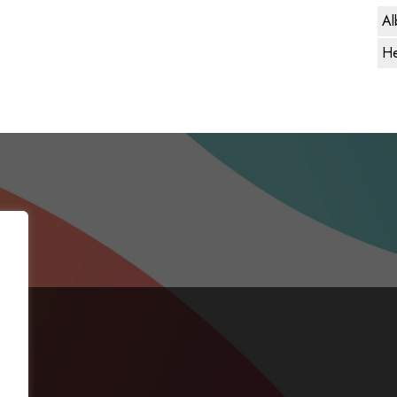
Al
He