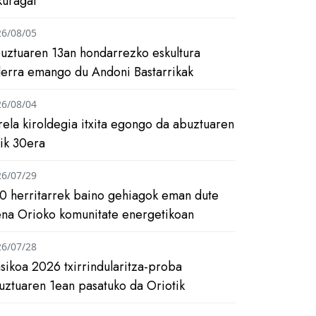
kuragai
26/08/05
uztuaren 13an hondarrezko eskultura
ilerra emango du Andoni Bastarrikak
26/08/04
rela kiroldegia itxita egongo da abuztuaren
tik 30era
26/07/29
0 herritarrek baino gehiagok eman dute
ena Orioko komunitate energetikoan
26/07/28
asikoa 2026 txirrindularitza-proba
uztuaren 1ean pasatuko da Oriotik