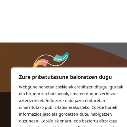
Zure pribatutasuna baloratzen dugu
Webgune honetan cookie-ak erabiltzen ditugu, gureak
eta hirugarren batzuenak, ematen dugun zerbitzua
aztertzeko eta/edo zure nabigazio-ohituretan
ORIOKO UDALA
oinarritutako publizitatea erakusteko. Cookie horiek
Herriko plaza,1
informazioa jaso eta gordetzen dute, nabigatzen
20810 Orio (Gipuzkoa)
duzunean. Cookie-ak onartu edo baztertu ditzakezu
T. 943 83 03 46