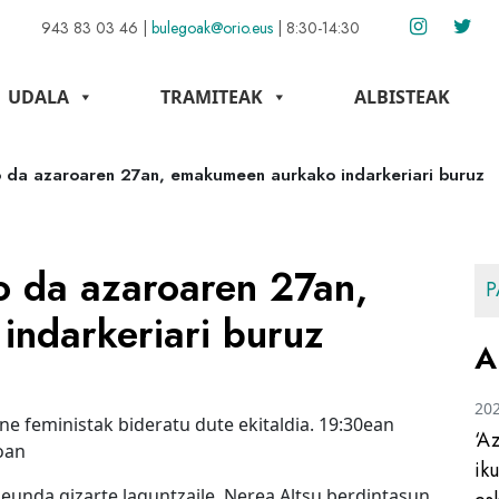
943 83 03 46
|
bulegoak@orio.eus
|
8:30-14:30
UDALA
TRAMITEAK
ALBISTEAK
o da azaroaren 27an, emakumeen aurkako indarkeriari buruz
o da azaroaren 27an,
P
ndarkeriari buruz
A
20
ne feministak bideratu dute ekitaldia. 19:30ean
‘A
oan
ik
eunda gizarte laguntzaile, Nerea Altsu berdintasun