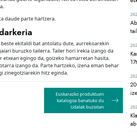
es
a.
20
ta daude parte hartzera.
Ab
darkeria
ta
este ekitaldi bat antolatu dute, aurrekoarekin
20
ari buruzko tailerra. Tailer hori irekia izango da
Ka
ur etxean egingo da, goizeko hamarretan hasita.
17
iotarra izango da. Parte hartzeko, izena eman behar
gi zinegotziarekin hitz eginda.
20
20
iz
Euskarazko produktuen
katalogoa banatuko du
Udalak buzoitan
20
Kl
ab