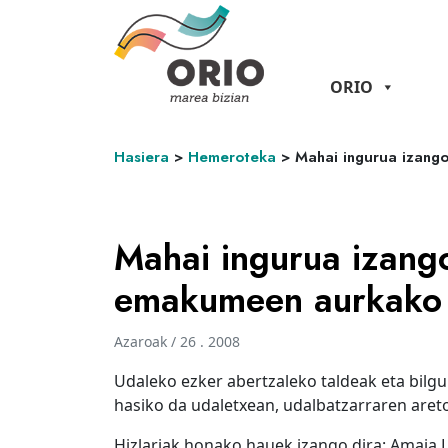
ORIO
Hasiera
>
Hemeroteka
>
Mahai ingurua izang
Mahai ingurua izang
emakumeen aurkako i
Azaroak / 26 . 2008
Udaleko ezker abertzaleko taldeak eta bilgu
hasiko da udaletxean, udalbatzarraren aret
Hizlariak honako hauek izango dira: Amaia L