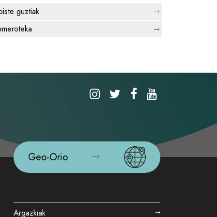
biste guztiak
meroteka
Geo-Orio
Argazkiak