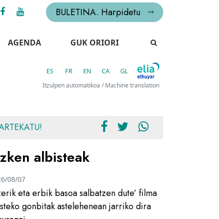
BULETINA. Harpidetu
AGENDA
GUK ORIORI
ES
FR
EN
CA
GL
Itzulpen automatikoa / Machine translation
ARTEKATU!
zken albisteak
26/08/07
zerik eta erbik basoa salbatzen dute’ filma
usteko gonbitak astelehenean jarriko dira