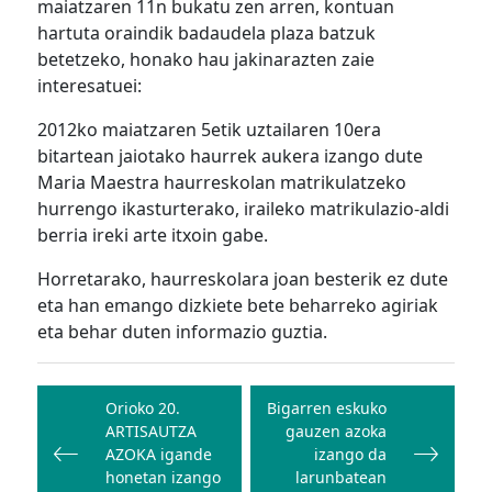
maiatzaren 11n bukatu zen arren, kontuan
hartuta oraindik badaudela plaza batzuk
betetzeko, honako hau jakinarazten zaie
interesatuei:
2012ko maiatzaren 5etik uztailaren 10era
bitartean jaiotako haurrek aukera izango dute
Maria Maestra haurreskolan matrikulatzeko
hurrengo ikasturterako, iraileko matrikulazio-aldi
berria ireki arte itxoin gabe.
Horretarako, haurreskolara joan besterik ez dute
eta han emango dizkiete bete beharreko agiriak
eta behar duten informazio guztia.
Bidalketetan
zehar
Orioko 20.
Bigarren eskuko
ARTISAUTZA
gauzen azoka
nabigatu
AZOKA igande
izango da
honetan izango
larunbatean