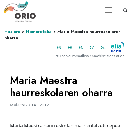
Hasiera
>
Hemeroteka
>
Maria Maestra haurreskolaren
oharra
ES
FR
EN
CA
GL
Itzulpen automatikoa / Machine translation
Maria Maestra
haurreskolaren oharra
Maiatzak / 14 . 2012
Maria Maestra haurreskolan matrikulatzeko epea