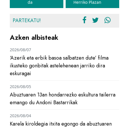
da
Herriko Plazan
PARTEKATU!
Azken albisteak
2026/08/07
‘Azerik eta erbik basoa salbatzen dute’ filma
ikusteko gonbitak astelehenean jarriko dira
eskuragai
2026/08/05
Abuztuaren 13an hondarrezko eskultura tailerra
emango du Andoni Bastarrikak
2026/08/04
Karela kiroldegia itxita egongo da abuztuaren