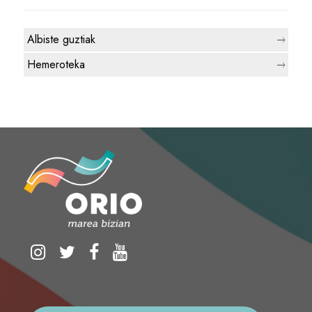
Albiste guztiak
Hemeroteka