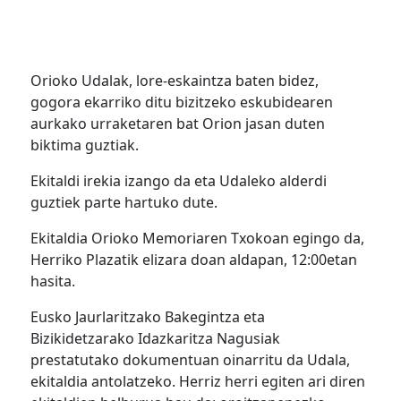
Orioko Udalak, lore-eskaintza baten bidez,
gogora ekarriko ditu bizitzeko eskubidearen
aurkako urraketaren bat Orion jasan duten
biktima guztiak.
Ekitaldi irekia izango da eta Udaleko alderdi
guztiek parte hartuko dute.
Ekitaldia Orioko Memoriaren Txokoan egingo da,
Herriko Plazatik elizara doan aldapan, 12:00etan
hasita.
Eusko Jaurlaritzako Bakegintza eta
Bizikidetzarako Idazkaritza Nagusiak
prestatutako dokumentuan oinarritu da Udala,
ekitaldia antolatzeko. Herriz herri egiten ari diren