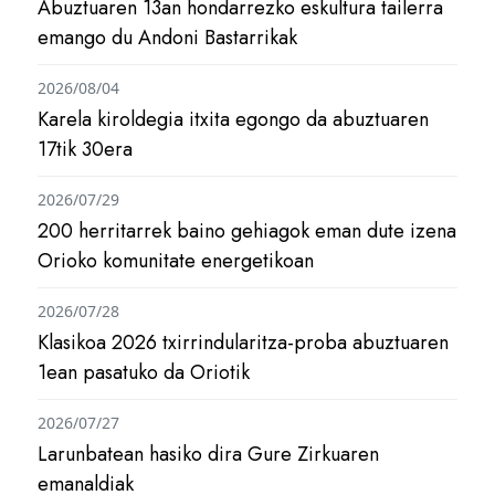
Abuztuaren 13an hondarrezko eskultura tailerra
emango du Andoni Bastarrikak
2026/08/04
Karela kiroldegia itxita egongo da abuztuaren
17tik 30era
2026/07/29
200 herritarrek baino gehiagok eman dute izena
Orioko komunitate energetikoan
2026/07/28
Klasikoa 2026 txirrindularitza-proba abuztuaren
1ean pasatuko da Oriotik
2026/07/27
Larunbatean hasiko dira Gure Zirkuaren
emanaldiak