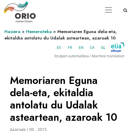
Hasiera
>
Hemeroteka
>
Memoriaren Eguna dela-eta,
ekitaldia antolatu du Udalak asteartean, azaroak 10
ES
FR
EN
CA
GL
Itzulpen automatikoa / Machine translation
Memoriaren Eguna
dela-eta, ekitaldia
antolatu du Udalak
asteartean, azaroak 10
Azaroak / 09 . 2015