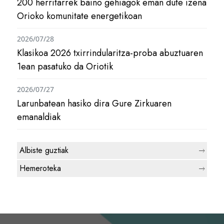
200 herritarrek baino gehiagok eman dute izena
Orioko komunitate energetikoan
2026/07/28
Klasikoa 2026 txirrindularitza-proba abuztuaren
1ean pasatuko da Oriotik
2026/07/27
Larunbatean hasiko dira Gure Zirkuaren
emanaldiak
Albiste guztiak
Hemeroteka