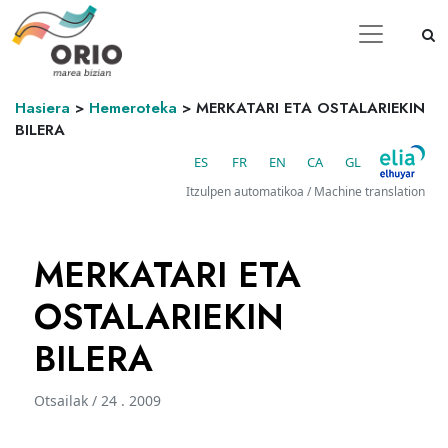
Hasiera
>
Hemeroteka
>
MERKATARI ETA OSTALARIEKIN
BILERA
ES
FR
EN
CA
GL
Itzulpen automatikoa / Machine translation
MERKATARI ETA
OSTALARIEKIN
BILERA
Otsailak / 24 . 2009