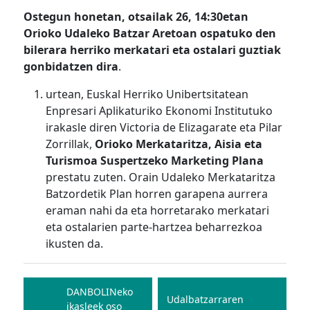
Ostegun honetan, otsailak 26, 14:30etan
Orioko Udaleko Batzar Aretoan ospatuko den
bilerara herriko merkatari eta ostalari guztiak
gonbidatzen dira
.
urtean, Euskal Herriko Unibertsitatean
Enpresari Aplikaturiko Ekonomi Institutuko
irakasle diren Victoria de Elizagarate eta Pilar
Zorrillak,
Orioko Merkataritza, Aisia eta
Turismoa Suspertzeko Marketing Plana
prestatu zuten. Orain Udaleko Merkataritza
Batzordetik Plan horren garapena aurrera
eraman nahi da eta horretarako merkatari
eta ostalarien parte-hartzea beharrezkoa
ikusten da.
Bidalketetan
zehar
DANBOLINeko
Udalbatzarraren
ikasleek oso