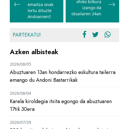
nabigatu
ohiko bilkura
emaitza onak
izango da
lortu dituzte
otsailaren 24an
Andoainen!!
PARTEKATU!
Azken albisteak
2026/08/05
Abuztuaren 13an hondarrezko eskultura tailerra
emango du Andoni Bastarrikak
2026/08/04
Karela kiroldegia itxita egongo da abuztuaren
17tik 30era
2026/07/29