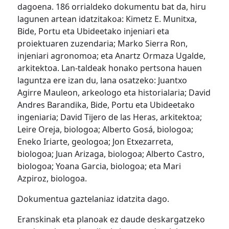
dagoena. 186 orrialdeko dokumentu bat da, hiru
lagunen artean idatzitakoa: Kimetz E. Munitxa,
Bide, Portu eta Ubideetako injeniari eta
proiektuaren zuzendaria; Marko Sierra Ron,
injeniari agronomoa; eta Anartz Ormaza Ugalde,
arkitektoa. Lan-taldeak honako pertsona hauen
laguntza ere izan du, lana osatzeko: Juantxo
Agirre Mauleon, arkeologo eta historialaria; David
Andres Barandika, Bide, Portu eta Ubideetako
ingeniaria; David Tijero de las Heras, arkitektoa;
Leire Oreja, biologoa; Alberto Gosá, biologoa;
Eneko Iriarte, geologoa; Jon Etxezarreta,
biologoa; Juan Arizaga, biologoa; Alberto Castro,
biologoa; Yoana Garcia, biologoa; eta Mari
Azpiroz, biologoa.
Dokumentua gaztelaniaz idatzita dago.
Eranskinak eta planoak ez daude deskargatzeko