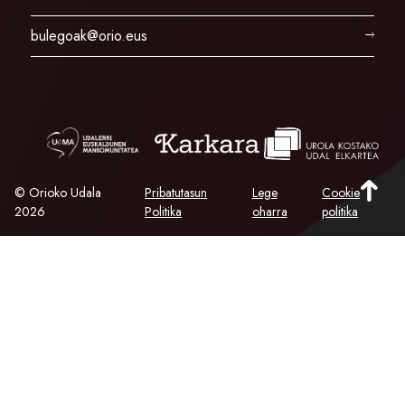
bulegoak@orio.eus
© Orioko Udala
Pribatutasun
Lege
Cookie
2026
Politika
oharra
politika