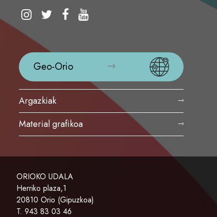
Geo-Orio
Argazkiak
Material grafikoa
ORIOKO UDALA
Herriko plaza,1
20810 Orio (Gipuzkoa)
T. 943 83 03 46