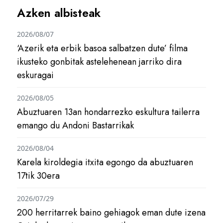
Azken albisteak
2026/08/07
‘Azerik eta erbik basoa salbatzen dute’ filma
ikusteko gonbitak astelehenean jarriko dira
eskuragai
2026/08/05
Abuztuaren 13an hondarrezko eskultura tailerra
emango du Andoni Bastarrikak
2026/08/04
Karela kiroldegia itxita egongo da abuztuaren
17tik 30era
2026/07/29
200 herritarrek baino gehiagok eman dute izena