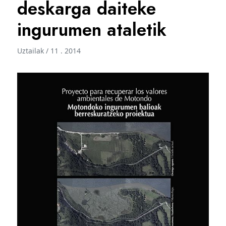
deskarga daiteke
ingurumen ataletik
Uztailak / 11 . 2014