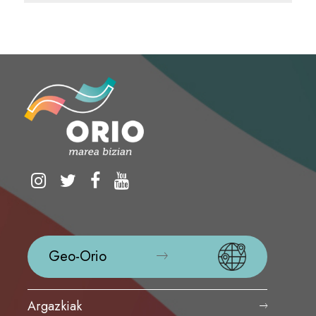
Geo-Orio
Argazkiak