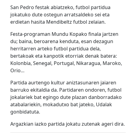
San Pedro festak abiatzeko, futbol partidua
jokatuko dute ostegun arratsaldeko sei eta
erdietan hasita Mendibeltz futbol zelaian.
Festa-programan Mundu Kopako finala jartzen
du; baina, beroarena kenduta, esan dezagun
herritarren arteko futbol partidua dela,
bertakoak eta kanpotik etorriak denak batera:
Kolonbia, Senegal, Portugal, Nikaragua, Maroko,
Orio…
Partida aurtengo kultur aniztasunaren jaiaren
barruko ekitaldia da. Partidaren ondoren, futbol
jokalariek bat egingo dute plazan danborradako
atabalariekin, mokadutxo bat jateko, Udalak
gonbidatuta.
Argazkian iazko partida jokatu zutenak ageri dira.