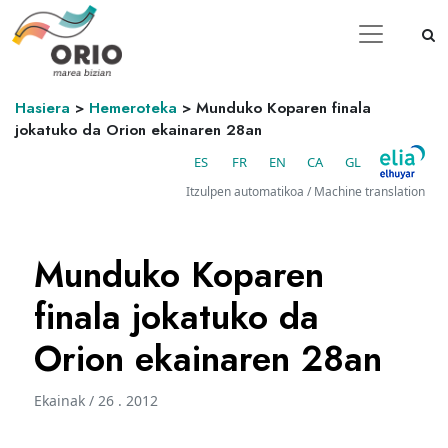
Hasiera
>
Hemeroteka
>
Munduko Koparen finala
jokatuko da Orion ekainaren 28an
ES
FR
EN
CA
GL
Itzulpen automatikoa / Machine translation
Munduko Koparen
finala jokatuko da
Orion ekainaren 28an
Ekainak / 26 . 2012