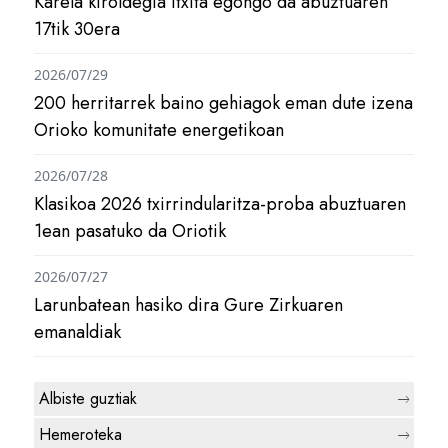
Karela kiroldegia itxita egongo da abuztuaren
17tik 30era
2026/07/29
200 herritarrek baino gehiagok eman dute izena
Orioko komunitate energetikoan
2026/07/28
Klasikoa 2026 txirrindularitza-proba abuztuaren
1ean pasatuko da Oriotik
2026/07/27
Larunbatean hasiko dira Gure Zirkuaren
emanaldiak
Albiste guztiak
Hemeroteka