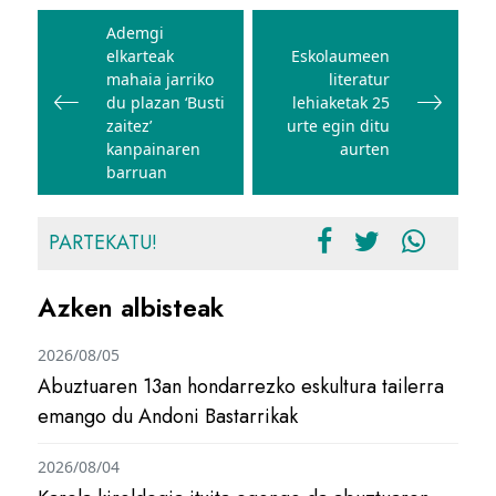
Bidalketetan
zehar
Ademgi
elkarteak
Eskolaumeen
nabigatu
mahaia jarriko
literatur
du plazan ‘Busti
lehiaketak 25
zaitez’
urte egin ditu
kanpainaren
aurten
barruan
PARTEKATU!
Azken albisteak
2026/08/05
Abuztuaren 13an hondarrezko eskultura tailerra
emango du Andoni Bastarrikak
2026/08/04