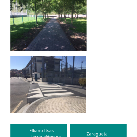
Bidalketetan
zehar
Elkano Itsas
Zaragueta
Herria ekimena