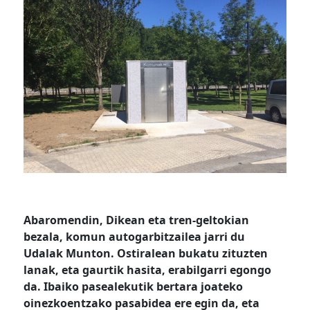
Abaromendin, Dikean eta tren-geltokian
bezala, komun autogarbitzailea jarri du
Udalak Munton. Ostiralean bukatu zituzten
lanak, eta gaurtik hasita, erabilgarri egongo
da. Ibaiko pasealekutik bertara joateko
oinezkoentzako pasabidea ere egin da, eta