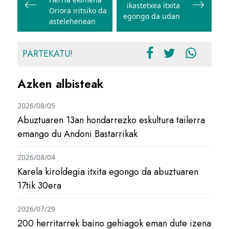
nabigatu
ikastetxea itxita
Oriora iritsiko da
egongo da udan
astelehenean
PARTEKATU!
Azken albisteak
2026/08/05
Abuztuaren 13an hondarrezko eskultura tailerra
emango du Andoni Bastarrikak
2026/08/04
Karela kiroldegia itxita egongo da abuztuaren
17tik 30era
2026/07/29
200 herritarrek baino gehiagok eman dute izena