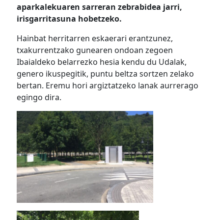
aparkalekuaren sarreran zebrabidea jarri,
irisgarritasuna hobetzeko.
Hainbat herritarren eskaerari erantzunez,
txakurrentzako gunearen ondoan zegoen
Ibaialdeko belarrezko hesia kendu du Udalak,
genero ikuspegitik, puntu beltza sortzen zelako
bertan. Eremu hori argiztatzeko lanak aurrerago
egingo dira.