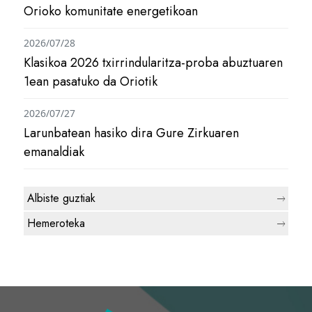
Orioko komunitate energetikoan
2026/07/28
Klasikoa 2026 txirrindularitza-proba abuztuaren
1ean pasatuko da Oriotik
2026/07/27
Larunbatean hasiko dira Gure Zirkuaren
emanaldiak
Albiste guztiak
Hemeroteka