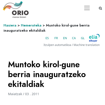
Hasiera
>
Hemeroteka
>
Muntoko kirol-gune berria
inauguratzeko ekitaldiak
ES
FR
EN
CA
GL
Itzulpen automatikoa / Machine translation
Muntoko kirol-gune
berria inauguratzeko
ekitaldiak
Maiatzak / 03 . 2011