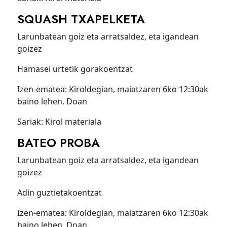
SQUASH TXAPELKETA
Larunbatean goiz eta arratsaldez, eta igandean
goizez
Hamasei urtetik gorakoentzat
Izen-ematea: Kiroldegian, maiatzaren 6ko 12:30ak
baino lehen. Doan
Sariak: Kirol materiala
BATEO PROBA
Larunbatean goiz eta arratsaldez, eta igandean
goizez
Adin guztietakoentzat
Izen-ematea: Kiroldegian, maiatzaren 6ko 12:30ak
baino lehen. Doan