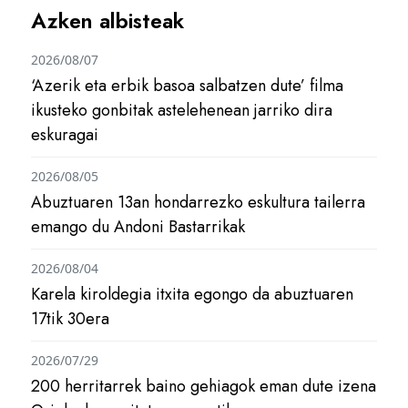
Azken albisteak
2026/08/07
‘Azerik eta erbik basoa salbatzen dute’ filma
ikusteko gonbitak astelehenean jarriko dira
eskuragai
2026/08/05
Abuztuaren 13an hondarrezko eskultura tailerra
emango du Andoni Bastarrikak
2026/08/04
Karela kiroldegia itxita egongo da abuztuaren
17tik 30era
2026/07/29
200 herritarrek baino gehiagok eman dute izena