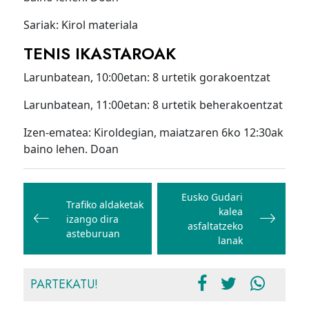
Sariak: Kirol materiala
TENIS IKASTAROAK
Larunbatean, 10:00etan: 8 urtetik gorakoentzat
Larunbatean, 11:00etan: 8 urtetik beherakoentzat
Izen-ematea: Kiroldegian, maiatzaren 6ko 12:30ak
baino lehen. Doan
Bidalketetan
zehar
Eusko Gudari
Trafiko aldaketak
kalea
nabigatu
izango dira
asfaltatzeko
asteburuan
lanak
PARTEKATU!