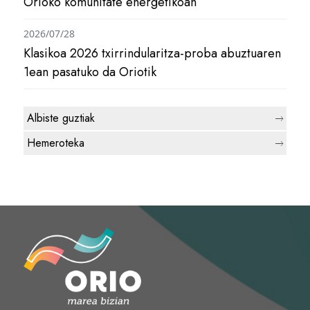
Orioko komunitate energetikoan
2026/07/28
Klasikoa 2026 txirrindularitza-proba abuztuaren
1ean pasatuko da Oriotik
Albiste guztiak
Hemeroteka