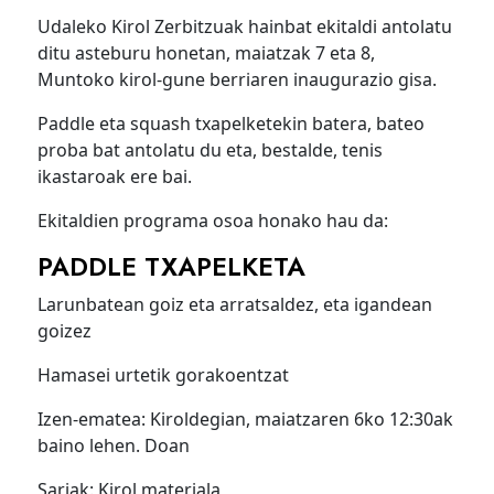
Udaleko Kirol Zerbitzuak hainbat ekitaldi antolatu
ditu asteburu honetan, maiatzak 7 eta 8,
Muntoko kirol-gune berriaren inaugurazio gisa.
Paddle eta squash txapelketekin batera, bateo
proba bat antolatu du eta, bestalde, tenis
ikastaroak ere bai.
Ekitaldien programa osoa honako hau da:
PADDLE TXAPELKETA
Larunbatean goiz eta arratsaldez, eta igandean
goizez
Hamasei urtetik gorakoentzat
Izen-ematea: Kiroldegian, maiatzaren 6ko 12:30ak
baino lehen. Doan
Sariak: Kirol materiala