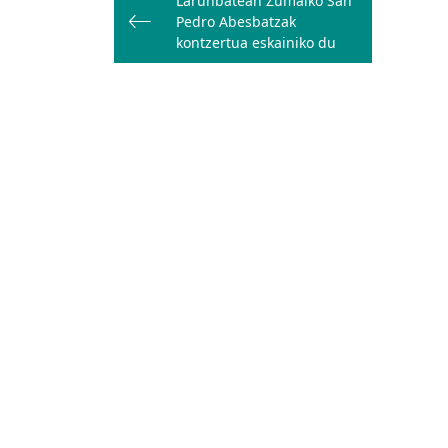
Larunbatean Zumaiko San
zehar
Pedro Abesbatzak
nabigatu
kontzertua eskainiko du