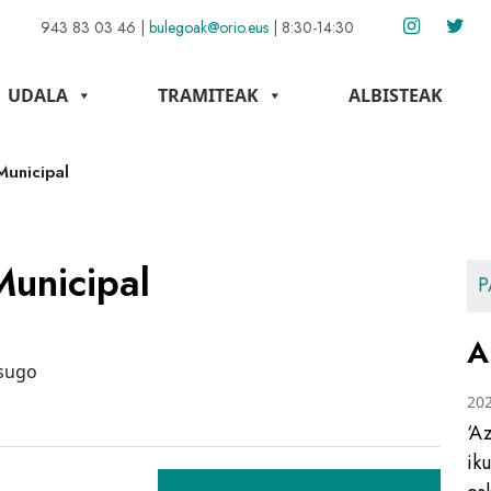
943 83 03 46
|
bulegoak@orio.eus
|
8:30-14:30
UDALA
TRAMITEAK
ALBISTEAK
Municipal
Municipal
P
A
esugo
20
‘A
ik