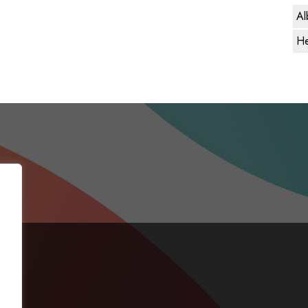
Al
He