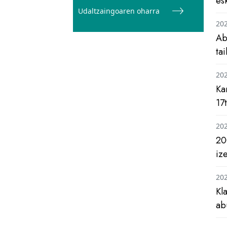
es
Udaltzaingoaren oharra
20
Ab
ta
20
Ka
17
20
20
iz
20
Kl
ab