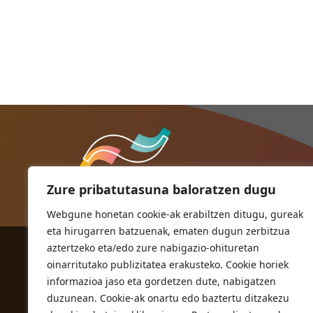
Zure pribatutasuna baloratzen dugu
Webgune honetan cookie-ak erabiltzen ditugu, gureak
eta hirugarren batzuenak, ematen dugun zerbitzua
aztertzeko eta/edo zure nabigazio-ohituretan
ORIOKO UDALA
oinarritutako publizitatea erakusteko. Cookie horiek
Herriko plaza,1
informazioa jaso eta gordetzen dute, nabigatzen
20810 Orio (Gipuzkoa)
duzunean. Cookie-ak onartu edo baztertu ditzakezu
T. 943 83 03 46