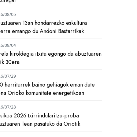
kuragai
26/08/05
uztuaren 13an hondarrezko eskultura
ilerra emango du Andoni Bastarrikak
26/08/04
rela kiroldegia itxita egongo da abuztuaren
tik 30era
26/07/29
0 herritarrek baino gehiagok eman dute
ena Orioko komunitate energetikoan
26/07/28
asikoa 2026 txirrindularitza-proba
uztuaren 1ean pasatuko da Oriotik