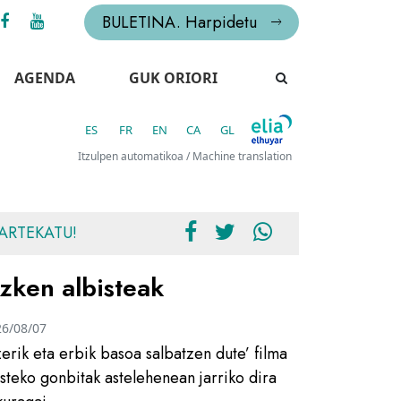
BULETINA. Harpidetu
AGENDA
GUK ORIORI
ES
FR
EN
CA
GL
Itzulpen automatikoa / Machine translation
ARTEKATU!
zken albisteak
26/08/07
zerik eta erbik basoa salbatzen dute’ filma
usteko gonbitak astelehenean jarriko dira