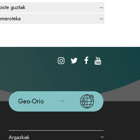
biste guztiak
meroteka
Geo-Orio
Argazkiak