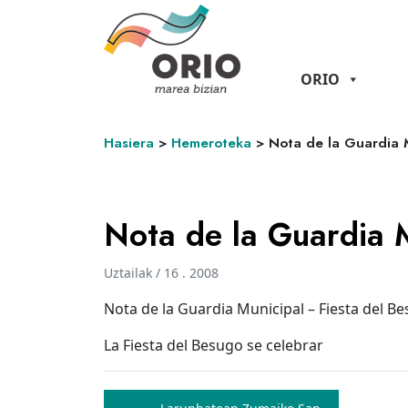
ORIO
Hasiera
>
Hemeroteka
>
Nota de la Guardia 
Nota de la Guardia 
Uztailak / 16 . 2008
Nota de la Guardia Municipal – Fiesta del B
La Fiesta del Besugo se celebrar
Bidalketetan