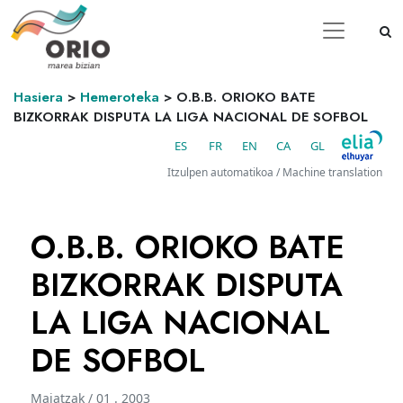
Hasiera
>
Hemeroteka
>
O.B.B. ORIOKO BATE
BIZKORRAK DISPUTA LA LIGA NACIONAL DE SOFBOL
ES
FR
EN
CA
GL
Itzulpen automatikoa / Machine translation
O.B.B. ORIOKO BATE
BIZKORRAK DISPUTA
LA LIGA NACIONAL
DE SOFBOL
Maiatzak / 01 . 2003