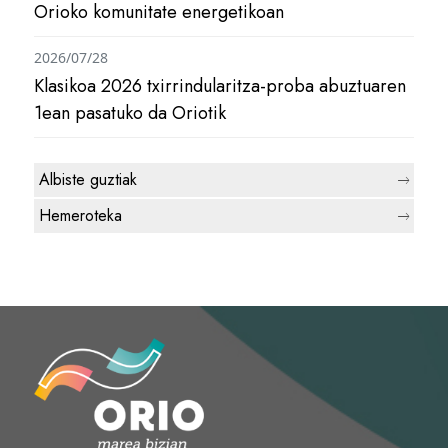
Orioko komunitate energetikoan
2026/07/28
Klasikoa 2026 txirrindularitza-proba abuztuaren
1ean pasatuko da Oriotik
Albiste guztiak
Hemeroteka