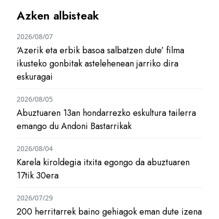
Azken albisteak
2026/08/07
‘Azerik eta erbik basoa salbatzen dute’ filma
ikusteko gonbitak astelehenean jarriko dira
eskuragai
2026/08/05
Abuztuaren 13an hondarrezko eskultura tailerra
emango du Andoni Bastarrikak
2026/08/04
Karela kiroldegia itxita egongo da abuztuaren
17tik 30era
2026/07/29
200 herritarrek baino gehiagok eman dute izena