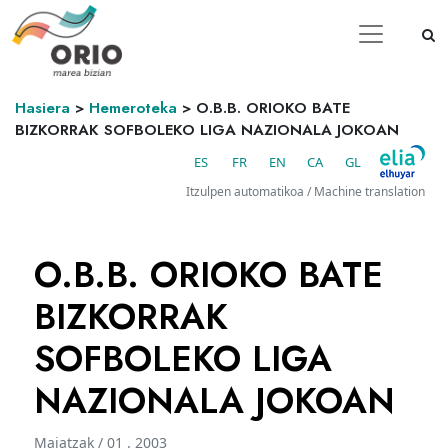
Hasiera
>
Hemeroteka
>
O.B.B. ORIOKO BATE
BIZKORRAK SOFBOLEKO LIGA NAZIONALA JOKOAN
ES
FR
EN
CA
GL
Itzulpen automatikoa / Machine translation
O.B.B. ORIOKO BATE
BIZKORRAK
SOFBOLEKO LIGA
NAZIONALA JOKOAN
Maiatzak / 01 . 2003