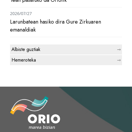
1ean pasatuko da Oriotik
2026/07/27
Larunbatean hasiko dira Gure Zirkuaren
emanaldiak
Albiste guztiak
Hemeroteka