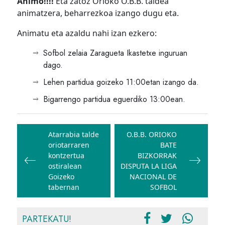
Animo!!!!
Eta zatoz Orioko O.B.B. taldea
animatzera, beharrezkoa izango dugu eta.
Animatu eta azaldu nahi izan ezkero:
Sofbol zelaia Zaragueta Ikastetxe inguruan
dago.
Lehen partidua goizeko 11:00etan izango da.
Bigarrengo partidua eguerdiko 13:00ean.
Bidalketetan
zehar
Atarrabia talde
O.B.B. ORIOKO
oriotarraren
BATE
nabigatu
kontzertua
BIZKORRAK
ostiralean
DISPUTA LA LIGA
Goizeko
NACIONAL DE
tabernan
SOFBOL
PARTEKATU!