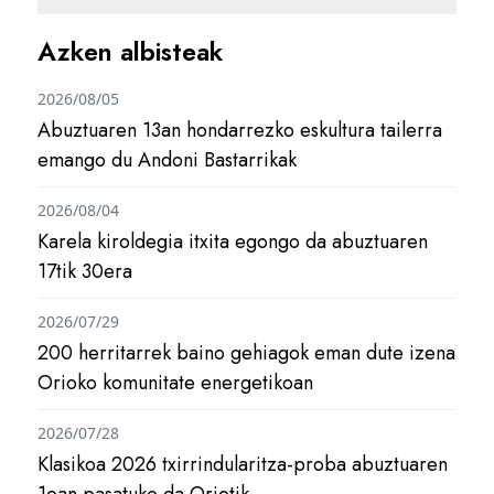
Azken albisteak
2026/08/05
Abuztuaren 13an hondarrezko eskultura tailerra
emango du Andoni Bastarrikak
2026/08/04
Karela kiroldegia itxita egongo da abuztuaren
17tik 30era
2026/07/29
200 herritarrek baino gehiagok eman dute izena
Orioko komunitate energetikoan
2026/07/28
Klasikoa 2026 txirrindularitza-proba abuztuaren