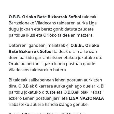
O.B.B. Orioko Bate Bizkorrak Sofbol
taldeak
Bartzelonako Viladecans taldearen aurka Liga
dugu jokoan eta beraz gonbidatuta zaudete
partidua ikusi eta Orioko taldea animatzera.
Datorren igandean, maiatzak 4,
O.B.B., Orioko
Bate Bizkorrak Sofbol
taldeak orain arte izan
duen partidu garrantzitsuenetakoa jokatuko du.
Oraintxe bertan Ligako lehen postuan gaude
Viladecans taldearekin batera.
Bi taldeak sailkapenean lehen postuan aurkitzen
dira, O.B.B.ek 6 karrera aurka gehiago duelarik. Bi
partidu jokatuko dituzte eta O.B.B.ek biak irabazi
ezkero Lehen postuan jarri eta
LIGA NAZIONALA
irabazteko aukera handia izango genuke.