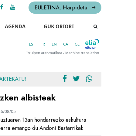
BULETINA. Harpidetu
AGENDA
GUK ORIORI
ES
FR
EN
CA
GL
Itzulpen automatikoa / Machine translation
ARTEKATU!
zken albisteak
26/08/05
uztuaren 13an hondarrezko eskultura
ilerra emango du Andoni Bastarrikak