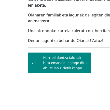
lehiaketa.
Oianaren familiak eta lagunek dei egiten die
animatzera.
Udalak ondoko kartela kaleratu du, herritar
Denon laguntza behar du Oianak! Zatoz!
Bidalketetan
Harribil dantza taldeak
zehar
hiru emanaldi egingo ditu
nabigatu
abuztuan Oriotik kanpo