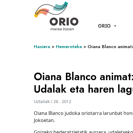
ORIO
Hasiera
>
Hemeroteka
>
Oiana Blanco animatz
Oiana Blanco animat
Udalak eta haren lag
Uztailak / 26 . 2012
Oiana Blanco judoka oriotarra larunbat hone
Jokoetan.
Goizeko bederatzietatik aurrera, udaletxek