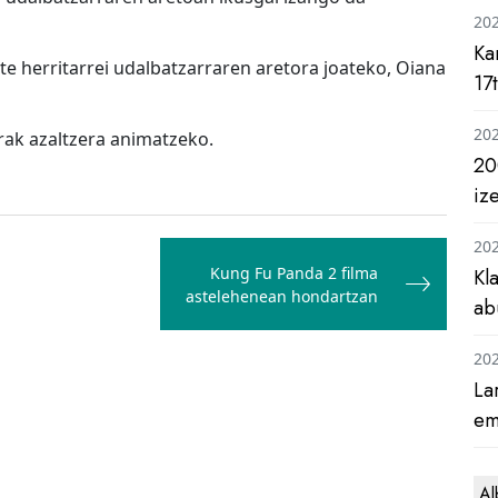
20
Ka
te herritarrei udalbatzarraren aretora joateko, Oiana
17
20
rak azaltzera animatzeko.
20
iz
20
Kung Fu Panda 2 filma
Kl
astelehenean hondartzan
ab
20
La
em
Al