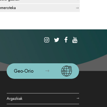
meroteka
Geo-Orio
Argazkiak