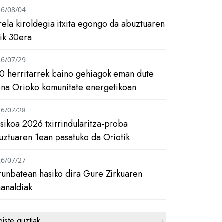
26/08/04
rela kiroldegia itxita egongo da abuztuaren
tik 30era
26/07/29
0 herritarrek baino gehiagok eman dute
ena Orioko komunitate energetikoan
26/07/28
asikoa 2026 txirrindularitza-proba
uztuaren 1ean pasatuko da Oriotik
26/07/27
runbatean hasiko dira Gure Zirkuaren
analdiak
biste guztiak