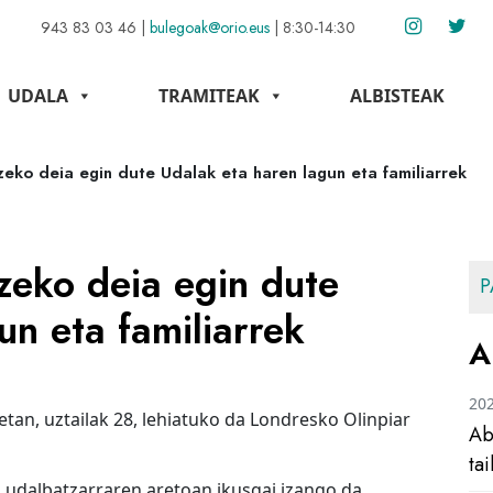
943 83 03 46
|
bulegoak@orio.eus
|
8:30-14:30
UDALA
TRAMITEAK
ALBISTEAK
eko deia egin dute Udalak eta haren lagun eta familiarrek
zeko deia egin dute
P
un eta familiarrek
A
20
tan, uztailak 28, lehiatuko da Londresko Olinpiar
Ab
ta
o udalbatzarraren aretoan ikusgai izango da