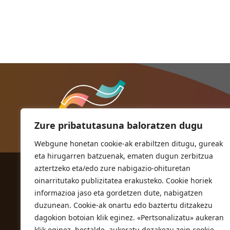
Zure pribatutasuna baloratzen dugu
Webgune honetan cookie-ak erabiltzen ditugu, gureak
eta hirugarren batzuenak, ematen dugun zerbitzua
aztertzeko eta/edo zure nabigazio-ohituretan
ORIOKO UDALA
oinarritutako publizitatea erakusteko. Cookie horiek
Herriko plaza,1
informazioa jaso eta gordetzen dute, nabigatzen
20810 Orio (Gipuzkoa)
duzunean. Cookie-ak onartu edo baztertu ditzakezu
T. 943 83 03 46
dagokion botoian klik eginez. «Pertsonalizatu» aukeran
klik eginez, bestalde, aukeratu dezakezu zein cookie