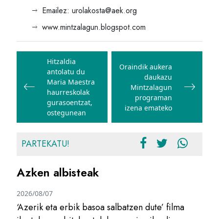
Emailez: urolakosta@aek.org
www.mintzalagun.blogspot.com
Bidalketetan
zehar
Hitzaldia
Oraindik aukera
antolatu du
nabigatu
daukazu
Maria Maestra
Mintzalagun
haurreskolak
programan
gurasoentzat,
izena emateko
ostegunean
PARTEKATU!
Azken albisteak
2026/08/07
‘Azerik eta erbik basoa salbatzen dute’ filma