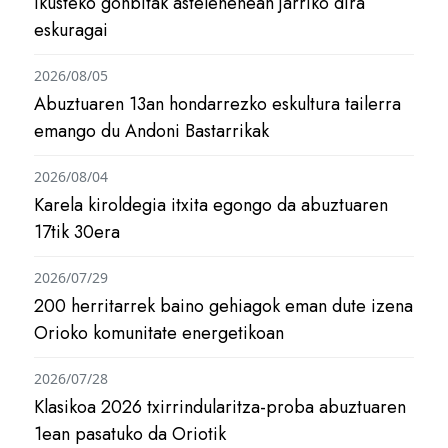
ikusteko gonbitak astelehenean jarriko dira
eskuragai
2026/08/05
Abuztuaren 13an hondarrezko eskultura tailerra
emango du Andoni Bastarrikak
2026/08/04
Karela kiroldegia itxita egongo da abuztuaren
17tik 30era
2026/07/29
200 herritarrek baino gehiagok eman dute izena
Orioko komunitate energetikoan
2026/07/28
Klasikoa 2026 txirrindularitza-proba abuztuaren
1ean pasatuko da Oriotik