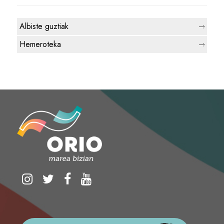
Albiste guztiak
Hemeroteka