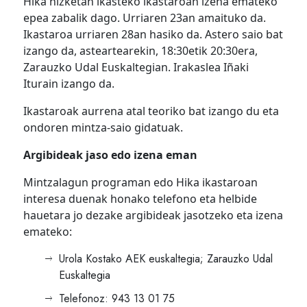
Hika hizketan ikasteko ikastaroan izena emateko
epea zabalik dago. Urriaren 23an amaituko da.
Ikastaroa urriaren 28an hasiko da. Astero saio bat
izango da, asteartearekin, 18:30etik 20:30era,
Zarauzko Udal Euskaltegian. Irakaslea Iñaki
Iturain izango da.
Ikastaroak aurrena atal teoriko bat izango du eta
ondoren mintza-saio gidatuak.
Argibideak jaso edo izena eman
Mintzalagun programan edo Hika ikastaroan
interesa duenak honako telefono eta helbide
hauetara jo dezake argibideak jasotzeko eta izena
emateko:
Urola Kostako AEK euskaltegia; Zarauzko Udal
Euskaltegia
Telefonoz: 943 13 01 75