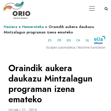
Hasiera
>
Hemeroteka
>
Oraindik aukera daukazu
Mintzalagun programan izena emateko
ES
FR
EN
CA
GL
Itzulpen automatikoa / Machine translation
Oraindik aukera
daukazu Mintzalagun
programan izena
emateko
Urriak / 21 . 2014