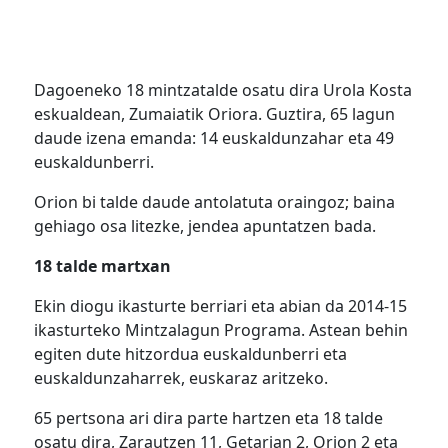
Dagoeneko 18 mintzatalde osatu dira Urola Kosta
eskualdean, Zumaiatik Oriora. Guztira, 65 lagun
daude izena emanda: 14 euskaldunzahar eta 49
euskaldunberri.
Orion bi talde daude antolatuta oraingoz; baina
gehiago osa litezke, jendea apuntatzen bada.
18 talde martxan
Ekin diogu ikasturte berriari eta abian da 2014-15
ikasturteko Mintzalagun Programa. Astean behin
egiten dute hitzordua euskaldunberri eta
euskaldunzaharrek, euskaraz aritzeko.
65 pertsona ari dira parte hartzen eta 18 talde
osatu dira, Zarautzen 11, Getarian 2, Orion 2 eta