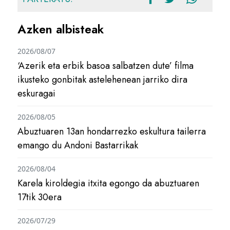
Azken albisteak
2026/08/07
‘Azerik eta erbik basoa salbatzen dute’ filma
ikusteko gonbitak astelehenean jarriko dira
eskuragai
2026/08/05
Abuztuaren 13an hondarrezko eskultura tailerra
emango du Andoni Bastarrikak
2026/08/04
Karela kiroldegia itxita egongo da abuztuaren
17tik 30era
2026/07/29