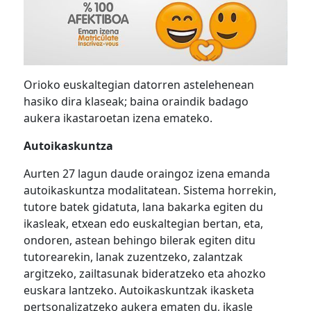
Orioko euskaltegian datorren astelehenean
hasiko dira klaseak; baina oraindik badago
aukera ikastaroetan izena emateko.
Autoikaskuntza
Aurten 27 lagun daude oraingoz izena emanda
autoikaskuntza modalitatean. Sistema horrekin,
tutore batek gidatuta, lana bakarka egiten du
ikasleak, etxean edo euskaltegian bertan, eta,
ondoren, astean behingo bilerak egiten ditu
tutorearekin, lanak zuzentzeko, zalantzak
argitzeko, zailtasunak bideratzeko eta ahozko
euskara lantzeko. Autoikaskuntzak ikasketa
pertsonalizatzeko aukera ematen du, ikasle