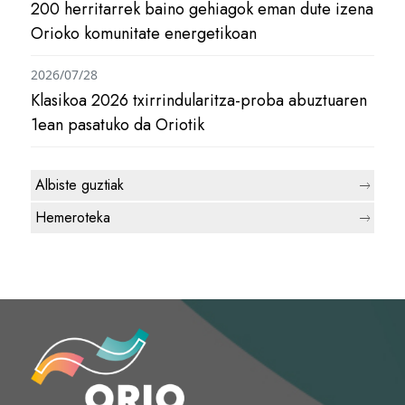
200 herritarrek baino gehiagok eman dute izena
Orioko komunitate energetikoan
2026/07/28
Klasikoa 2026 txirrindularitza-proba abuztuaren
1ean pasatuko da Oriotik
Albiste guztiak
Hemeroteka