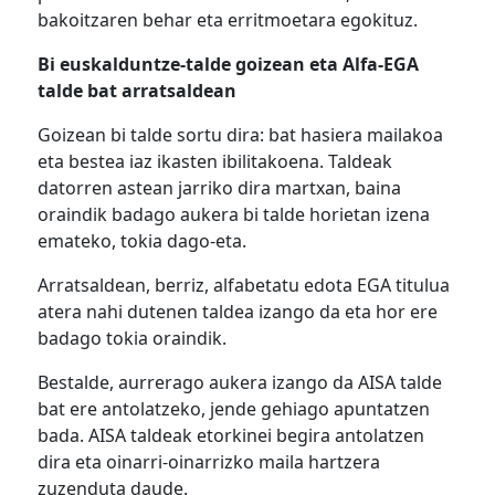
bakoitzaren behar eta erritmoetara egokituz.
Bi euskalduntze-talde goizean eta Alfa-EGA
talde bat arratsaldean
Goizean bi talde sortu dira: bat hasiera mailakoa
eta bestea iaz ikasten ibilitakoena. Taldeak
datorren astean jarriko dira martxan, baina
oraindik badago aukera bi talde horietan izena
emateko, tokia dago-eta.
Arratsaldean, berriz, alfabetatu edota EGA titulua
atera nahi dutenen taldea izango da eta hor ere
badago tokia oraindik.
Bestalde, aurrerago aukera izango da AISA talde
bat ere antolatzeko, jende gehiago apuntatzen
bada. AISA taldeak etorkinei begira antolatzen
dira eta oinarri-oinarrizko maila hartzera
zuzenduta daude.