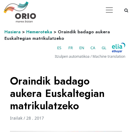
Hasiera
>
Hemeroteka
>
Oraindik badago aukera
Euskaltegian matrikulatzeko
ES
FR
EN
CA
GL
Itzulpen automatikoa / Machine translation
Oraindik badago
aukera Euskaltegian
matrikulatzeko
Irailak / 28 . 2017