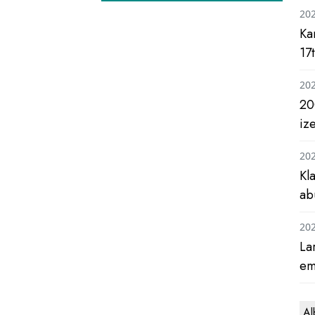
20
Ka
17
20
20
iz
20
Kl
ab
20
La
em
Al