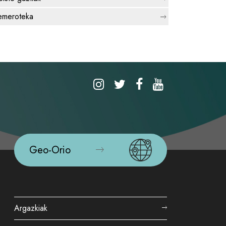
meroteka
Geo-Orio
Argazkiak