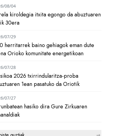
26/08/04
rela kiroldegia itxita egongo da abuztuaren
tik 30era
26/07/29
0 herritarrek baino gehiagok eman dute
ena Orioko komunitate energetikoan
26/07/28
asikoa 2026 txirrindularitza-proba
uztuaren 1ean pasatuko da Oriotik
26/07/27
runbatean hasiko dira Gure Zirkuaren
analdiak
biste guztiak