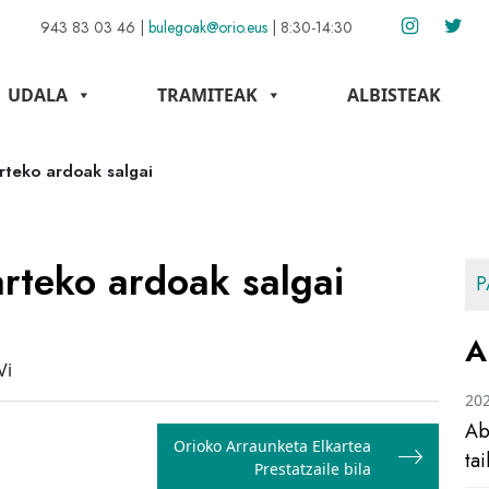
943 83 03 46
|
bulegoak@orio.eus
|
8:30-14:30
UDALA
TRAMITEAK
ALBISTEAK
rteko ardoak salgai
rteko ardoak salgai
P
A
Vi
20
Ab
Orioko Arraunketa Elkartea
ta
Prestatzaile bila