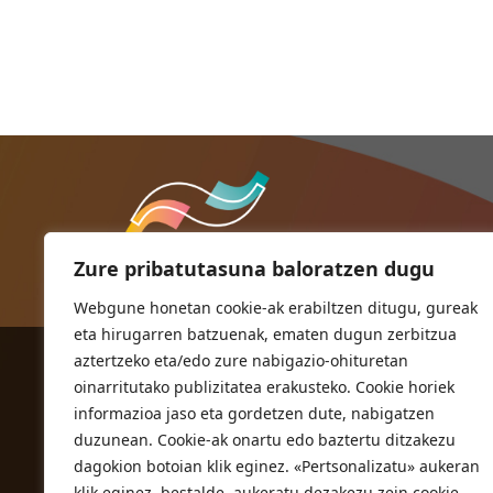
Zure pribatutasuna baloratzen dugu
Webgune honetan cookie-ak erabiltzen ditugu, gureak
eta hirugarren batzuenak, ematen dugun zerbitzua
aztertzeko eta/edo zure nabigazio-ohituretan
ORIOKO UDALA
oinarritutako publizitatea erakusteko. Cookie horiek
Herriko plaza,1
informazioa jaso eta gordetzen dute, nabigatzen
20810 Orio (Gipuzkoa)
duzunean. Cookie-ak onartu edo baztertu ditzakezu
T. 943 83 03 46
dagokion botoian klik eginez. «Pertsonalizatu» aukeran
klik eginez, bestalde, aukeratu dezakezu zein cookie