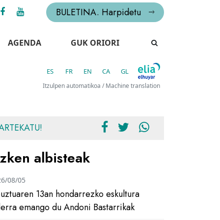
BULETINA. Harpidetu
AGENDA
GUK ORIORI
ES
FR
EN
CA
GL
Itzulpen automatikoa / Machine translation
ARTEKATU!
zken albisteak
26/08/05
uztuaren 13an hondarrezko eskultura
ilerra emango du Andoni Bastarrikak