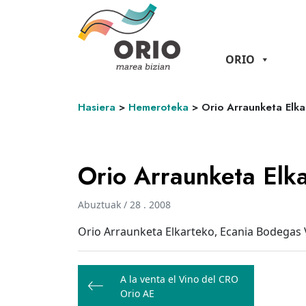
ORIO
Hasiera
>
Hemeroteka
>
Orio Arraunketa Elka
Orio Arraunketa Elka
Abuztuak / 28 . 2008
Orio Arraunketa Elkarteko, Ecania Bodegas 
Bidalketetan
A la venta el Vino del CRO
zehar
Orio AE