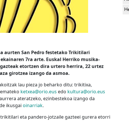
He
 aurten San Pedro festetako Trikitilari
 ekainaren 7ra arte. Euskal Herriko musika-
 gazteak etortzen dira urtero herrira, 22 urtez
laza girotzea izango da asmoa.
oitzak lau pieza jo beharko ditu: trikitixa,
a emateko
ketxea@orio.eus
edo
kultura@orio.eus
a aurrera ateratzeko, ezinbestekoa izango da
de ikusgai
oinarriak
.
rikitilari eta pandero-jotzaile gazteei gurera etorri