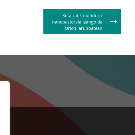
‘Ketariatik mundura’
nanopastorala izango da
Orion larunbatean