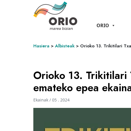
ORIO
Hasiera
>
Albisteak
>
Orioko 13. Trikitilari 
Orioko 13. Trikitilar
emateko epea ekaina
Ekainak / 05 . 2024