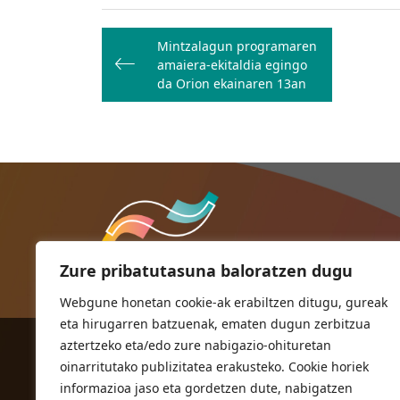
Bidalketetan
Mintzalagun programaren
zehar
amaiera-ekitaldia egingo
nabigatu
da Orion ekainaren 13an
Zure pribatutasuna baloratzen dugu
Webgune honetan cookie-ak erabiltzen ditugu, gureak
eta hirugarren batzuenak, ematen dugun zerbitzua
aztertzeko eta/edo zure nabigazio-ohituretan
ORIOKO UDALA
oinarritutako publizitatea erakusteko. Cookie horiek
Herriko plaza,1
informazioa jaso eta gordetzen dute, nabigatzen
20810 Orio (Gipuzkoa)