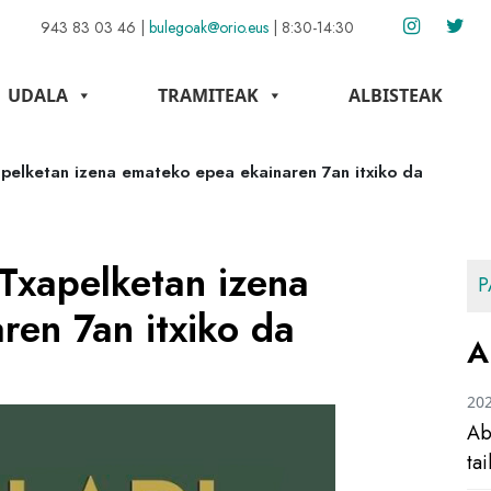
943 83 03 46
|
bulegoak@orio.eus
|
8:30-14:30
UDALA
TRAMITEAK
ALBISTEAK
Txapelketan izena emateko epea ekainaren 7an itxiko da
i Txapelketan izena
P
ren 7an itxiko da
A
20
Ab
ta