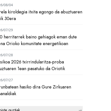
26/08/04
rela kiroldegia itxita egongo da abuztuaren
tik 30era
26/07/29
0 herritarrek baino gehiagok eman dute
ena Orioko komunitate energetikoan
26/07/28
asikoa 2026 txirrindularitza-proba
uztuaren 1ean pasatuko da Oriotik
26/07/27
runbatean hasiko dira Gure Zirkuaren
analdiak
biste guztiak