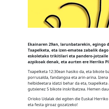
Ekainaren 29an, larunbatarekin, egingo da
Txapelketa, eta izen-ematea zabalik dago
eskoletako trikitilari eta pandero-jotzaile
azpikoak denak, eta aurten ere Herriko P
Txapelketa 12:30ean hasiko da, eta bikote bak
porrusalda, fandangoa eta arin-arina. Izen
helbideetara idatzi behar da eta, txapelket
gutxienez 5 bikote inskribatzea. Hemen dau
Orioko Udalak dei egiten die Euskal Herriko t
eta festa giroaz gozatzeko!