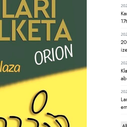
20
Ka
17
20
20
iz
20
Kl
ab
20
La
em
Al