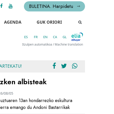
BULETINA. Harpidetu
AGENDA
GUK ORIORI
ES
FR
EN
CA
GL
Itzulpen automatikoa / Machine translation
ARTEKATU!
zken albisteak
26/08/05
uztuaren 13an hondarrezko eskultura
ilerra emango du Andoni Bastarrikak