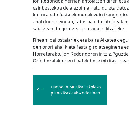
Jon Redondok herrian antolatzen diren eta 
ezinbestekoa dela azpimarratu du eta datoze
kultura edo festa ekimenak zein izango diren
ahal duen heinean, taberna edo jatetxeak h
saiatzea edo girotzea onuragarri litzateke.
Finean, bai ostalariek eta baita Alkateak eg
den orori ahalik eta festa giro atseginena 
Horretarako, Jon Redondoren iritziz, ?guzt
Orio bezalako herri batek bere txikitasunea
Bidalketetan
zehar
Danbolin Musika Eskolako
nabigatu
piano ikasleak Andoainen