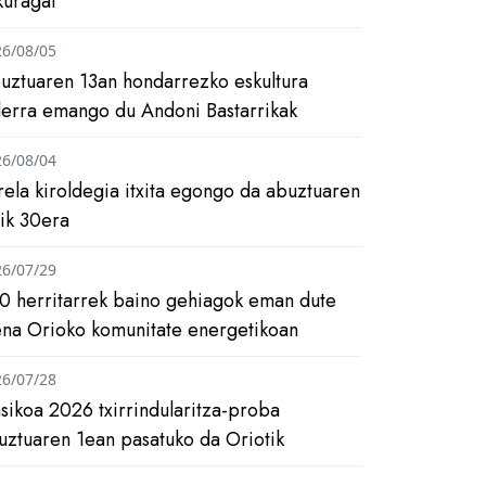
kuragai
26/08/05
uztuaren 13an hondarrezko eskultura
ilerra emango du Andoni Bastarrikak
26/08/04
rela kiroldegia itxita egongo da abuztuaren
tik 30era
26/07/29
0 herritarrek baino gehiagok eman dute
ena Orioko komunitate energetikoan
26/07/28
asikoa 2026 txirrindularitza-proba
uztuaren 1ean pasatuko da Oriotik