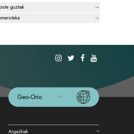
biste guztiak
meroteka
Geo-Orio
Argazkiak