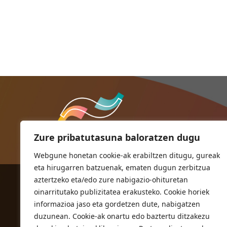
Zure pribatutasuna baloratzen dugu
Webgune honetan cookie-ak erabiltzen ditugu, gureak
eta hirugarren batzuenak, ematen dugun zerbitzua
aztertzeko eta/edo zure nabigazio-ohituretan
ORIOKO UDALA
oinarritutako publizitatea erakusteko. Cookie horiek
Herriko plaza,1
informazioa jaso eta gordetzen dute, nabigatzen
20810 Orio (Gipuzkoa)
duzunean. Cookie-ak onartu edo baztertu ditzakezu
T. 943 83 03 46