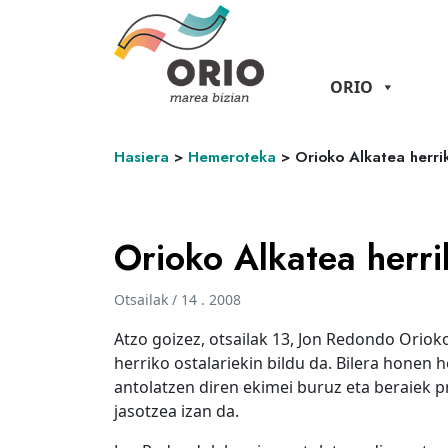
ORIO
Hasiera
>
Hemeroteka
>
Orioko Alkatea herrik
Orioko Alkatea herri
Otsailak / 14 . 2008
Atzo goizez, otsailak 13, Jon Redondo Oriok
herriko ostalariekin bildu da. Bilera honen 
antolatzen diren ekimei buruz eta beraiek pr
jasotzea izan da.