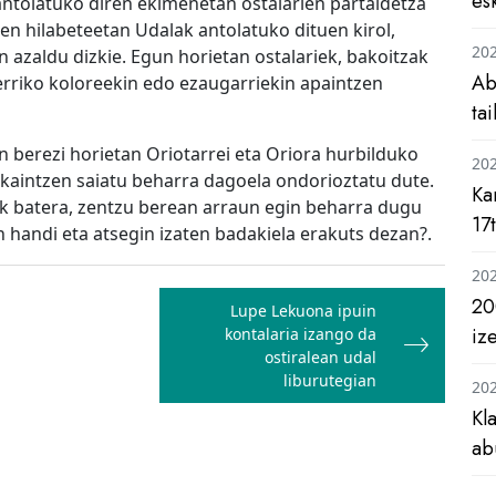
es
antolatuko diren ekimenetan ostalarien partaidetza
n hilabeteetan Udalak antolatuko dituen kirol,
20
 azaldu dizkie. Egun horietan ostalariek, bakoitzak
Ab
erriko koloreekin edo ezaugarriekin apaintzen
ta
un berezi horietan Oriotarrei eta Oriora hurbilduko
20
eskaintzen saiatu beharra dagoela ondorioztatu dute.
Ka
iek batera, zentzu berean arraun egin beharra dugu
17
n handi eta atsegin izaten badakiela erakuts dezan?.
20
20
Lupe Lekuona ipuin
iz
kontalaria izango da
ostiralean udal
liburutegian
20
Kl
ab