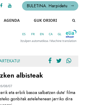
BULETINA. Harpidetu
AGENDA
GUK ORIORI
ES
FR
EN
CA
GL
Itzulpen automatikoa / Machine translation
ARTEKATU!
zken albisteak
26/08/07
zerik eta erbik basoa salbatzen dute’ filma
usteko gonbitak astelehenean jarriko dira