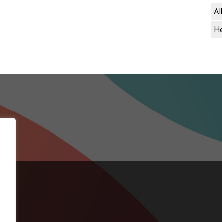
Al
He