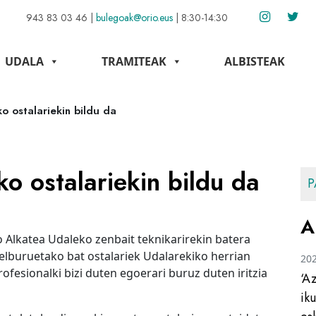
943 83 03 46
|
bulegoak@orio.eus
|
8:30-14:30
UDALA
TRAMITEAK
ALBISTEAK
o ostalariekin bildu da
ko ostalariekin bildu da
P
A
o Alkatea Udaleko zenbait teknikarirekin batera
helburuetako bat ostalariek Udalarekiko herrian
20
ofesionalki bizi duten egoerari buruz duten iritzia
‘A
ik