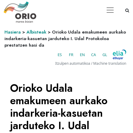
Hasiera
>
Albisteak
>
Orioko Udala emakumeen aurkako
indarkeria-kasuetan jarduteko I. Udal Protokoloa
prestatzen hasi da
ES
FR
EN
CA
GL
Itzulpen automatikoa / Machine translation
Orioko Udala
emakumeen aurkako
indarkeria-kasuetan
jarduteko I. Udal