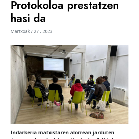
Protokoloa prestatzen
hasi da
Martxoak / 27 . 2023
Indarkeria matxistaren alorrean jarduten