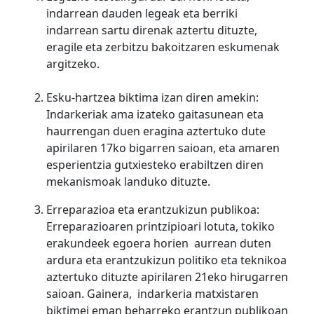
indarrean dauden legeak eta berriki
indarrean sartu direnak aztertu dituzte,
eragile eta zerbitzu bakoitzaren eskumenak
argitzeko.
Esku-hartzea
biktima
izan diren amekin:
Indarkeriak ama izateko gaitasunean eta
haurrengan duen eragina aztertuko dute
apirilaren 17ko bigarren saioan, eta amaren
esperientzia gutxiesteko erabiltzen diren
mekanismoak landuko dituzte.
Erreparazioa eta erantzukizun publikoa:
Erreparazioaren printzipioari lotuta, tokiko
erakundeek
egoera horien
aurrean duten
ardura eta erantzukizun politiko eta teknikoa
aztertuko dituzte apirilaren 21eko hirugarren
saioan.
Gainera
,
indarkeria matxistaren
biktimei eman beharreko erantzun publikoan