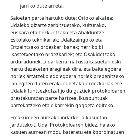
jarriko dute arreta.
Saioetan
parte hartuko dute
: Orioko alkatea;
Udaleko gizarte zerbitzuetako, kulturako,
euskara eta hezkuntzako
eta Ahalduntze
Eskolako teknikariak; Udaltzaingoko eta
Ertzaintzako ordezkari
banak
; herriko bi
ikastetxeetako
ordezkariek
; eta Osakidetzako
arduradunek
. Indarkeria matxista kasuetan esku
hartu dezaketen
eragileak dira,
eta
baita egoera
horiek artatzeko
edo egoera horiek prebenitzeko
lan egiten duten erakundeetako ordezkariak ere.
Udalak funtsezkotzat jo du guztiek protokoloaren
prestakuntzan parte hartzea, ikuspuntuak
partekatzeko
eta elkarrekin gogoeta egiteko.
Emakumeen aurkako indarkeria-kasuetan
jarduteko I. Udal Protokoloaren bidez, halako
kasuen aurrean modu bateratu eta koordinatuan