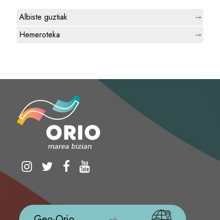
Albiste guztiak
Hemeroteka
Geo-Orio