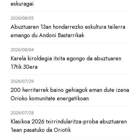
eskuragai
2026/08/05
Abuztuaren 13an hondarrezko eskultura tailerra
emango du Andoni Bastarrikak
2026/08/04
Karela kiroldegia itxita egongo da abuztuaren
17tik 30era
2026/07/29
200 herritarrek baino gehiagok eman dute izena
Orioko komunitate energetikoan
2026/07/28
Klasikoa 2026 txirrindularitza-proba abuztuaren
1ean pasatuko da Oriotik