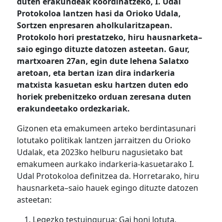
duten
erakundeak koordinatzeko
, I. Udal
Protokoloa
lantzen hasi da Orioko Udala,
Sortzen enpresaren aholkularitzapean.
Protokolo hori prestatzeko, hiru hausnarketa
–
saio egingo dituzte datozen asteetan. Gaur,
martxoaren 27an, egin dute lehena Salatxo
aretoan, eta bertan izan dira indarkeria
matxista kasuetan esku hartzen duten edo
horiek
prebenitzeko
orduan zeresana duten
erakundeetako ordezkariak.
Gizonen eta emakumeen arteko berdintasunari
lotutako politikak lantzen jarraitzen du Orioko
Udalak, eta 2023ko helburu nagusietako bat
emakumeen aurkako indarkeria-kasuetarako I.
Udal Protokoloa definitzea da. Horretarako, hiru
hausnarketa
–
saio
hauek
egingo dituzte datozen
asteetan:
Legezko testuingurua
: Gai honi lotuta,