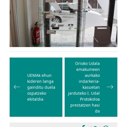
Bidalketetan
zehar
Orioko Udala
emakumeen
nabigatu
UEMAk ehun
aurkako
kideren langa
indarkeria-
gainditu duela
kasuetan
ospatzeko
jarduteko I. Udal
ekitaldia
Protokoloa
prestatzen hasi
da