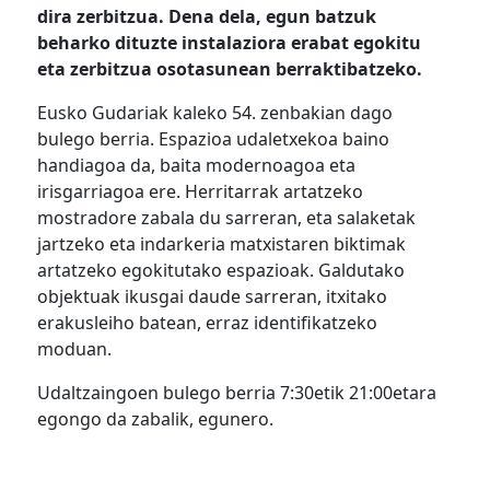
dira zerbitzua. Dena
dela
, egun batzuk
beharko dituzte instalaziora erabat egokitu
eta zerbitzua osotasunean berraktibatzeko.
Eusko Gudariak kaleko 54. zenbakian dago
bulego berria. Espazioa udaletxekoa baino
handiagoa da, baita modernoagoa eta
irisgarriagoa ere. Herritarrak artatzeko
mostradore zabala du sarreran, eta salaketak
jartzeko eta indarkeria matxistaren biktimak
artatzeko egokitutako espazioak. Galdutako
objektuak ikusgai daude sarreran, itxitako
erakusleiho batean, erraz identifikatzeko
moduan.
Udaltzaingoen bulego berria 7:30etik 21:00etara
egongo da zabalik, egunero.