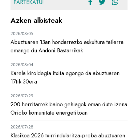
PARTEKATU!
Azken albisteak
2026/08/05
Abuztuaren 13an hondarrezko eskultura tailerra
emango du Andoni Bastarrikak
2026/08/04
Karela kiroldegia itxita egongo da abuztuaren
17tik 30era
2026/07/29
200 herritarrek baino gehiagok eman dute izena
Orioko komunitate energetikoan
2026/07/28
Klasikoa 2026 txirrindularitza-proba abuztuaren