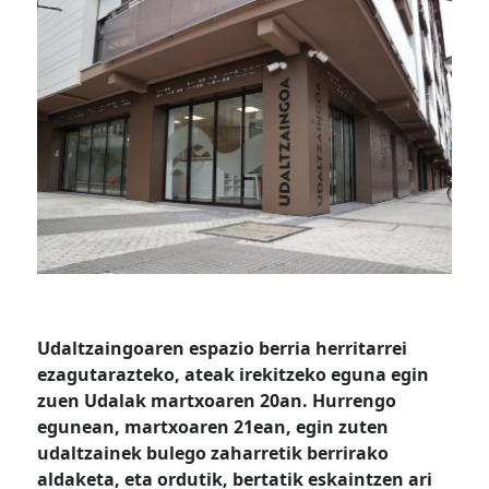
Udaltzaingoaren espazio berria herritarrei
ezagutarazteko, ateak
irekitzeko
eguna egin
zuen Udalak martxoaren 20an. Hurrengo
egunean, martxoaren 21ean, egin
zuten
udaltzainek
bulego zaharretik berrirako
aldaketa, eta ordutik, bertatik eskaintzen ari