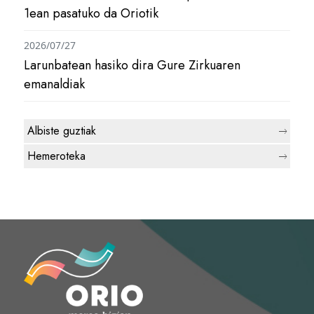
1ean pasatuko da Oriotik
2026/07/27
Larunbatean hasiko dira Gure Zirkuaren
emanaldiak
Albiste guztiak
Hemeroteka