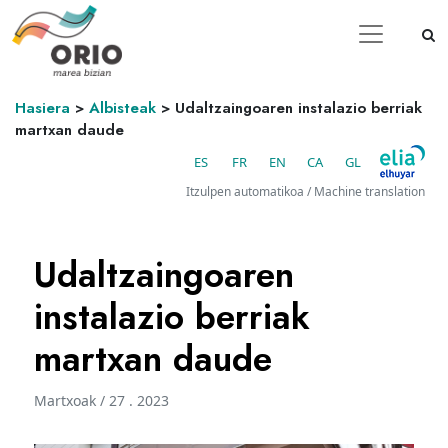
Hasiera
>
Albisteak
>
Udaltzaingoaren instalazio berriak
martxan daude
ES
FR
EN
CA
GL
Itzulpen automatikoa / Machine translation
Udaltzaingoaren
instalazio berriak
martxan daude
Martxoak / 27 . 2023