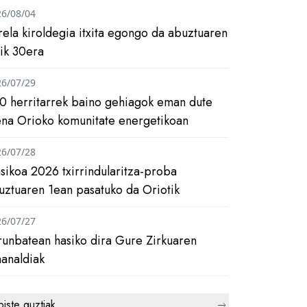
26/08/04
rela kiroldegia itxita egongo da abuztuaren
tik 30era
26/07/29
0 herritarrek baino gehiagok eman dute
ena Orioko komunitate energetikoan
26/07/28
asikoa 2026 txirrindularitza-proba
uztuaren 1ean pasatuko da Oriotik
26/07/27
runbatean hasiko dira Gure Zirkuaren
analdiak
biste guztiak