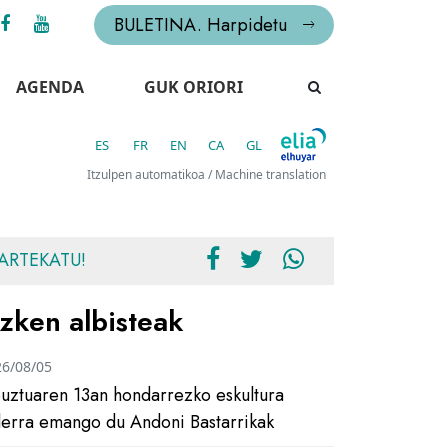
BULETINA. Harpidetu
AGENDA
GUK ORIORI
ES
FR
EN
CA
GL
Itzulpen automatikoa / Machine translation
ARTEKATU!
zken albisteak
26/08/05
uztuaren 13an hondarrezko eskultura
ilerra emango du Andoni Bastarrikak