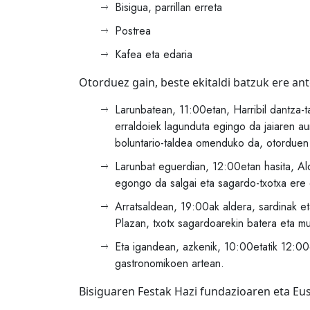
Bisigua, parrillan erreta
Postrea
Kafea eta edaria
Otorduez gain, beste ekitaldi batzuk ere an
Larunbatean, 11:00etan, Harribil dantza-
erraldoiek lagunduta egingo da jaiaren au
boluntario-taldea omenduko da, otorduen 
Larunbat eguerdian, 12:00etan hasita, Al
egongo da salgai eta sagardo-txotxa ere
Arratsaldean, 19:00ak aldera, sardinak et
Plazan, txotx sagardoarekin batera eta mu
Eta igandean, azkenik, 10:00etatik 12:00e
gastronomikoen artean.
Bisiguaren Festak Hazi fundazioaren eta Eu