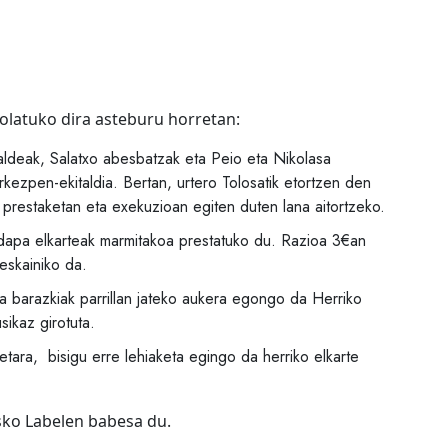
tolatuko dira asteburu horretan:
taldeak, Salatxo abesbatzak eta Peio eta Nikolasa
rkezpen-ekitaldia. Bertan, urtero Tolosatik etortzen den
prestaketan eta exekuzioan egiten duten lana aitortzeko.
dapa elkarteak marmitakoa prestatuko du. Razioa 3€an
 eskainiko da.
a barazkiak parrillan jateko aukera egongo da Herriko
sikaz girotuta.
tara, bisigu erre lehiaketa egingo da herriko elkarte
sko Labelen babesa du.