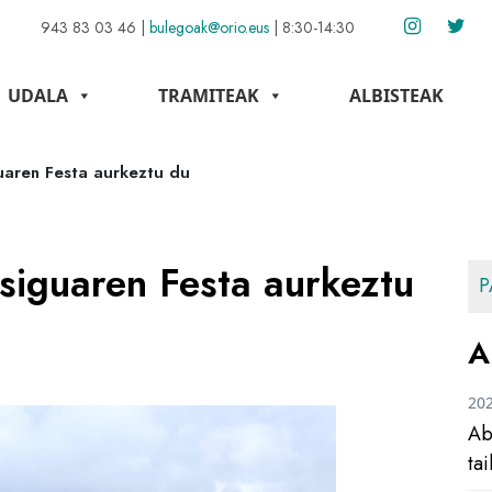
943 83 03 46
|
bulegoak@orio.eus
|
8:30-14:30
UDALA
TRAMITEAK
ALBISTEAK
uaren Festa aurkeztu du
siguaren Festa aurkeztu
P
A
20
Ab
ta