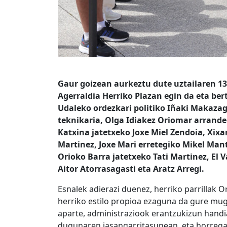
Gaur goizean aurkeztu dute uztailaren 13
Agerraldia Herriko Plazan egin da eta ber
Udaleko ordezkari politiko Iñaki Makazag
teknikaria, Olga Idiakez Oriomar arrandeg
Katxina jatetxeko Joxe Miel Zendoia, Xixa
Martinez, Joxe Mari erretegiko Mikel Mant
Orioko Barra jatetxeko Tati Martinez, El V
Aitor Atorrasagasti eta Aratz Arregi.
Esnalek adierazi duenez, herriko parrillak 
herriko estilo propioa ezaguna da gure mug
aparte, administraziook erantzukizun hand
dugunaren jasangarritasunean, eta horregat