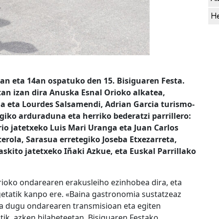
He
an eta 14an ospatuko den 15. Bisiguaren Festa.
tan izan dira Anuska Esnal Orioko alkatea,
a eta Lourdes Salsamendi, Adrian Garcia turismo-
iko arduraduna eta herriko bederatzi parrillero:
rio jatetxeko Luis Mari Uranga eta Juan Carlos
erola, Sarasua erretegiko Joseba Etxezarreta,
askito jatetxeko Iñaki Azkue, eta Euskal Parrillako
Orioko ondarearen erakusleiho ezinhobea dira, eta
etatik kanpo ere. «Baina gastronomia sustatzeaz
ia dugu ondarearen transmisioan eta egiten
ik, azken hilabeteetan, Bisiguaren Festako