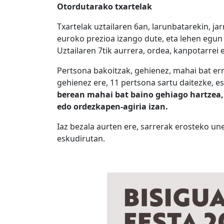
Otordutarako txartelak
Txartelak uztailaren 6an, larunbatarekin, ja
euroko prezioa izango dute, eta lehen egun h
Uztailaren 7tik aurrera, ordea, kanpotarrei
Pertsona bakoitzak, gehienez, mahai bat er
gehienez ere, 11 pertsona sartu daitezke, e
berean mahai bat baino gehiago hartzea, 
edo ordezkapen-agiria izan.
Iaz bezala aurten ere, sarrerak erosteko un
eskudirutan.