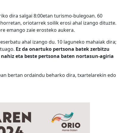
rriko dira salgai 8:00etan turismo-bulegoan. 60
orretan, oriotarrek soilik erosi ahal izango dituzte.
 ere emango zaie erosteko aukera.
reserbatu ahal izango du. 10 laguneko mahaiak dira;
stuago.
Ez da onartuko pertsona batek zerbitzu
nahiz eta beste pertsona baten nortasun-agiria
ean bertan ordaindu beharko dira, txartelarekin edo