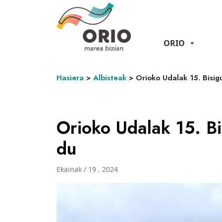
ORIO
Hasiera
>
Albisteak
>
Orioko Udalak 15. Bisig
Orioko Udalak 15. Bi
du
Ekainak / 19 . 2024