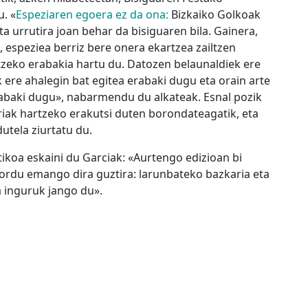
. «
Espeziaren egoera ez da ona:
Bizkaiko Golkoak
eta urrutira joan behar da bisiguaren bila. Gainera,
, espeziea berriz bere onera ekartzea zailtzen
tzeko erabakia hartu du. Datozen belaunaldiek ere
 ere ahalegin bat egitea erabaki dugu eta orain arte
erabaki dugu», nabarmendu du alkateak. Esnal pozik
rriak hartzeko erakutsi duten borondateagatik, eta
utela ziurtatu du.
tikoa eskaini du Garciak: «Aurtengo edizioan bi
ordu emango dira guztira: larunbateko bazkaria eta
 inguruk jango du».