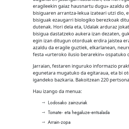
eragileekin gaiaz hausnartu dugu» azaldu du
bisiguaren arrantza-lekua izateari utzi dio, 
bisiguak ezaugarri biologiko berezkoak ditu
dutenak. Hori dela eta, Udalak arduraz joka
bisigua dastatzeko aukera izan dezaten, guk
egin izan ditugun otorduak erdira jaistea 
azaldu da eragile guztiek, elkarlanean, neu
festa «urteroko ilusio berarekin» ospatuko d
Jarraian, festaren inguruko informazio prak
egunetara mugatuko da egitaraua, eta bi ot
igandeko bazkaria. Bakoitzean 220 pertsona
Hau izango da menua:
Lodosako zainzuriak
Tomate- eta hegaluze-entsalada
Arrain-zopa