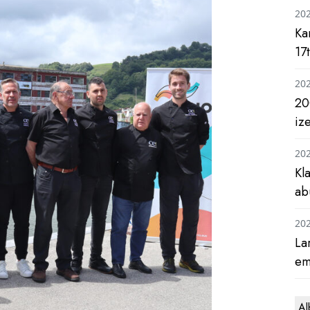
20
Ka
17
20
20
iz
20
Kl
ab
20
La
em
Al