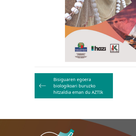
Bidalketetan
Bisiguaren egoera
zehar
biologikoari buruzko
nabigatu
hitzaldia eman du AZTIk