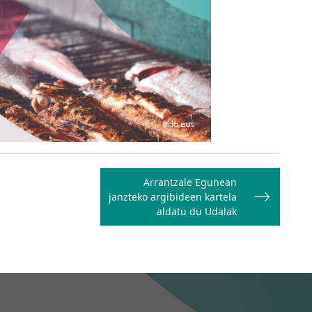
Arrantzale Egunean
janzteko argibideen kartela
aldatu du Udalak