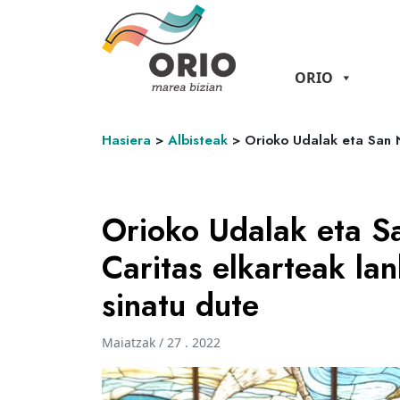
ORIO
Hasiera
>
Albisteak
>
Orioko Udalak eta San N
Orioko Udalak eta S
Caritas elkarteak la
sinatu dute
Maiatzak / 27 . 2022