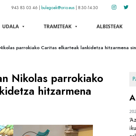
943 83 03 46
|
bulegoak@orio.eus
|
8:30-14:30
UDALA
TRAMITEAK
ALBISTEAK
ikolas parrokiako Caritas elkarteak lankidetza hitzarmena si
an Nikolas parrokiako
P
nkidetza hitzarmena
A
20
‘A
ik