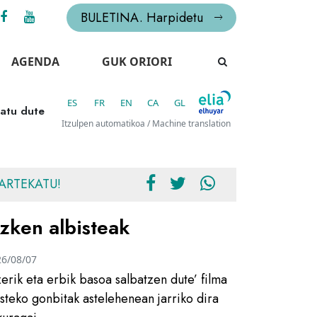
BULETINA. Harpidetu
AGENDA
GUK ORIORI
ES
FR
EN
CA
GL
natu dute
Itzulpen automatikoa / Machine translation
ARTEKATU!
zken albisteak
26/08/07
zerik eta erbik basoa salbatzen dute’ filma
usteko gonbitak astelehenean jarriko dira