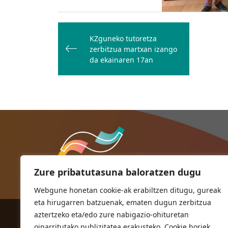
Bidalketetan
zehar
KZguneko tutoretza
zerbitzua martxan izango
nabigatu
da ekainaren 17an
Zure pribatutasuna baloratzen dugu
Webgune honetan cookie-ak erabiltzen ditugu, gureak
eta hirugarren batzuenak, ematen dugun zerbitzua
aztertzeko eta/edo zure nabigazio-ohituretan
ORIOKO UDALA
oinarritutako publizitatea erakusteko. Cookie horiek