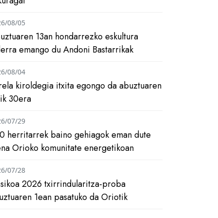
kuragai
26/08/05
uztuaren 13an hondarrezko eskultura
ilerra emango du Andoni Bastarrikak
26/08/04
rela kiroldegia itxita egongo da abuztuaren
tik 30era
26/07/29
0 herritarrek baino gehiagok eman dute
ena Orioko komunitate energetikoan
26/07/28
asikoa 2026 txirrindularitza-proba
uztuaren 1ean pasatuko da Oriotik