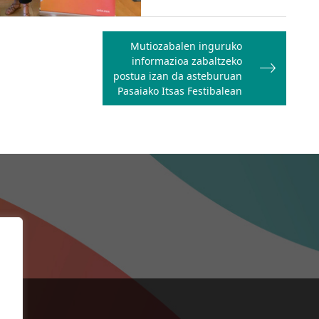
Mutiozabalen inguruko
informazioa zabaltzeko
postua izan da asteburuan
Pasaiako Itsas Festibalean