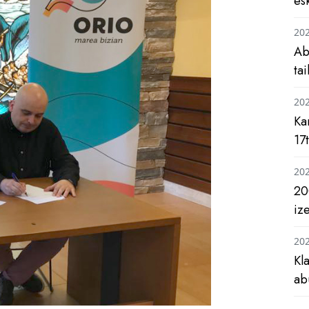
es
20
Ab
ta
20
Ka
17
20
20
iz
20
Kl
ab