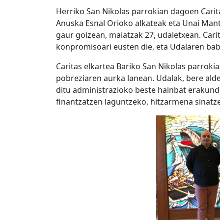
Herriko San Nikolas parrokian dagoen Cari
Anuska Esnal Orioko alkateak eta Unai Mant
gaur goizean, maiatzak 27, udaletxean. Cari
konpromisoari eusten die, eta Udalaren bab
Caritas elkartea Bariko San Nikolas parrokia
pobreziaren aurka lanean. Udalak, bere ald
ditu administrazioko beste hainbat erakunde
finantzatzen laguntzeko, hitzarmena sinatze