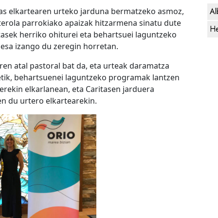
Al
tas elkartearen urteko jarduna bermatzeko asmoz,
erola parrokiako apaizak hitzarmena sinatu dute
He
tasek herriko ohiturei eta behartsuei laguntzeko
esa izango du zeregin horretan.
ren atal pastoral bat da, eta urteak daramatza
etik, behartsuenei laguntzeko programak lantzen
rekin elkarlanean, eta Caritasen jarduera
n du urtero elkartearekin.