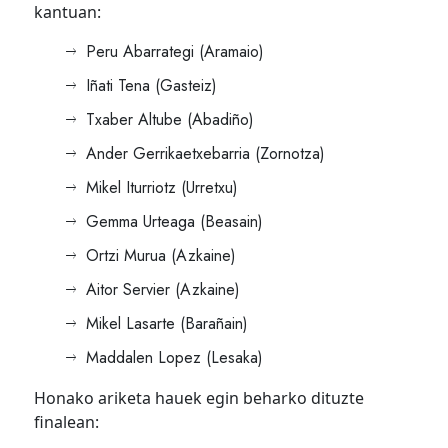
kantuan:
Peru Abarrategi (Aramaio)
Iñati Tena (Gasteiz)
Txaber Altube (Abadiño)
Ander Gerrikaetxebarria (Zornotza)
Mikel Iturriotz (Urretxu)
Gemma Urteaga (Beasain)
Ortzi Murua (Azkaine)
Aitor Servier (Azkaine)
Mikel Lasarte (Barañain)
Maddalen Lopez (Lesaka)
Honako ariketa hauek egin beharko dituzte
finalean: