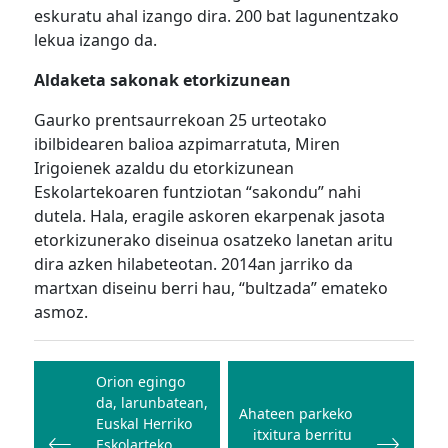
eskuratu ahal izango dira. 200 bat lagunentzako
lekua izango da.
Aldaketa sakonak etorkizunean
Gaurko prentsaurrekoan 25 urteotako
ibilbidearen balioa azpimarratuta, Miren
Irigoienek azaldu du etorkizunean
Eskolartekoaren funtziotan “sakondu” nahi
dutela. Hala, eragile askoren ekarpenak jasota
etorkizunerako diseinua osatzeko lanetan aritu
dira azken hilabeteotan. 2014an jarriko da
martxan diseinu berri hau, “bultzada” emateko
asmoz.
Bidalketetan
zehar
Orion egingo
da, larunbatean,
nabigatu
Ahateen parkeko
Euskal Herriko
itxitura berritu
Eskolarteko