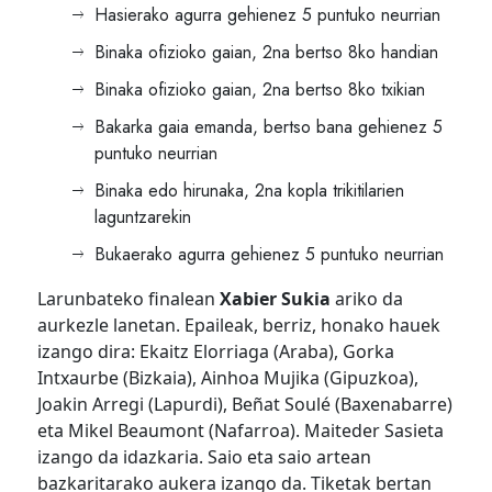
Hasierako agurra gehienez 5 puntuko neurrian
Binaka ofizioko gaian, 2na bertso 8ko handian
Binaka ofizioko gaian, 2na bertso 8ko txikian
Bakarka gaia emanda, bertso bana gehienez 5
puntuko neurrian
Binaka edo hirunaka, 2na kopla trikitilarien
laguntzarekin
Bukaerako agurra gehienez 5 puntuko neurrian
Larunbateko finalean
Xabier Sukia
ariko da
aurkezle lanetan. Epaileak, berriz, honako hauek
izango dira: Ekaitz Elorriaga (Araba), Gorka
Intxaurbe (Bizkaia), Ainhoa Mujika (Gipuzkoa),
Joakin Arregi (Lapurdi), Beñat Soulé (Baxenabarre)
eta Mikel Beaumont (Nafarroa). Maiteder Sasieta
izango da idazkaria. Saio eta saio artean
bazkaritarako aukera izango da. Tiketak bertan