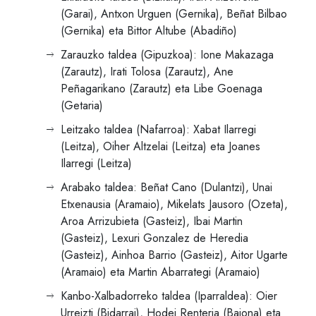
(Garai), Antxon Urguen (Gernika), Beñat Bilbao
(Gernika) eta Bittor Altube (Abadiño)
Zarauzko taldea (Gipuzkoa): Ione Makazaga
(Zarautz), Irati Tolosa (Zarautz), Ane
Peñagarikano (Zarautz) eta Libe Goenaga
(Getaria)
Leitzako taldea (Nafarroa): Xabat Ilarregi
(Leitza), Oiher Altzelai (Leitza) eta Joanes
Ilarregi (Leitza)
Arabako taldea: Beñat Cano (Dulantzi), Unai
Etxenausia (Aramaio), Mikelats Jausoro (Ozeta),
Aroa Arrizubieta (Gasteiz), Ibai Martin
(Gasteiz), Lexuri Gonzalez de Heredia
(Gasteiz), Ainhoa Barrio (Gasteiz), Aitor Ugarte
(Aramaio) eta Martin Abarrategi (Aramaio)
Kanbo-Xalbadorreko taldea (Iparraldea): Oier
Urreizti (Bidarrai), Hodei Renteria (Baiona) eta