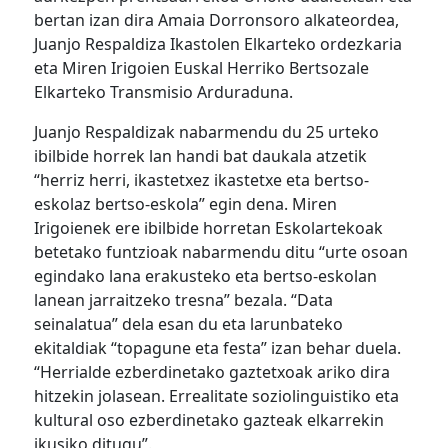
bertan izan dira Amaia Dorronsoro alkateordea,
Juanjo Respaldiza Ikastolen Elkarteko ordezkaria
eta Miren Irigoien Euskal Herriko Bertsozale
Elkarteko Transmisio Arduraduna.
Juanjo Respaldizak nabarmendu du 25 urteko
ibilbide horrek lan handi bat daukala atzetik
“herriz herri, ikastetxez ikastetxe eta bertso-
eskolaz bertso-eskola” egin dena. Miren
Irigoienek ere ibilbide horretan Eskolartekoak
betetako funtzioak nabarmendu ditu “urte osoan
egindako lana erakusteko eta bertso-eskolan
lanean jarraitzeko tresna” bezala. “Data
seinalatua” dela esan du eta larunbateko
ekitaldiak “topagune eta festa” izan behar duela.
“Herrialde ezberdinetako gaztetxoak ariko dira
hitzekin jolasean. Errealitate soziolinguistiko eta
kultural oso ezberdinetako gazteak elkarrekin
ikusiko ditugu”.