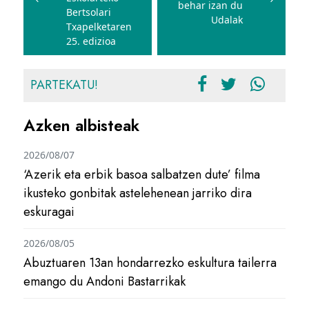
behar izan du
Bertsolari
Udalak
Txapelketaren
25. edizioa
PARTEKATU!
Azken albisteak
2026/08/07
‘Azerik eta erbik basoa salbatzen dute’ filma
ikusteko gonbitak astelehenean jarriko dira
eskuragai
2026/08/05
Abuztuaren 13an hondarrezko eskultura tailerra
emango du Andoni Bastarrikak