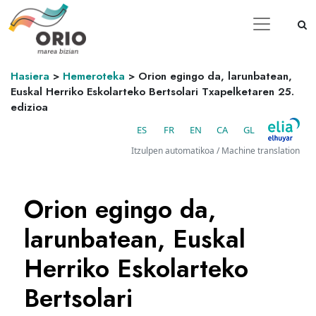
Hasiera
>
Hemeroteka
>
Orion egingo da, larunbatean,
Euskal Herriko Eskolarteko Bertsolari Txapelketaren 25.
edizioa
ES
FR
EN
CA
GL
Itzulpen automatikoa / Machine translation
Orion egingo da,
larunbatean, Euskal
Herriko Eskolarteko
Bertsolari