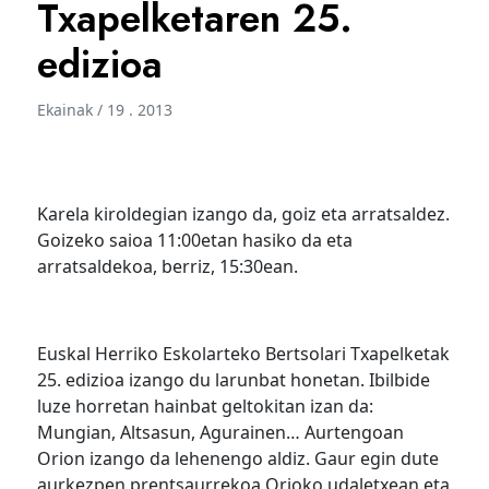
Txapelketaren 25.
edizioa
Ekainak / 19 . 2013
Karela kiroldegian izango da, goiz eta arratsaldez.
Goizeko saioa 11:00etan hasiko da eta
arratsaldekoa, berriz, 15:30ean.
Euskal Herriko Eskolarteko Bertsolari Txapelketak
25. edizioa izango du larunbat honetan. Ibilbide
luze horretan hainbat geltokitan izan da:
Mungian, Altsasun, Agurainen… Aurtengoan
Orion izango da lehenengo aldiz. Gaur egin dute
aurkezpen prentsaurrekoa Orioko udaletxean eta