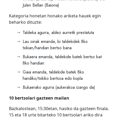
Julen Bellan (Baiona)
Kategoria honetan honako ariketa hauek egin
beharko dituzte:
Taldeka agurra, aldez aurretik prestatuta
Lau oinak emanda, bi taldekidek 8ko
txikian/handian bertso bana
Bukaera emanda, taldekide batek bertso bat
8ko handian
Gaia emanda, taldekide batek 8ko
handiko/txikiko bertsoa edo kopla
Bukaerako agurra (aukerakoa izango da)
10 bertsolari gazteen mailan
Bazkalostean, 15:30etan, hasiko da gazteen finala.
15 eta 18 urte bitarteko 10 bertsolari ariko dira