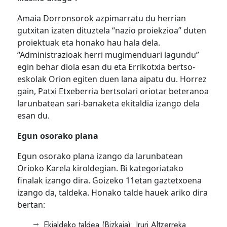
Amaia Dorronsorok azpimarratu du herrian
gutxitan izaten dituztela “nazio proiekzioa” duten
proiektuak eta honako hau hala dela.
“Administrazioak herri mugimenduari lagundu”
egin behar diola esan du eta Errikotxia bertso-
eskolak Orion egiten duen lana aipatu du. Horrez
gain, Patxi Etxeberria bertsolari oriotar beteranoa
larunbatean sari-banaketa ekitaldia izango dela
esan du.
Egun osorako plana
Egun osorako plana izango da larunbatean
Orioko Karela kiroldegian. Bi kategoriatako
finalak izango dira. Goizeko 11etan gaztetxoena
izango da, taldeka. Honako talde hauek ariko dira
bertan:
Ekialdeko taldea (Bizkaia): Iruri Altzerreka