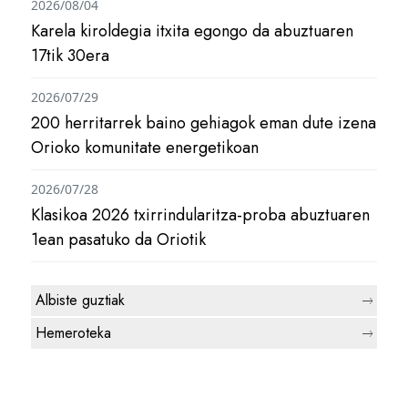
2026/08/04
Karela kiroldegia itxita egongo da abuztuaren
17tik 30era
2026/07/29
200 herritarrek baino gehiagok eman dute izena
Orioko komunitate energetikoan
2026/07/28
Klasikoa 2026 txirrindularitza-proba abuztuaren
1ean pasatuko da Oriotik
Albiste guztiak
Hemeroteka