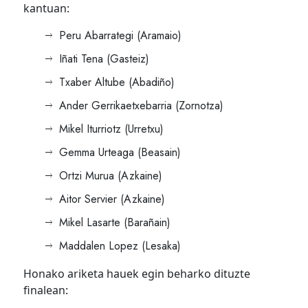
kantuan:
Peru Abarrategi (Aramaio)
Iñati Tena (Gasteiz)
Txaber Altube (Abadiño)
Ander Gerrikaetxebarria (Zornotza)
Mikel Iturriotz (Urretxu)
Gemma Urteaga (Beasain)
Ortzi Murua (Azkaine)
Aitor Servier (Azkaine)
Mikel Lasarte (Barañain)
Maddalen Lopez (Lesaka)
Honako ariketa hauek egin beharko dituzte
finalean: