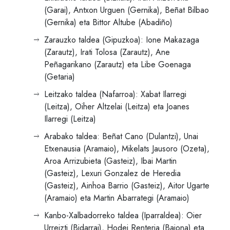
(Garai), Antxon Urguen (Gernika), Beñat Bilbao
(Gernika) eta Bittor Altube (Abadiño)
Zarauzko taldea (Gipuzkoa): Ione Makazaga
(Zarautz), Irati Tolosa (Zarautz), Ane
Peñagarikano (Zarautz) eta Libe Goenaga
(Getaria)
Leitzako taldea (Nafarroa): Xabat Ilarregi
(Leitza), Oiher Altzelai (Leitza) eta Joanes
Ilarregi (Leitza)
Arabako taldea: Beñat Cano (Dulantzi), Unai
Etxenausia (Aramaio), Mikelats Jausoro (Ozeta),
Aroa Arrizubieta (Gasteiz), Ibai Martin
(Gasteiz), Lexuri Gonzalez de Heredia
(Gasteiz), Ainhoa Barrio (Gasteiz), Aitor Ugarte
(Aramaio) eta Martin Abarrategi (Aramaio)
Kanbo-Xalbadorreko taldea (Iparraldea): Oier
Urreizti (Bidarrai), Hodei Renteria (Baiona) eta