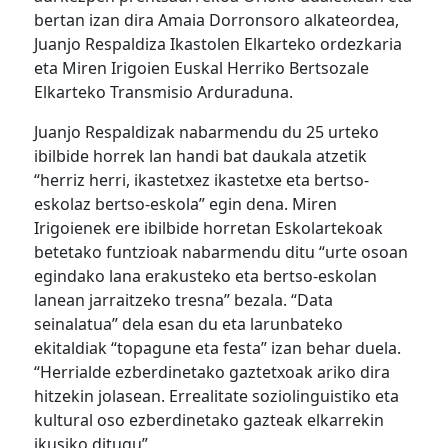
bertan izan dira Amaia Dorronsoro alkateordea,
Juanjo Respaldiza Ikastolen Elkarteko ordezkaria
eta Miren Irigoien Euskal Herriko Bertsozale
Elkarteko Transmisio Arduraduna.
Juanjo Respaldizak nabarmendu du 25 urteko
ibilbide horrek lan handi bat daukala atzetik
“herriz herri, ikastetxez ikastetxe eta bertso-
eskolaz bertso-eskola” egin dena. Miren
Irigoienek ere ibilbide horretan Eskolartekoak
betetako funtzioak nabarmendu ditu “urte osoan
egindako lana erakusteko eta bertso-eskolan
lanean jarraitzeko tresna” bezala. “Data
seinalatua” dela esan du eta larunbateko
ekitaldiak “topagune eta festa” izan behar duela.
“Herrialde ezberdinetako gaztetxoak ariko dira
hitzekin jolasean. Errealitate soziolinguistiko eta
kultural oso ezberdinetako gazteak elkarrekin
ikusiko ditugu”.