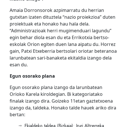
Amaia Dorronsorok azpimarratu du herrian
gutxitan izaten dituztela “nazio proiekzioa” duten
proiektuak eta honako hau hala dela.
“Administrazioak herri mugimenduari lagundu”
egin behar diola esan du eta Errikotxia bertso-
eskolak Orion egiten duen lana aipatu du. Horrez
gain, Patxi Etxeberria bertsolari oriotar beteranoa
larunbatean sari-banaketa ekitaldia izango dela
esan du.
Egun osorako plana
Egun osorako plana izango da larunbatean
Orioko Karela kiroldegian. Bi kategoriatako
finalak izango dira. Goizeko 11etan gaztetxoena
izango da, taldeka. Honako talde hauek ariko dira
bertan:
Ekialdeko taldea (Bizkaia): Iruri Altzerreka