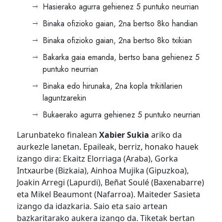
Hasierako agurra gehienez 5 puntuko neurrian
Binaka ofizioko gaian, 2na bertso 8ko handian
Binaka ofizioko gaian, 2na bertso 8ko txikian
Bakarka gaia emanda, bertso bana gehienez 5
puntuko neurrian
Binaka edo hirunaka, 2na kopla trikitilarien
laguntzarekin
Bukaerako agurra gehienez 5 puntuko neurrian
Larunbateko finalean
Xabier Sukia
ariko da
aurkezle lanetan. Epaileak, berriz, honako hauek
izango dira: Ekaitz Elorriaga (Araba), Gorka
Intxaurbe (Bizkaia), Ainhoa Mujika (Gipuzkoa),
Joakin Arregi (Lapurdi), Beñat Soulé (Baxenabarre)
eta Mikel Beaumont (Nafarroa). Maiteder Sasieta
izango da idazkaria. Saio eta saio artean
bazkaritarako aukera izango da. Tiketak bertan