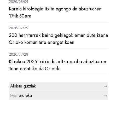
2026/08/04
Karela kiroldegia itxita egongo da abuztuaren
17tik 30era
2026/07/29
200 herritarrek baino gehiagok eman dute izena
Orioko komunitate energetikoan
2026/07/28
Klasikoa 2026 txirrindularitza-proba abuztuaren
1ean pasatuko da Oriotik
Albiste guztiak
Hemeroteka