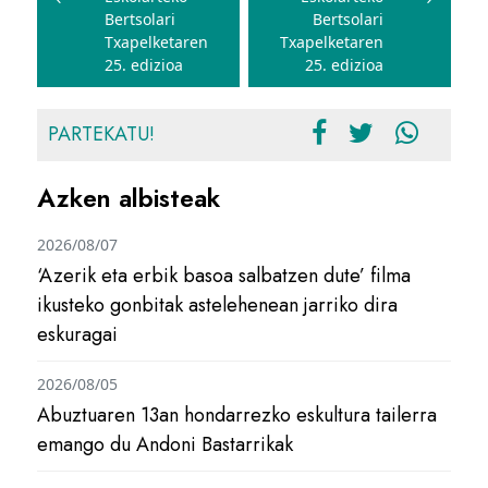
Bertsolari
Bertsolari
Txapelketaren
Txapelketaren
25. edizioa
25. edizioa
PARTEKATU!
Azken albisteak
2026/08/07
‘Azerik eta erbik basoa salbatzen dute’ filma
ikusteko gonbitak astelehenean jarriko dira
eskuragai
2026/08/05
Abuztuaren 13an hondarrezko eskultura tailerra
emango du Andoni Bastarrikak