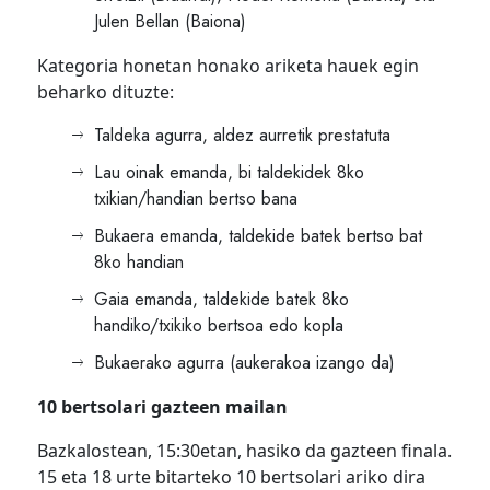
Julen Bellan (Baiona)
Kategoria honetan honako ariketa hauek egin
beharko dituzte:
Taldeka agurra, aldez aurretik prestatuta
Lau oinak emanda, bi taldekidek 8ko
txikian/handian bertso bana
Bukaera emanda, taldekide batek bertso bat
8ko handian
Gaia emanda, taldekide batek 8ko
handiko/txikiko bertsoa edo kopla
Bukaerako agurra (aukerakoa izango da)
10 bertsolari gazteen mailan
Bazkalostean, 15:30etan, hasiko da gazteen finala.
15 eta 18 urte bitarteko 10 bertsolari ariko dira