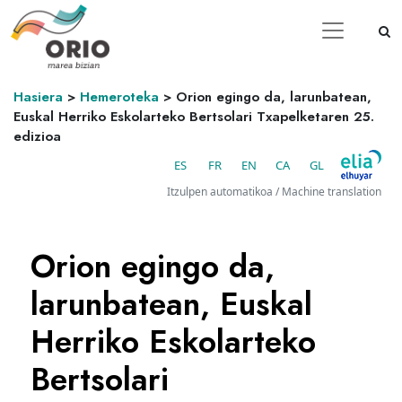
Hasiera
>
Hemeroteka
>
Orion egingo da, larunbatean,
Euskal Herriko Eskolarteko Bertsolari Txapelketaren 25.
edizioa
ES
FR
EN
CA
GL
Itzulpen automatikoa / Machine translation
Orion egingo da,
larunbatean, Euskal
Herriko Eskolarteko
Bertsolari