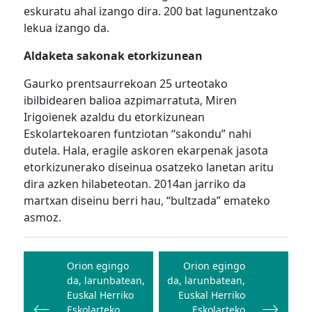
eskuratu ahal izango dira. 200 bat lagunentzako
lekua izango da.
Aldaketa sakonak etorkizunean
Gaurko prentsaurrekoan 25 urteotako
ibilbidearen balioa azpimarratuta, Miren
Irigoienek azaldu du etorkizunean
Eskolartekoaren funtziotan “sakondu” nahi
dutela. Hala, eragile askoren ekarpenak jasota
etorkizunerako diseinua osatzeko lanetan aritu
dira azken hilabeteotan. 2014an jarriko da
martxan diseinu berri hau, “bultzada” emateko
asmoz.
Bidalketetan
zehar
Orion egingo
Orion egingo
da, larunbatean,
da, larunbatean,
nabigatu
Euskal Herriko
Euskal Herriko
Eskolarteko
Eskolarteko