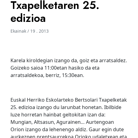
Txapelketaren 25.
edizioa
Ekainak / 19 . 2013
Karela kiroldegian izango da, goiz eta arratsaldez.
Goizeko saioa 11:00etan hasiko da eta
arratsaldekoa, berriz, 15:30ean.
Euskal Herriko Eskolarteko Bertsolari Txapelketak
25. edizioa izango du larunbat honetan. Ibilbide
luze horretan hainbat geltokitan izan da:
Mungian, Altsasun, Agurainen… Aurtengoan
Orion izango da lehenengo aldiz. Gaur egin dute
aurkezpen prentsaurrekoa Orioko udaletxean eta