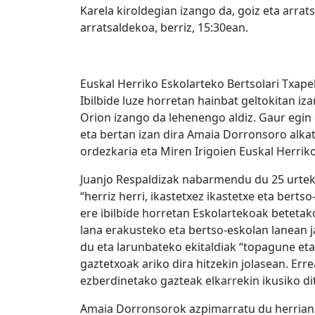
Karela kiroldegian izango da, goiz eta arrat
arratsaldekoa, berriz, 15:30ean.
Euskal Herriko Eskolarteko Bertsolari Txape
Ibilbide luze horretan hainbat geltokitan 
Orion izango da lehenengo aldiz. Gaur egi
eta bertan izan dira Amaia Dorronsoro alkat
ordezkaria eta Miren Irigoien Euskal Herri
Juanjo Respaldizak nabarmendu du 25 urteko 
“herriz herri, ikastetxez ikastetxe eta berts
ere ibilbide horretan Eskolartekoak beteta
lana erakusteko eta bertso-eskolan lanean ja
du eta larunbateko ekitaldiak “topagune eta
gaztetxoak ariko dira hitzekin jolasean. Erre
ezberdinetako gazteak elkarrekin ikusiko di
Amaia Dorronsorok azpimarratu du herrian g