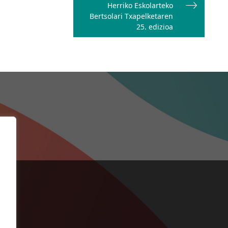
Herriko Eskolarteko
Bertsolari Txapelketaren
25. edizioa