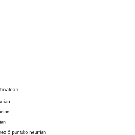
finalean:
rrian
ndian
ian
nez 5 puntuko neurrian