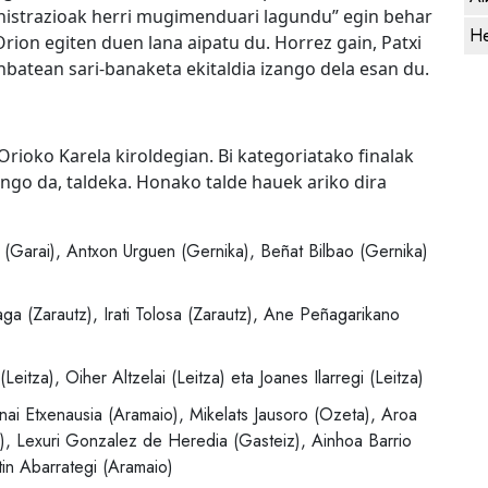
nistrazioak herri mugimenduari lagundu” egin behar
He
Orion egiten duen lana aipatu du. Horrez gain, Patxi
nbatean sari-banaketa ekitaldia izango dela esan du.
ioko Karela kiroldegian. Bi kategoriatako finalak
ngo da, taldeka. Honako talde hauek ariko dira
ka (Garai), Antxon Urguen (Gernika), Beñat Bilbao (Gernika)
a (Zarautz), Irati Tolosa (Zarautz), Ane Peñagarikano
Leitza), Oiher Altzelai (Leitza) eta Joanes Ilarregi (Leitza)
nai Etxenausia (Aramaio), Mikelats Jausoro (Ozeta), Aroa
iz), Lexuri Gonzalez de Heredia (Gasteiz), Ainhoa Barrio
tin Abarrategi (Aramaio)