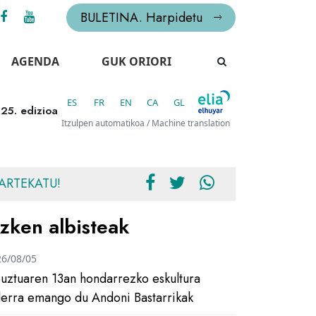
BULETINA. Harpidetu
AGENDA
GUK ORIORI
ES
FR
EN
CA
GL
 25. edizioa
Itzulpen automatikoa / Machine translation
ARTEKATU!
zken albisteak
26/08/05
uztuaren 13an hondarrezko eskultura
ilerra emango du Andoni Bastarrikak