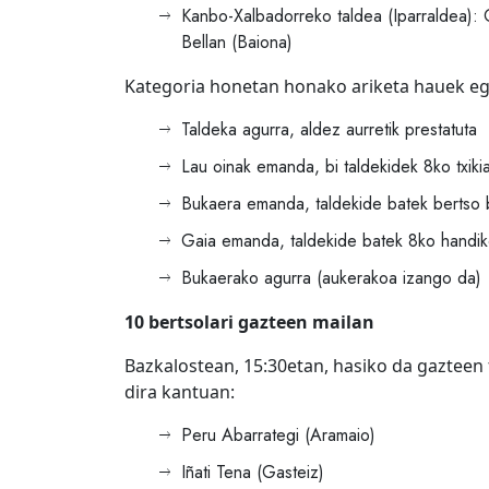
Kanbo-Xalbadorreko taldea (Iparraldea): Oi
Bellan (Baiona)
Kategoria honetan honako ariketa hauek eg
Taldeka agurra, aldez aurretik prestatuta
Lau oinak emanda, bi taldekidek 8ko txik
Bukaera emanda, taldekide batek bertso 
Gaia emanda, taldekide batek 8ko handik
Bukaerako agurra (aukerakoa izango da)
10 bertsolari gazteen mailan
Bazkalostean, 15:30etan, hasiko da gazteen fi
dira kantuan:
Peru Abarrategi (Aramaio)
Iñati Tena (Gasteiz)