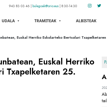
943 83 03 46
|
bulegoak@orio.eus
|
8:30-14:30
UDALA
TRAMITEAK
ALBISTEAK
unbatean, Euskal Herriko Eskolarteko Bertsolari Txapelketaren
unbatean, Euskal Herriko
P
ri Txapelketaren 25.
A
20
Ab
ta