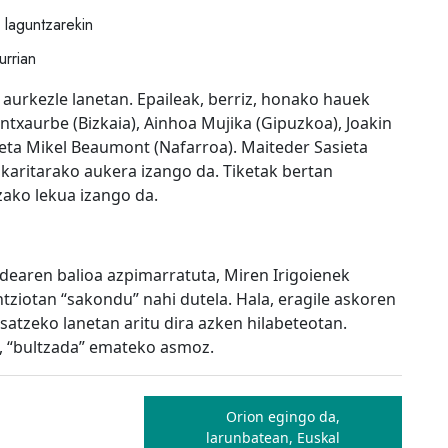
n laguntzarekin
rrian
 aurkezle lanetan. Epaileak, berriz, honako hauek
Intxaurbe (Bizkaia), Ainhoa Mujika (Gipuzkoa), Joakin
 eta Mikel Beaumont (Nafarroa). Maiteder Sasieta
zkaritarako aukera izango da. Tiketak bertan
zako lekua izango da.
dearen balioa azpimarratuta, Miren Irigoienek
ziotan “sakondu” nahi dutela. Hala, eragile askoren
atzeko lanetan aritu dira azken hilabeteotan.
u, “bultzada” emateko asmoz.
Orion egingo da,
larunbatean, Euskal