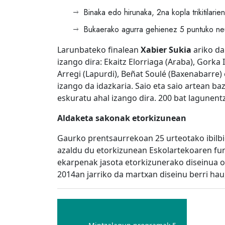
Binaka edo hirunaka, 2na kopla trikitilarie
Bukaerako agurra gehienez 5 puntuko neu
Larunbateko finalean
Xabier Sukia
ariko da
izango dira: Ekaitz Elorriaga (Araba), Gorka 
Arregi (Lapurdi), Beñat Soulé (Baxenabarre)
izango da idazkaria. Saio eta saio artean ba
eskuratu ahal izango dira. 200 bat lagunent
Aldaketa sakonak etorkizunean
Gaurko prentsaurrekoan 25 urteotako ibilbi
azaldu du etorkizunean Eskolartekoaren funt
ekarpenak jasota etorkizunerako diseinua os
2014an jarriko da martxan diseinu berri ha
Bidalketetan
zehar