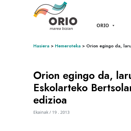
ORIO
Hasiera
>
Hemeroteka
>
Orion egingo da, lar
Orion egingo da, lar
Eskolarteko Bertsola
edizioa
Ekainak / 19 . 2013