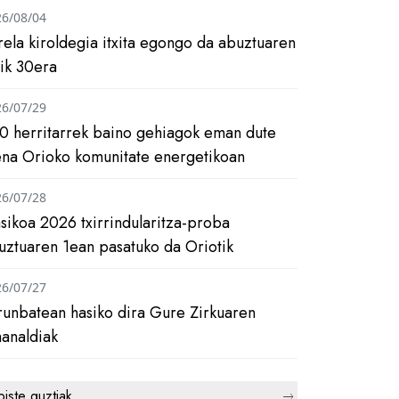
26/08/04
rela kiroldegia itxita egongo da abuztuaren
tik 30era
26/07/29
0 herritarrek baino gehiagok eman dute
ena Orioko komunitate energetikoan
26/07/28
asikoa 2026 txirrindularitza-proba
uztuaren 1ean pasatuko da Oriotik
26/07/27
runbatean hasiko dira Gure Zirkuaren
analdiak
biste guztiak