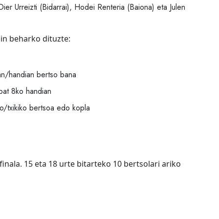
er Urreizti (Bidarrai), Hodei Renteria (Baiona) eta Julen
in beharko dituzte:
ian/handian bertso bana
bat 8ko handian
o/txikiko bertsoa edo kopla
nala. 15 eta 18 urte bitarteko 10 bertsolari ariko