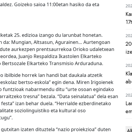
saldez. Goizeko saioa 11:00etan hasiko da eta
20
Ka
17
lketak 25. edizioa izango du larunbat honetan.
20
izan da: Mungian, Altsasun, Agurainen… Aurtengoan
20
n dute aurkezpen prentsaurrekoa Orioko udaletxean
iz
eordea, Juanjo Respaldiza Ikastolen Elkarteko
ko Bertsozale Elkarteko Transmisio Arduraduna.
20
Kl
ibilbide horrek lan handi bat daukala atzetik
ab
o-eskolaz bertso-eskola” egin dena. Miren Irigoienek
ko funtzioak nabarmendu ditu “urte osoan egindako
20
rraitzeko tresna” bezala. “Data seinalatua” dela esan
La
 festa” izan behar duela. “Herrialde ezberdinetako
alitate soziolinguistiko eta kultural oso
em
tugu”.
utxitan izaten dituztela “nazio proiekzioa” duten
Al