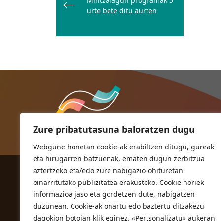
Mintzalagun programak 5
nabigatu
urte bete ditu aurten
Zure pribatutasuna baloratzen dugu
Webgune honetan cookie-ak erabiltzen ditugu, gureak
eta hirugarren batzuenak, ematen dugun zerbitzua
aztertzeko eta/edo zure nabigazio-ohituretan
ORIOKO UDALA
oinarritutako publizitatea erakusteko. Cookie horiek
Herriko plaza,1
informazioa jaso eta gordetzen dute, nabigatzen
20810 Orio (Gipuzkoa)
duzunean. Cookie-ak onartu edo baztertu ditzakezu
T. 943 83 03 46
dagokion botoian klik eginez. «Pertsonalizatu» aukeran