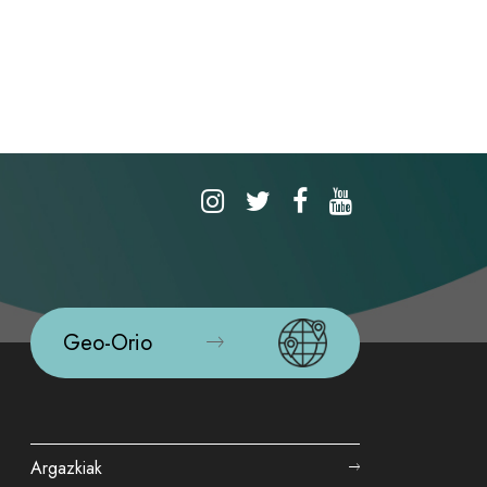
Geo-Orio
Argazkiak