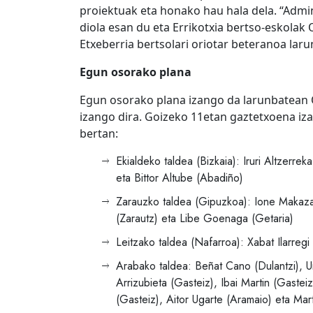
proiektuak eta honako hau hala dela. “Admi
diola esan du eta Errikotxia bertso-eskolak 
Etxeberria bertsolari oriotar beteranoa laru
Egun osorako plana
Egun osorako plana izango da larunbatean Or
izango dira. Goizeko 11etan gaztetxoena iza
bertan:
Ekialdeko taldea (Bizkaia): Iruri Altzerre
eta Bittor Altube (Abadiño)
Zarauzko taldea (Gipuzkoa): Ione Makazag
(Zarautz) eta Libe Goenaga (Getaria)
Leitzako taldea (Nafarroa): Xabat Ilarregi (
Arabako taldea: Beñat Cano (Dulantzi), U
Arrizubieta (Gasteiz), Ibai Martin (Gaste
(Gasteiz), Aitor Ugarte (Aramaio) eta Mar