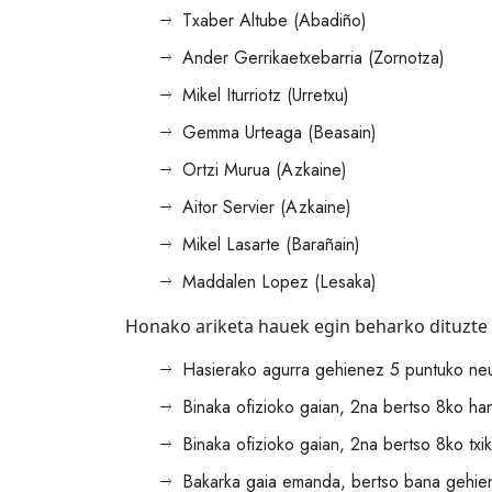
Txaber Altube (Abadiño)
Ander Gerrikaetxebarria (Zornotza)
Mikel Iturriotz (Urretxu)
Gemma Urteaga (Beasain)
Ortzi Murua (Azkaine)
Aitor Servier (Azkaine)
Mikel Lasarte (Barañain)
Maddalen Lopez (Lesaka)
Honako ariketa hauek egin beharko dituzte 
Hasierako agurra gehienez 5 puntuko neu
Binaka ofizioko gaian, 2na bertso 8ko ha
Binaka ofizioko gaian, 2na bertso 8ko txik
Bakarka gaia emanda, bertso bana gehie