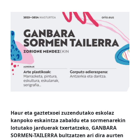
Haur eta gaztetxoei zuzendutako eskolaz
kanpoko eskaintza zabaldu eta sormenarekin
lotutako jarduerak txertatzeko, GANBARA
SORMEN-TAILERRA bultzatzen ari dira aurten