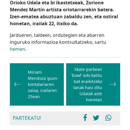
Orioko Udala eta bi ikastetxeak, Zorione
Mendez Martin artista oriotarrarekin batera.
Izen-ematea abuztuan zabaldu zen, eta ostiral
honetan, irailak 22, itxiko da.
Jardueren, taldeen, ordutegien eta abarren
inguruko informazioa kontsultatzeko, sartu
hemen
.
Bidalketetan
zehar
Skate-parkean
Miriam
‘bowl’ edo katilu
nabigatu
Mendoza ipuin-
bat eraikitzeko
kontalariaren
lanak hasi ditu
saioa, irailaren
Udalak aste
25ean
honetan
PARTEKATU!