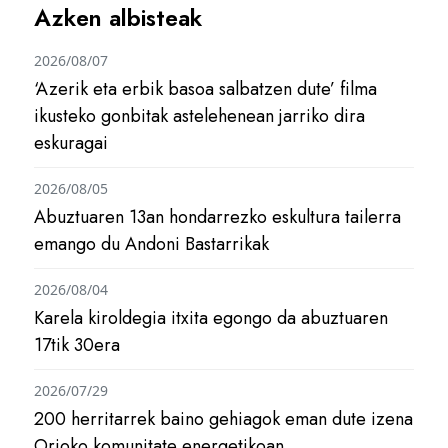
Azken albisteak
2026/08/07
‘Azerik eta erbik basoa salbatzen dute’ filma
ikusteko gonbitak astelehenean jarriko dira
eskuragai
2026/08/05
Abuztuaren 13an hondarrezko eskultura tailerra
emango du Andoni Bastarrikak
2026/08/04
Karela kiroldegia itxita egongo da abuztuaren
17tik 30era
2026/07/29
200 herritarrek baino gehiagok eman dute izena
Orioko komunitate energetikoan