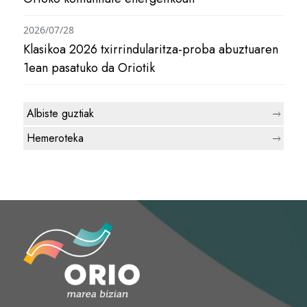
2026/07/28
Klasikoa 2026 txirrindularitza-proba abuztuaren
1ean pasatuko da Oriotik
Albiste guztiak
Hemeroteka