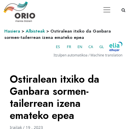
Hasiera
>
Albisteak
>
Ostiralean itxiko da Ganbara
sormen-tailerrean izena emateko epea
ES
FR
EN
CA
GL
Itzulpen automatikoa / Machine translation
Ostiralean itxiko da
Ganbara sormen-
tailerrean izena
emateko epea
Irailak / 19 . 2023