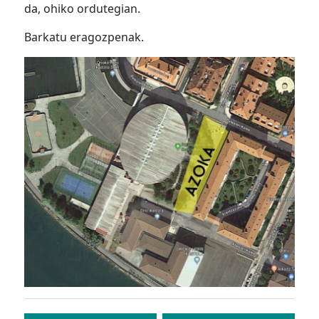
da, ohiko ordutegian.
Barkatu eragozpenak.
Bidalketetan