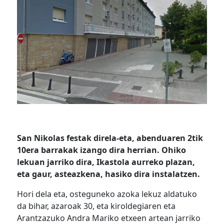
San Nikolas festak direla-eta, abenduaren 2tik
10era barrakak izango dira herrian. Ohiko
lekuan jarriko dira, Ikastola aurreko plazan,
eta gaur, asteazkena, hasiko dira instalatzen.
Hori dela eta, osteguneko azoka lekuz aldatuko
da bihar, azaroak 30, eta kiroldegiaren eta
Arantzazuko Andra Mariko etxeen artean jarriko