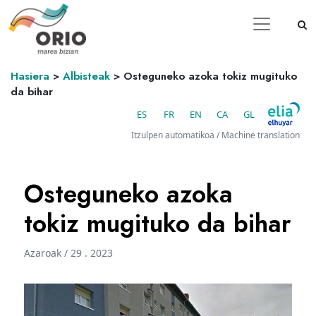
Hasiera
>
Albisteak
>
Osteguneko azoka tokiz mugituko
da bihar
ES
FR
EN
CA
GL
Itzulpen automatikoa / Machine translation
Osteguneko azoka
tokiz mugituko da bihar
Azaroak / 29 . 2023