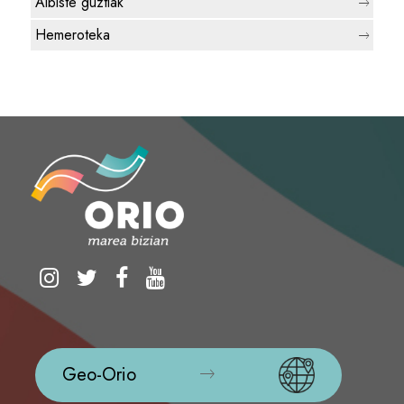
Albiste guztiak
Hemeroteka
Geo-Orio