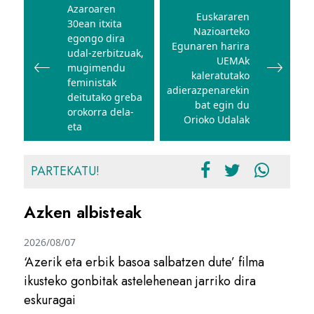
zehar
Azaroaren
Euskararen
30ean itxita
nabigatu
Nazioarteko
egongo dira
Egunaren harira
udal-zerbitzuak,
UEMAk
mugimendu
kaleratutako
feministak
adierazpenarekin
deitutako greba
bat egin du
orokorra dela-
Orioko Udalak
eta
PARTEKATU!
Azken albisteak
2026/08/07
‘Azerik eta erbik basoa salbatzen dute’ filma
ikusteko gonbitak astelehenean jarriko dira
eskuragai