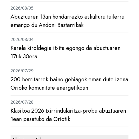
2026/08/05
Abuztuaren 13an hondarrezko eskultura tailerra
emango du Andoni Bastarrikak
2026/08/04
Karela kiroldegia itxita egongo da abuztuaren
17tik 30era
2026/07/29
200 herritarrek baino gehiagok eman dute izena
Orioko komunitate energetikoan
2026/07/28
Klasikoa 2026 txirrindularitza-proba abuztuaren
1ean pasatuko da Oriotik