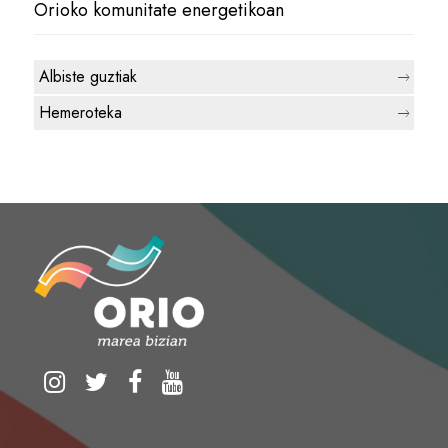
Orioko komunitate energetikoan
Albiste guztiak
Hemeroteka