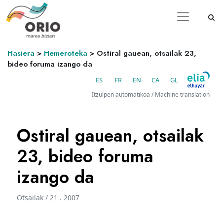
Hasiera
>
Hemeroteka
>
Ostiral gauean, otsailak 23,
bideo foruma izango da
ES
FR
EN
CA
GL
Itzulpen automatikoa / Machine translation
Ostiral gauean, otsailak
23, bideo foruma
izango da
Otsailak / 21 . 2007