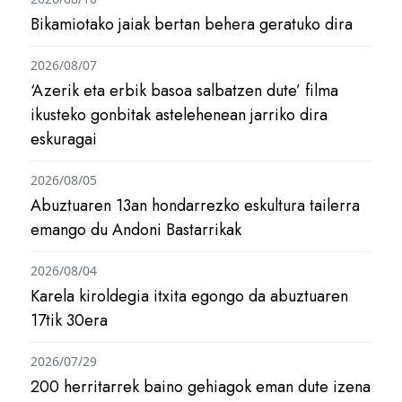
Bikamiotako jaiak bertan behera geratuko dira
2026/08/07
‘Azerik eta erbik basoa salbatzen dute’ filma
ikusteko gonbitak astelehenean jarriko dira
eskuragai
2026/08/05
Abuztuaren 13an hondarrezko eskultura tailerra
emango du Andoni Bastarrikak
2026/08/04
Karela kiroldegia itxita egongo da abuztuaren
17tik 30era
2026/07/29
200 herritarrek baino gehiagok eman dute izena