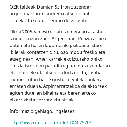
OZK taldeak Damian Szifron zuzendari
argentinarraren komedia atsegin bat
proiektatuko du: Tiempo de valientes
Filma 2005ean estreinatu zen eta arrakasta
izugarria izan zuen Argentinan. Polizia atipiko
baten eta haren laguntzaile psikoanalistaren
ibilerak kontatzen ditu, oso modu fresko eta
atseginean. Amerikarrek ekoiztutako ohiko
polizia istorioen parodia egiten du zuzendariak
eta oso pelikula atsegina lortzen du, zenbait
momentutan barre gustura egiteko aukera
ematen duena. Azpimarratzekoa da aktoreek
egiten dute lan bikaina eta beren arteko
elkarrizketa zorrotz eta biziak.
Informazio gehiago, ingelesez:
http://www.imdb.com/title/tt0462570/