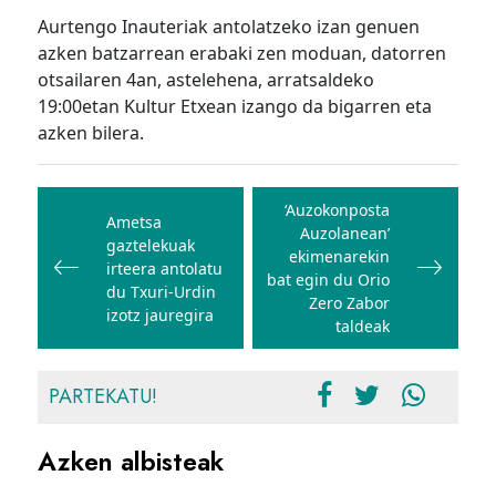
Aurtengo Inauteriak antolatzeko izan genuen
azken batzarrean erabaki zen moduan, datorren
otsailaren 4an, astelehena, arratsaldeko
19:00etan Kultur Etxean izango da bigarren eta
azken bilera.
Bidalketetan
zehar
‘Auzokonposta
Ametsa
Auzolanean’
nabigatu
gaztelekuak
ekimenarekin
irteera antolatu
bat egin du Orio
du Txuri-Urdin
Zero Zabor
izotz jauregira
taldeak
PARTEKATU!
Azken albisteak