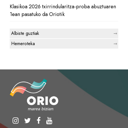
Klasikoa 2026 txirrindularitza-proba abuztuaren
1ean pasatuko da Oriotik
Albiste guztiak
Hemeroteka