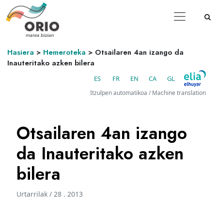
Hasiera
>
Hemeroteka
>
Otsailaren 4an izango da
Inauteritako azken bilera
ES
FR
EN
CA
GL
Itzulpen automatikoa / Machine translation
Otsailaren 4an izango
da Inauteritako azken
bilera
Urtarrilak / 28 . 2013