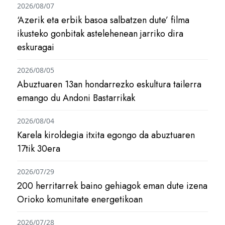
2026/08/07
‘Azerik eta erbik basoa salbatzen dute’ filma
ikusteko gonbitak astelehenean jarriko dira
eskuragai
2026/08/05
Abuztuaren 13an hondarrezko eskultura tailerra
emango du Andoni Bastarrikak
2026/08/04
Karela kiroldegia itxita egongo da abuztuaren
17tik 30era
2026/07/29
200 herritarrek baino gehiagok eman dute izena
Orioko komunitate energetikoan
2026/07/28