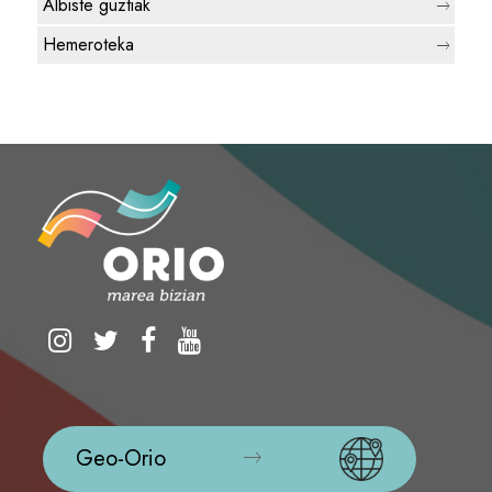
Albiste guztiak
Hemeroteka
Geo-Orio