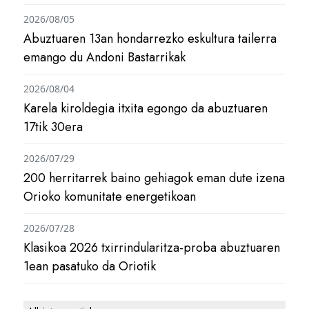
2026/08/05
Abuztuaren 13an hondarrezko eskultura tailerra
emango du Andoni Bastarrikak
2026/08/04
Karela kiroldegia itxita egongo da abuztuaren
17tik 30era
2026/07/29
200 herritarrek baino gehiagok eman dute izena
Orioko komunitate energetikoan
2026/07/28
Klasikoa 2026 txirrindularitza-proba abuztuaren
1ean pasatuko da Oriotik