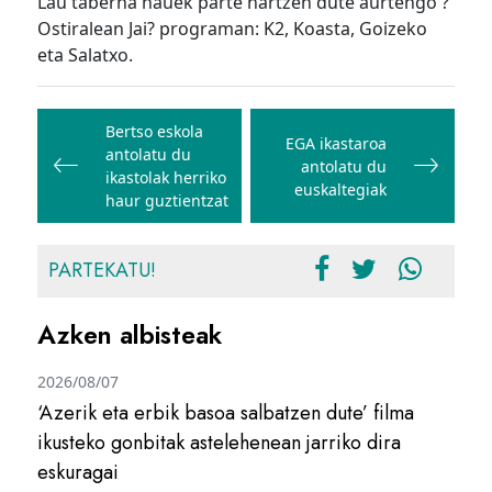
Lau taberna hauek parte hartzen dute aurtengo ?
Ostiralean Jai? programan: K2, Koasta, Goizeko
eta Salatxo.
Bidalketetan
zehar
Bertso eskola
EGA ikastaroa
antolatu du
nabigatu
antolatu du
ikastolak herriko
euskaltegiak
haur guztientzat
PARTEKATU!
Azken albisteak
2026/08/07
‘Azerik eta erbik basoa salbatzen dute’ filma
ikusteko gonbitak astelehenean jarriko dira
eskuragai