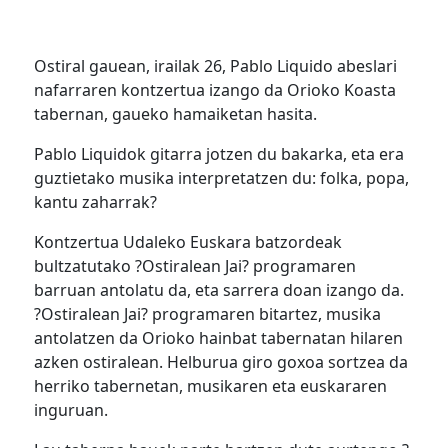
Ostiral gauean, irailak 26, Pablo Liquido abeslari
nafarraren kontzertua izango da Orioko Koasta
tabernan, gaueko hamaiketan hasita.
Pablo Liquidok gitarra jotzen du bakarka, eta era
guztietako musika interpretatzen du: folka, popa,
kantu zaharrak?
Kontzertua Udaleko Euskara batzordeak
bultzatutako ?Ostiralean Jai? programaren
barruan antolatu da, eta sarrera doan izango da.
?Ostiralean Jai? programaren bitartez, musika
antolatzen da Orioko hainbat tabernatan hilaren
azken ostiralean. Helburua giro goxoa sortzea da
herriko tabernetan, musikaren eta euskararen
inguruan.