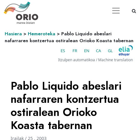
Hasiera
>
Hemeroteka
>
Pablo Liquido abeslari
nafarraren kontzertua ostiralean Orioko Koasta tabernan
ES
FR
EN
CA
GL
Itzulpen automatikoa / Machine translation
Pablo Liquido abeslari
nafarraren kontzertua
ostiralean Orioko
Koasta tabernan
Irailak / 25 . 2003