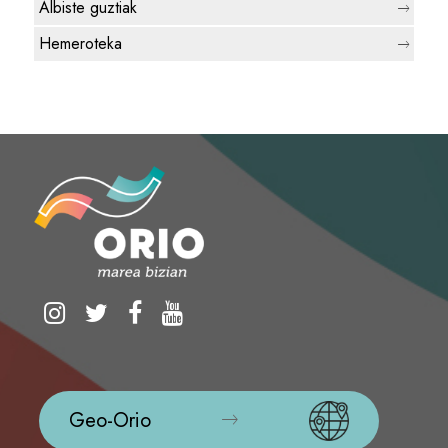
Albiste guztiak
Hemeroteka
Geo-Orio