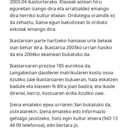
2003-04 ikasturterako. Klaseak astean hiru
egunetan izango dira eta arratsaldez emango
dira herriko kultur etxean. Ordutegia oraindik ez
da zehaztu, baina egun bakoitzean bi orduko
eskolak emango dira.
Ikastaroan parte hartzeko hamasei urte beteak
izan behar dira. Ikastaroa 2003ko urrian hasiko
da eta 2004ko ekainean bukatuko da.
Ikastaroaren prezioa 185 eurokoa da.
Langabezian daudenei matrikularen kostu osoa
itzuliko zaie ikastaroaren bukaeran, hala eskatzen
badute eta klaseen % 80ra joan badira; eta ikasle
direnei, berriz, kostuaren erdia itzuliko zaie.
Izena emateko epea urriaren 3an bukatuko da,
ostiralarekin. Izena emateko edo informazio
gehiago jasotzeko, hots egin kultur etxera (943 13
44 09 telefonoa), edo bertara jo.