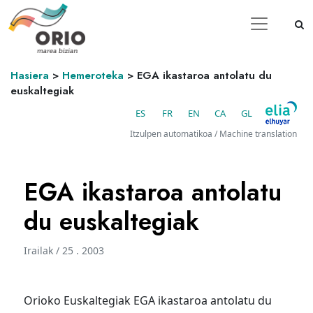
Hasiera
>
Hemeroteka
>
EGA ikastaroa antolatu du
euskaltegiak
ES
FR
EN
CA
GL
Itzulpen automatikoa / Machine translation
EGA ikastaroa antolatu
du euskaltegiak
Irailak / 25 . 2003
Orioko Euskaltegiak EGA ikastaroa antolatu du