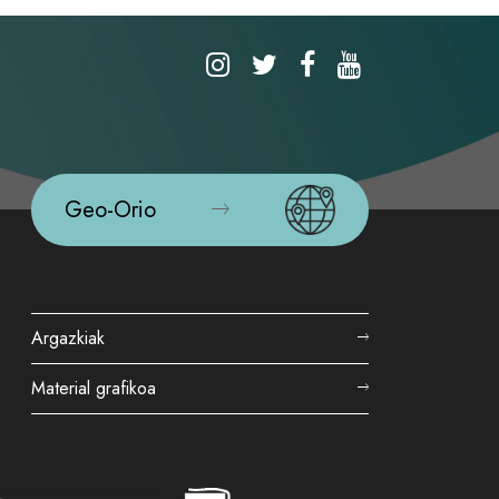
Geo-Orio
Argazkiak
Material grafikoa