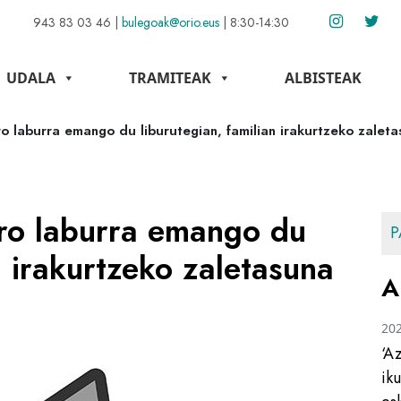
943 83 03 46
|
bulegoak@orio.eus
|
8:30-14:30
UDALA
TRAMITEAK
ALBISTEAK
ro laburra emango du liburutegian, familian irakurtzeko zalet
aro laburra emango du
P
n irakurtzeko zaletasuna
A
20
‘A
ik