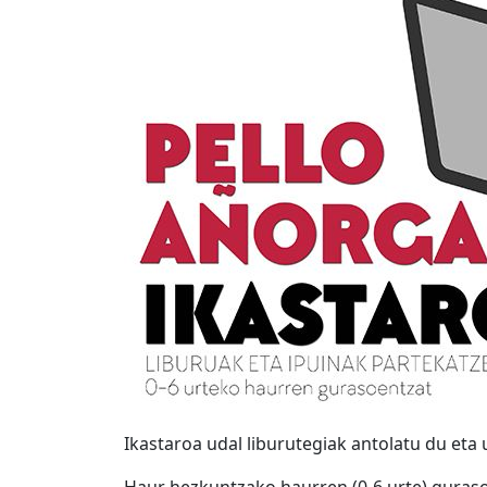
Ikastaroa udal liburutegiak antolatu du eta 