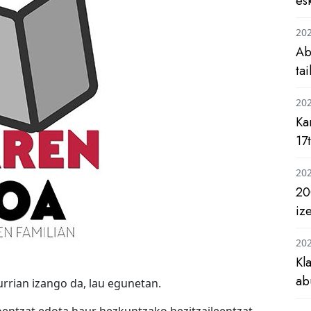
es
20
Ab
ta
20
Ka
17
20
20
iz
20
Kl
ab
urrian izango da, lau egunetan.