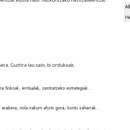
entzat edota haur hezkuntzako hezitzaileentzat
Al
He
5era. Guztira lau saio, bi ordukoak.
ra finkoak, erritualak, zentratzeko estrategiak…
n arabera, nola irakurri ahots gora, kontu zaharrak…