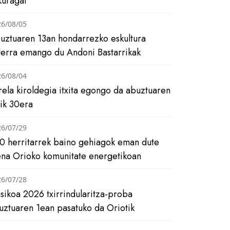
kuragai
26/08/05
uztuaren 13an hondarrezko eskultura
ilerra emango du Andoni Bastarrikak
26/08/04
rela kiroldegia itxita egongo da abuztuaren
tik 30era
26/07/29
0 herritarrek baino gehiagok eman dute
ena Orioko komunitate energetikoan
26/07/28
asikoa 2026 txirrindularitza-proba
uztuaren 1ean pasatuko da Oriotik