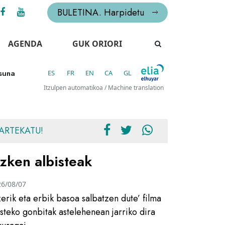
BULETINA. Harpidetu
AGENDA
GUK ORIORI
asuna
ES
FR
EN
CA
GL
Itzulpen automatikoa / Machine translation
ARTEKATU!
zken albisteak
26/08/07
zerik eta erbik basoa salbatzen dute’ filma
usteko gonbitak astelehenean jarriko dira