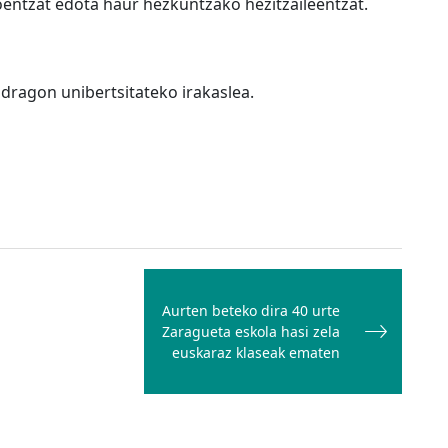
entzat edota haur hezkuntzako hezitzaileentzat.
ndragon unibertsitateko irakaslea.
Aurten beteko dira 40 urte
Zaragueta eskola hasi zela
euskaraz klaseak ematen