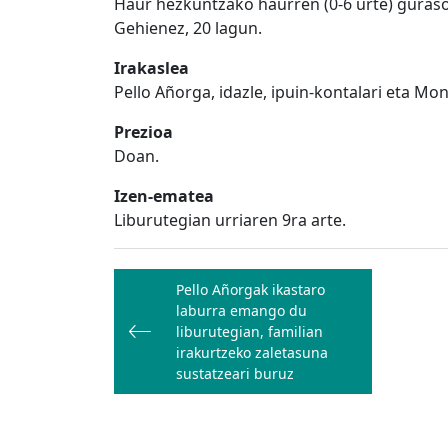
Haur hezkuntzako haurren (0-6 urte) guraso
Gehienez, 20 lagun.
Irakaslea
Pello Añorga, idazle, ipuin-kontalari eta Mo
Prezioa
Doan.
Izen-ematea
Liburutegian urriaren 9ra arte.
Bidalketetan
Pello Añorgak ikastaro
zehar
laburra emango du
nabigatu
liburutegian, familian
irakurtzeko zaletasuna
sustatzeari buruz