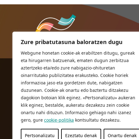
Zure pribatutasuna baloratzen dugu
Webgune honetan cookie-ak erabiltzen ditugu, gureak
eta hirugarren batzuenak, ematen dugun zerbitzua
aztertzeko eta/edo zure nabigazio-ohituretan
ORIOKO UDALA
oinarritutako publizitatea erakusteko. Cookie horiek
Herriko plaza,1
informazioa jaso eta gordetzen dute, nabigatzen
20810 Orio (Gipuzkoa)
duzunean. Cookie-ak onartu edo baztertu ditzakezu
T. 943 83 03 46
dagokion botoian klik eginez. «Pertsonalizatu» aukeran
klik eginez, bestalde, aukeratu dezakezu zein cookie
bulegoak@orio.eus
onartu nahi dituzun. Informazio gehiago nahi izanez
gero, gure
cookie-politika
kontsultatu dezakezu.
Pertsonalizatu
Ezeztatu denak
Onartu denak