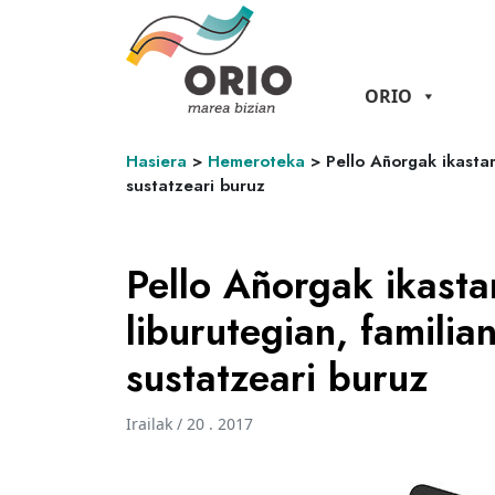
ORIO
Hasiera
>
Hemeroteka
>
Pello Añorgak ikasta
sustatzeari buruz
Pello Añorgak ikast
liburutegian, familia
sustatzeari buruz
Irailak / 20 . 2017