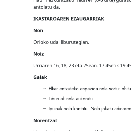
Haur hezkuntzako haurren (0-6 urte) guraso
antolatu da.
IKASTAROAREN EZAUGARRIAK
Non
Orioko udal liburutegian.
Noiz
Urriaren 16, 18, 23 eta 25ean. 17:45etik 19:4
Gaiak
Elkar entzuteko espazioa nola sortu: ohitu
Liburuak nola aukeratu.
Ipuinak nola kontatu. Nola jokatu adinare
Norentzat